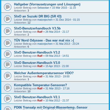
Hallgeber (Vorrausetzungen und Lösungen)
Letzter Beitrag von
Sebastian
«
15 Mär 2015 - 11:15
Antworten:
3
SIxO an Suzuki DR BIG (SR 43)
Letzter Beitrag von
matzejochen
«
31 Dez 2014 - 01:15
Antworten:
12
SIxO-Benutzerhandbuch V3.5b
Letzter Beitrag von
Ralf
«
26 Mai 2014 - 21:17
Antworten:
2
TÜV Nord Odyssee - Das war mal nix :-(
Letzter Beitrag von
matzejochen
«
31 Mai 2013 - 23:24
Antworten:
6
SIxO Benutzer-Handbuch V3.2
Letzter Beitrag von
Ralf
«
09 Mai 2013 - 14:51
SIxO Benutzer-Handbuch V3.0
Letzter Beitrag von
Ralf
«
15 Apr 2013 - 21:00
Welcher Außentemperatursensor VDO?
Letzter Beitrag von
Ralf
«
31 Mär 2013 - 19:00
Antworten:
3
Kompatible Temperatur-Sensoren?
Letzter Beitrag von
Ralf
«
31 Mär 2013 - 17:16
Antworten:
10
SIxO Benutzer-Handbuch V2.1
Letzter Beitrag von
Ralf
«
10 Mai 2012 - 21:37
PD06 Transalp mit Original-Wassertemp.-Sensor