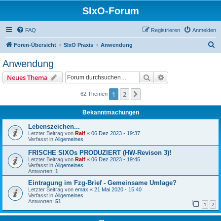
SIxO-Forum
FAQ
Registrieren
Anmelden
S
Foren-Übersicht
SIxO Praxis
Anwendung
u
Anwendung
c
Suche
Erweiterte Suche
Neues Thema
h
e
1
2
Nächste
62 Themen
Bekanntmachungen
Lebenszeichen...
Letzter Beitrag von
Ralf
«
06 Dez 2023 - 19:37
Verfasst in
Allgemeines
FRISCHE SIXOs PRODUZIERT (HW-Revison 3)!
Letzter Beitrag von
Ralf
«
06 Dez 2023 - 19:45
Verfasst in
Allgemeines
Antworten:
1
Eintragung im Fzg-Brief - Gemeinsame Umlage?
Letzter Beitrag von
emax
«
21 Mai 2020 - 15:40
Verfasst in
Allgemeines
Antworten:
51
1
2