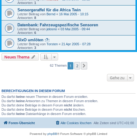
Antworten:
1
Sensorgeraffel für die Africa Twin
Letzter Beitrag von
Bernd
«
16 Mai 2005 - 10:15
Antworten:
8
Datenbank: Fahrzeugspezifische Sensoren
Letzter Beitrag von
jelosno
«
03 Mai 2005 - 09:44
Antworten:
6
SIxO umlöten :?:
Letzter Beitrag von
Torsten
«
21 Apr 2005 - 07:28
Antworten:
3
Neues Thema
1
2
Nächste
62 Themen
Gehe zu
BERECHTIGUNGEN IN DIESEM FORUM
Du darfst
keine
neuen Themen in diesem Forum erstellen.
Du darfst
keine
Antworten zu Themen in diesem Forum erstellen.
Du darfst deine Beiträge in diesem Forum
nicht
ändern.
Du darfst deine Beiträge in diesem Forum
nicht
löschen.
Du darfst
keine
Dateianhänge in diesem Forum erstellen.
Foren-Übersicht
Alle Cookies löschen
Alle Zeiten sind
UTC+01:00
Powered by
phpBB
® Forum Software © phpBB Limited