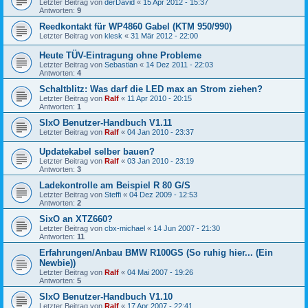
Letzter Beitrag von
derDavid
«
15 Apr 2012 - 15:37
Antworten:
9
Reedkontakt für WP4860 Gabel (KTM 950/990)
Letzter Beitrag von
klesk
«
31 Mär 2012 - 22:00
Heute TÜV-Eintragung ohne Probleme
Letzter Beitrag von
Sebastian
«
14 Dez 2011 - 22:03
Antworten:
4
Schaltblitz: Was darf die LED max an Strom ziehen?
Letzter Beitrag von
Ralf
«
11 Apr 2010 - 20:15
Antworten:
1
SIxO Benutzer-Handbuch V1.11
Letzter Beitrag von
Ralf
«
04 Jan 2010 - 23:37
Updatekabel selber bauen?
Letzter Beitrag von
Ralf
«
03 Jan 2010 - 23:19
Antworten:
3
Ladekontrolle am Beispiel R 80 G/S
Letzter Beitrag von
Steffi
«
04 Dez 2009 - 12:53
Antworten:
2
SixO an XTZ660?
Letzter Beitrag von
cbx-michael
«
14 Jun 2007 - 21:30
Antworten:
11
Erfahrungen/Anbau BMW R100GS (So ruhig hier... (Ein
Newbie))
Letzter Beitrag von
Ralf
«
04 Mai 2007 - 19:26
Antworten:
5
SIxO Benutzer-Handbuch V1.10
Letzter Beitrag von
Ralf
«
17 Apr 2007 - 22:41