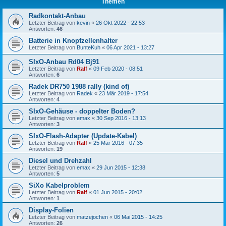
Themen
Radkontakt-Anbau
Letzter Beitrag von
kevin
«
26 Okt 2022 - 22:53
Antworten:
46
Batterie in Knopfzellenhalter
Letzter Beitrag von
BunteKuh
«
06 Apr 2021 - 13:27
SIxO-Anbau Rd04 Bj91
Letzter Beitrag von
Ralf
«
09 Feb 2020 - 08:51
Antworten:
6
Radek DR750 1988 rally (kind of)
Letzter Beitrag von
Radek
«
23 Mär 2019 - 17:54
Antworten:
4
SIxO-Gehäuse - doppelter Boden?
Letzter Beitrag von
emax
«
30 Sep 2016 - 13:13
Antworten:
3
SIxO-Flash-Adapter (Update-Kabel)
Letzter Beitrag von
Ralf
«
25 Mär 2016 - 07:35
Antworten:
19
Diesel und Drehzahl
Letzter Beitrag von
emax
«
29 Jun 2015 - 12:38
Antworten:
5
SiXo Kabelproblem
Letzter Beitrag von
Ralf
«
01 Jun 2015 - 20:02
Antworten:
1
Display-Folien
Letzter Beitrag von
matzejochen
«
06 Mai 2015 - 14:25
Antworten:
26