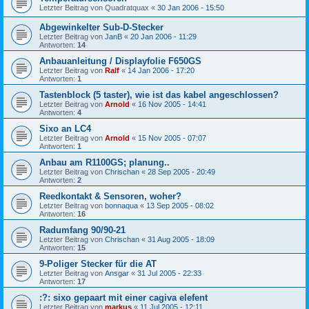
Letzter Beitrag von
Quadratquax
«
30 Jan 2006 - 15:50
Abgewinkelter Sub-D-Stecker
Letzter Beitrag von
JanB
«
20 Jan 2006 - 11:29
Antworten:
14
Anbauanleitung / Displayfolie F650GS
Letzter Beitrag von
Ralf
«
14 Jan 2006 - 17:20
Antworten:
1
Tastenblock (5 taster), wie ist das kabel angeschlossen?
Letzter Beitrag von
Arnold
«
16 Nov 2005 - 14:41
Antworten:
4
Sixo an LC4
Letzter Beitrag von
Arnold
«
15 Nov 2005 - 07:07
Antworten:
1
Anbau am R1100GS; planung..
Letzter Beitrag von
Chrischan
«
28 Sep 2005 - 20:49
Antworten:
2
Reedkontakt & Sensoren, woher?
Letzter Beitrag von
bonnaqua
«
13 Sep 2005 - 08:02
Antworten:
16
Radumfang 90/90-21
Letzter Beitrag von
Chrischan
«
31 Aug 2005 - 18:09
Antworten:
15
9-Poliger Stecker für die AT
Letzter Beitrag von
Ansgar
«
31 Jul 2005 - 22:33
Antworten:
17
:?: sixo gepaart mit einer cagiva elefent
Letzter Beitrag von
markus
«
11 Jul 2005 - 12:11