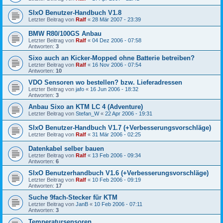
SIxO Benutzer-Handbuch V1.8
Letzter Beitrag von
Ralf
«
28 Mär 2007 - 23:39
BMW R80/100GS Anbau
Letzter Beitrag von
Ralf
«
04 Dez 2006 - 07:58
Antworten:
3
Sixo auch an Kicker-Mopped ohne Batterie betreiben?
Letzter Beitrag von
Ralf
«
16 Nov 2006 - 07:54
Antworten:
10
VDO Sensoren wo bestellen? bzw. Lieferadressen
Letzter Beitrag von
jafo
«
16 Jun 2006 - 18:32
Antworten:
3
Anbau Sixo an KTM LC 4 (Adventure)
Letzter Beitrag von
Stefan_W
«
22 Apr 2006 - 19:31
SIxO Benutzer-Handbuch V1.7 (+Verbesserungsvorschläge)
Letzter Beitrag von
Ralf
«
31 Mär 2006 - 02:25
Datenkabel selber bauen
Letzter Beitrag von
Ralf
«
13 Feb 2006 - 09:34
Antworten:
6
SIxO Benutzerhandbuch V1.6 (+Verbesserungsvorschläge)
Letzter Beitrag von
Ralf
«
10 Feb 2006 - 09:19
Antworten:
17
Suche 9fach-Stecker für KTM
Letzter Beitrag von
JanB
«
10 Feb 2006 - 07:11
Antworten:
3
Temperatursensoren