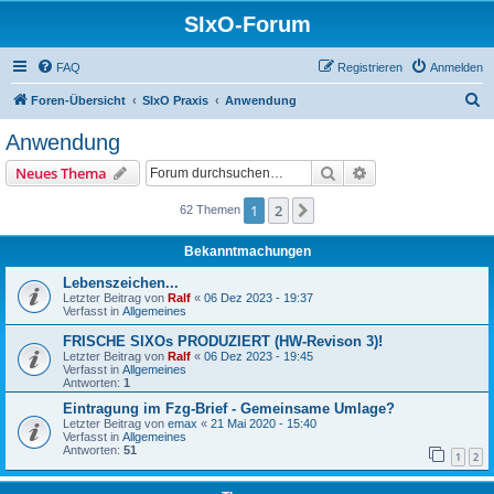
SIxO-Forum
FAQ
Registrieren
Anmelden
S
Foren-Übersicht
SIxO Praxis
Anwendung
u
Anwendung
c
Suche
Erweiterte Suche
Neues Thema
h
e
1
2
Nächste
62 Themen
Bekanntmachungen
Lebenszeichen...
Letzter Beitrag von
Ralf
«
06 Dez 2023 - 19:37
Verfasst in
Allgemeines
FRISCHE SIXOs PRODUZIERT (HW-Revison 3)!
Letzter Beitrag von
Ralf
«
06 Dez 2023 - 19:45
Verfasst in
Allgemeines
Antworten:
1
Eintragung im Fzg-Brief - Gemeinsame Umlage?
Letzter Beitrag von
emax
«
21 Mai 2020 - 15:40
Verfasst in
Allgemeines
Antworten:
51
1
2