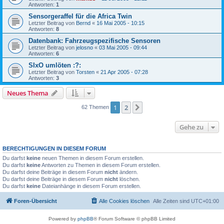
Antworten:
1
Sensorgeraffel für die Africa Twin
Letzter Beitrag von
Bernd
«
16 Mai 2005 - 10:15
Antworten:
8
Datenbank: Fahrzeugspezifische Sensoren
Letzter Beitrag von
jelosno
«
03 Mai 2005 - 09:44
Antworten:
6
SIxO umlöten :?:
Letzter Beitrag von
Torsten
«
21 Apr 2005 - 07:28
Antworten:
3
Neues Thema
1
2
Nächste
62 Themen
Gehe zu
BERECHTIGUNGEN IN DIESEM FORUM
Du darfst
keine
neuen Themen in diesem Forum erstellen.
Du darfst
keine
Antworten zu Themen in diesem Forum erstellen.
Du darfst deine Beiträge in diesem Forum
nicht
ändern.
Du darfst deine Beiträge in diesem Forum
nicht
löschen.
Du darfst
keine
Dateianhänge in diesem Forum erstellen.
Foren-Übersicht
Alle Cookies löschen
Alle Zeiten sind
UTC+01:00
Powered by
phpBB
® Forum Software © phpBB Limited