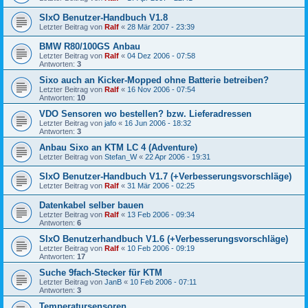
SIxO Benutzer-Handbuch V1.8
Letzter Beitrag von
Ralf
«
28 Mär 2007 - 23:39
BMW R80/100GS Anbau
Letzter Beitrag von
Ralf
«
04 Dez 2006 - 07:58
Antworten:
3
Sixo auch an Kicker-Mopped ohne Batterie betreiben?
Letzter Beitrag von
Ralf
«
16 Nov 2006 - 07:54
Antworten:
10
VDO Sensoren wo bestellen? bzw. Lieferadressen
Letzter Beitrag von
jafo
«
16 Jun 2006 - 18:32
Antworten:
3
Anbau Sixo an KTM LC 4 (Adventure)
Letzter Beitrag von
Stefan_W
«
22 Apr 2006 - 19:31
SIxO Benutzer-Handbuch V1.7 (+Verbesserungsvorschläge)
Letzter Beitrag von
Ralf
«
31 Mär 2006 - 02:25
Datenkabel selber bauen
Letzter Beitrag von
Ralf
«
13 Feb 2006 - 09:34
Antworten:
6
SIxO Benutzerhandbuch V1.6 (+Verbesserungsvorschläge)
Letzter Beitrag von
Ralf
«
10 Feb 2006 - 09:19
Antworten:
17
Suche 9fach-Stecker für KTM
Letzter Beitrag von
JanB
«
10 Feb 2006 - 07:11
Antworten:
3
Temperatursensoren