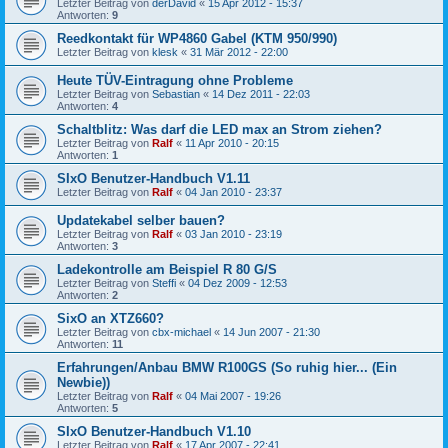
Letzter Beitrag von
derDavid
«
15 Apr 2012 - 15:37
Antworten:
9
Reedkontakt für WP4860 Gabel (KTM 950/990)
Letzter Beitrag von
klesk
«
31 Mär 2012 - 22:00
Heute TÜV-Eintragung ohne Probleme
Letzter Beitrag von
Sebastian
«
14 Dez 2011 - 22:03
Antworten:
4
Schaltblitz: Was darf die LED max an Strom ziehen?
Letzter Beitrag von
Ralf
«
11 Apr 2010 - 20:15
Antworten:
1
SIxO Benutzer-Handbuch V1.11
Letzter Beitrag von
Ralf
«
04 Jan 2010 - 23:37
Updatekabel selber bauen?
Letzter Beitrag von
Ralf
«
03 Jan 2010 - 23:19
Antworten:
3
Ladekontrolle am Beispiel R 80 G/S
Letzter Beitrag von
Steffi
«
04 Dez 2009 - 12:53
Antworten:
2
SixO an XTZ660?
Letzter Beitrag von
cbx-michael
«
14 Jun 2007 - 21:30
Antworten:
11
Erfahrungen/Anbau BMW R100GS (So ruhig hier... (Ein
Newbie))
Letzter Beitrag von
Ralf
«
04 Mai 2007 - 19:26
Antworten:
5
SIxO Benutzer-Handbuch V1.10
Letzter Beitrag von
Ralf
«
17 Apr 2007 - 22:41