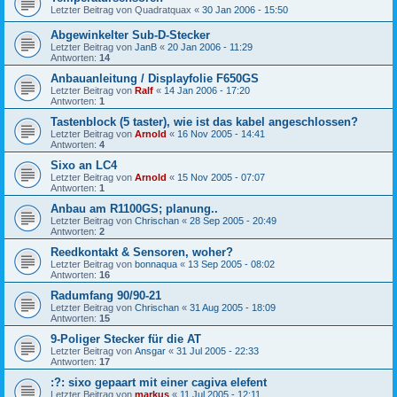
Letzter Beitrag von
Quadratquax
«
30 Jan 2006 - 15:50
Abgewinkelter Sub-D-Stecker
Letzter Beitrag von
JanB
«
20 Jan 2006 - 11:29
Antworten:
14
Anbauanleitung / Displayfolie F650GS
Letzter Beitrag von
Ralf
«
14 Jan 2006 - 17:20
Antworten:
1
Tastenblock (5 taster), wie ist das kabel angeschlossen?
Letzter Beitrag von
Arnold
«
16 Nov 2005 - 14:41
Antworten:
4
Sixo an LC4
Letzter Beitrag von
Arnold
«
15 Nov 2005 - 07:07
Antworten:
1
Anbau am R1100GS; planung..
Letzter Beitrag von
Chrischan
«
28 Sep 2005 - 20:49
Antworten:
2
Reedkontakt & Sensoren, woher?
Letzter Beitrag von
bonnaqua
«
13 Sep 2005 - 08:02
Antworten:
16
Radumfang 90/90-21
Letzter Beitrag von
Chrischan
«
31 Aug 2005 - 18:09
Antworten:
15
9-Poliger Stecker für die AT
Letzter Beitrag von
Ansgar
«
31 Jul 2005 - 22:33
Antworten:
17
:?: sixo gepaart mit einer cagiva elefent
Letzter Beitrag von
markus
«
11 Jul 2005 - 12:11