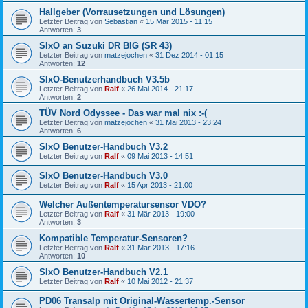
Hallgeber (Vorrausetzungen und Lösungen)
Letzter Beitrag von
Sebastian
«
15 Mär 2015 - 11:15
Antworten:
3
SIxO an Suzuki DR BIG (SR 43)
Letzter Beitrag von
matzejochen
«
31 Dez 2014 - 01:15
Antworten:
12
SIxO-Benutzerhandbuch V3.5b
Letzter Beitrag von
Ralf
«
26 Mai 2014 - 21:17
Antworten:
2
TÜV Nord Odyssee - Das war mal nix :-(
Letzter Beitrag von
matzejochen
«
31 Mai 2013 - 23:24
Antworten:
6
SIxO Benutzer-Handbuch V3.2
Letzter Beitrag von
Ralf
«
09 Mai 2013 - 14:51
SIxO Benutzer-Handbuch V3.0
Letzter Beitrag von
Ralf
«
15 Apr 2013 - 21:00
Welcher Außentemperatursensor VDO?
Letzter Beitrag von
Ralf
«
31 Mär 2013 - 19:00
Antworten:
3
Kompatible Temperatur-Sensoren?
Letzter Beitrag von
Ralf
«
31 Mär 2013 - 17:16
Antworten:
10
SIxO Benutzer-Handbuch V2.1
Letzter Beitrag von
Ralf
«
10 Mai 2012 - 21:37
PD06 Transalp mit Original-Wassertemp.-Sensor