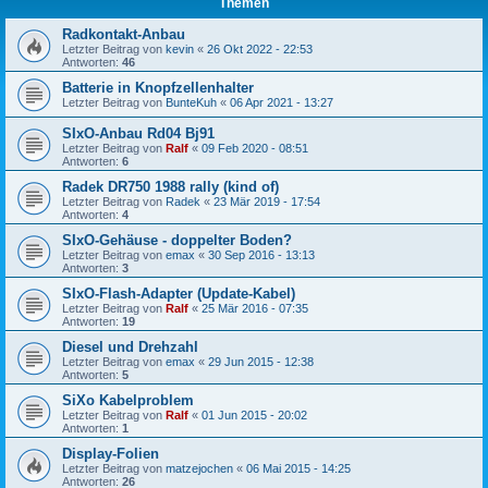
Themen
Radkontakt-Anbau
Letzter Beitrag von
kevin
«
26 Okt 2022 - 22:53
Antworten:
46
Batterie in Knopfzellenhalter
Letzter Beitrag von
BunteKuh
«
06 Apr 2021 - 13:27
SIxO-Anbau Rd04 Bj91
Letzter Beitrag von
Ralf
«
09 Feb 2020 - 08:51
Antworten:
6
Radek DR750 1988 rally (kind of)
Letzter Beitrag von
Radek
«
23 Mär 2019 - 17:54
Antworten:
4
SIxO-Gehäuse - doppelter Boden?
Letzter Beitrag von
emax
«
30 Sep 2016 - 13:13
Antworten:
3
SIxO-Flash-Adapter (Update-Kabel)
Letzter Beitrag von
Ralf
«
25 Mär 2016 - 07:35
Antworten:
19
Diesel und Drehzahl
Letzter Beitrag von
emax
«
29 Jun 2015 - 12:38
Antworten:
5
SiXo Kabelproblem
Letzter Beitrag von
Ralf
«
01 Jun 2015 - 20:02
Antworten:
1
Display-Folien
Letzter Beitrag von
matzejochen
«
06 Mai 2015 - 14:25
Antworten:
26