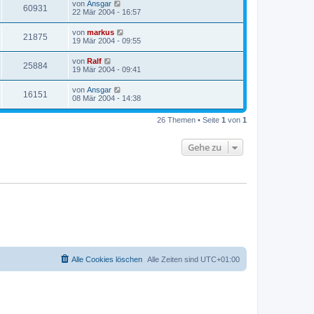
von
Ansgar
60931
22 Mär 2004 - 16:57
von
markus
21875
19 Mär 2004 - 09:55
von
Ralf
25884
19 Mär 2004 - 09:41
von
Ansgar
16151
08 Mär 2004 - 14:38
26 Themen • Seite
1
von
1
Gehe zu
Alle Cookies löschen
Alle Zeiten sind
UTC+01:00