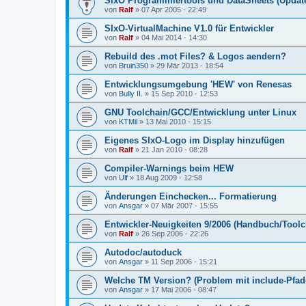
SIxO Programmiertools und DataSheets (Update
von
Ralf
»
07 Apr 2005 - 22:49
SIxO-VirtualMachine V1.0 für Entwickler
von
Ralf
»
04 Mai 2014 - 14:30
Rebuild des .mot Files? & Logos aendern?
von
Bruin350
»
29 Mär 2013 - 18:54
Entwicklungsumgebung 'HEW' von Renesas
von
Bully II.
»
15 Sep 2010 - 12:53
GNU Toolchain/GCC/Entwicklung unter Linux
von
KTMil
»
13 Mai 2010 - 15:15
Eigenes SIxO-Logo im Display hinzufügen
von
Ralf
»
21 Jan 2010 - 08:28
Compiler-Warnings beim HEW
von
Ulf
»
18 Aug 2009 - 12:58
Änderungen Einchecken... Formatierung
von
Ansgar
»
07 Mär 2007 - 15:55
Entwickler-Neuigkeiten 9/2006 (Handbuch/Tool
von
Ralf
»
26 Sep 2006 - 22:26
Autodoc/autoduck
von
Ansgar
»
11 Sep 2006 - 15:21
Welche TM Version? (Problem mit include-Pfad
von
Ansgar
»
17 Mai 2006 - 08:47