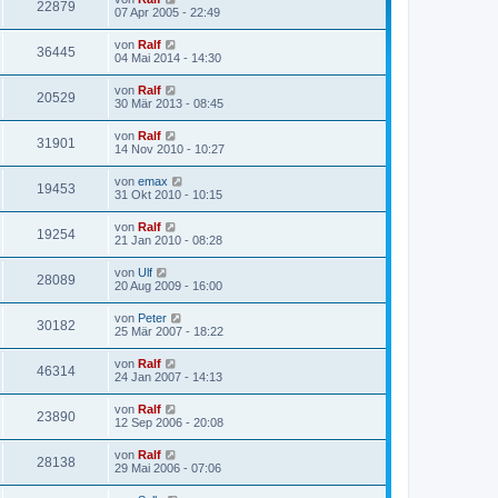
22879
07 Apr 2005 - 22:49
von
Ralf
36445
04 Mai 2014 - 14:30
von
Ralf
20529
30 Mär 2013 - 08:45
von
Ralf
31901
14 Nov 2010 - 10:27
von
emax
19453
31 Okt 2010 - 10:15
von
Ralf
19254
21 Jan 2010 - 08:28
von
Ulf
28089
20 Aug 2009 - 16:00
von
Peter
30182
25 Mär 2007 - 18:22
von
Ralf
46314
24 Jan 2007 - 14:13
von
Ralf
23890
12 Sep 2006 - 20:08
von
Ralf
28138
29 Mai 2006 - 07:06