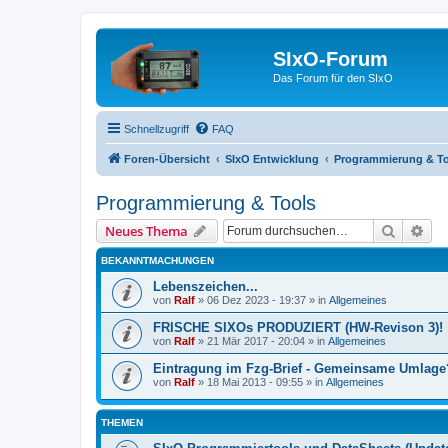
SIxO-Forum
Das Forum für den SIxO
Schnellzugriff
FAQ
Foren-Übersicht
SIxO Entwicklung
Programmierung & To
Programmierung & Tools
Suche
Erw
Neues Thema
BEKANNTMACHUNGEN
Lebenszeichen...
von
Ralf
»
06 Dez 2023 - 19:37
» in
Allgemeines
FRISCHE SIXOs PRODUZIERT (HW-Revison 3)!
von
Ralf
»
21 Mär 2017 - 20:04
» in
Allgemeines
Eintragung im Fzg-Brief - Gemeinsame Umlage
von
Ralf
»
18 Mai 2013 - 09:55
» in
Allgemeines
THEMEN