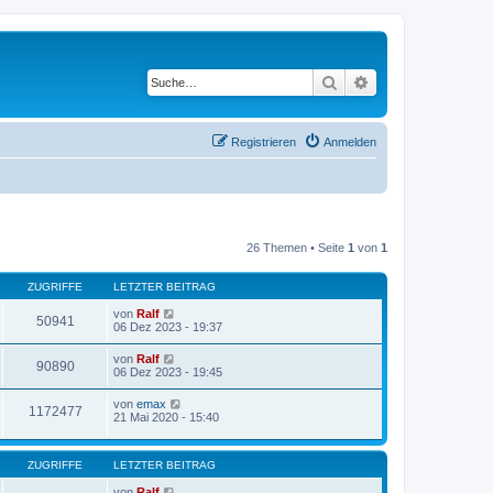
Suche
Erweiterte Suche
Registrieren
Anmelden
26 Themen • Seite
1
von
1
ZUGRIFFE
LETZTER BEITRAG
von
Ralf
50941
06 Dez 2023 - 19:37
von
Ralf
90890
06 Dez 2023 - 19:45
von
emax
1172477
21 Mai 2020 - 15:40
ZUGRIFFE
LETZTER BEITRAG
von
Ralf