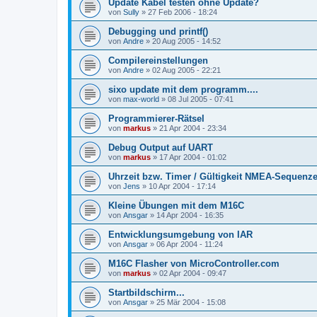
Update Kabel testen ohne Update?
von
Sully
»
27 Feb 2006 - 18:24
Debugging und printf()
von
Andre
»
20 Aug 2005 - 14:52
Compilereinstellungen
von
Andre
»
02 Aug 2005 - 22:21
sixo update mit dem programm....
von
max-world
»
08 Jul 2005 - 07:41
Programmierer-Rätsel
von
markus
»
21 Apr 2004 - 23:34
Debug Output auf UART
von
markus
»
17 Apr 2004 - 01:02
Uhrzeit bzw. Timer / Gültigkeit NMEA-Sequenz
von
Jens
»
10 Apr 2004 - 17:14
Kleine Übungen mit dem M16C
von
Ansgar
»
14 Apr 2004 - 16:35
Entwicklungsumgebung von IAR
von
Ansgar
»
06 Apr 2004 - 11:24
M16C Flasher von MicroController.com
von
markus
»
02 Apr 2004 - 09:47
Startbildschirm...
von
Ansgar
»
25 Mär 2004 - 15:08