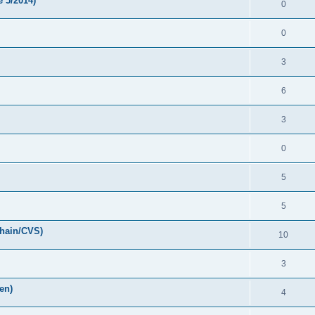
 5/2014)
0
0
3
6
3
0
5
5
chain/CVS)
10
3
en)
4