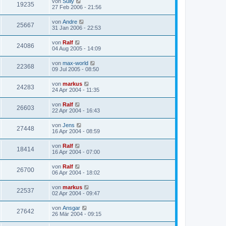
von
Sully
19235
27 Feb 2006 - 21:56
von
Andre
25667
31 Jan 2006 - 22:53
von
Ralf
24086
04 Aug 2005 - 14:09
von
max-world
22368
09 Jul 2005 - 08:50
von
markus
24283
24 Apr 2004 - 11:35
von
Ralf
26603
22 Apr 2004 - 16:43
von
Jens
27448
16 Apr 2004 - 08:59
von
Ralf
18414
16 Apr 2004 - 07:00
von
Ralf
26700
06 Apr 2004 - 18:02
von
markus
22537
02 Apr 2004 - 09:47
von
Ansgar
27642
26 Mär 2004 - 09:15