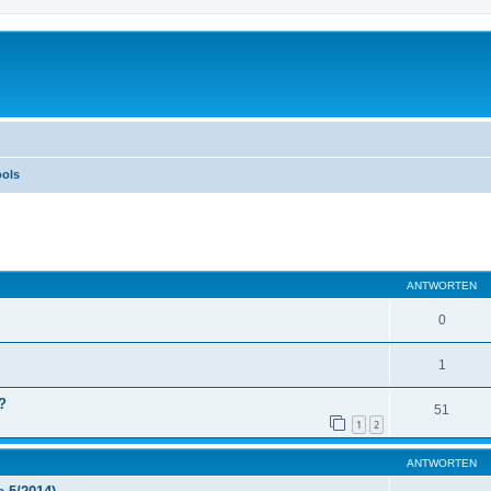
ols
eiterte Suche
ANTWORTEN
0
1
?
51
1
2
ANTWORTEN