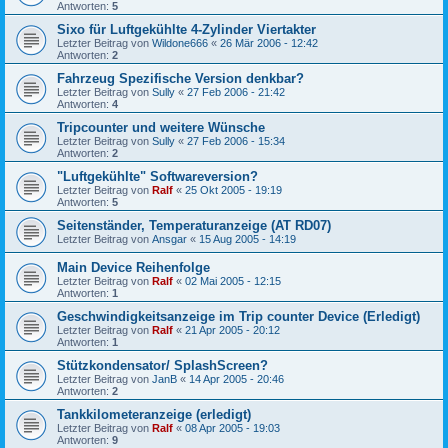
Antworten:
5
Sixo für Luftgekühlte 4-Zylinder Viertakter
Letzter Beitrag von
Wildone666
«
26 Mär 2006 - 12:42
Antworten:
2
Fahrzeug Spezifische Version denkbar?
Letzter Beitrag von
Sully
«
27 Feb 2006 - 21:42
Antworten:
4
Tripcounter und weitere Wünsche
Letzter Beitrag von
Sully
«
27 Feb 2006 - 15:34
Antworten:
2
"Luftgekühlte" Softwareversion?
Letzter Beitrag von
Ralf
«
25 Okt 2005 - 19:19
Antworten:
5
Seitenständer, Temperaturanzeige (AT RD07)
Letzter Beitrag von
Ansgar
«
15 Aug 2005 - 14:19
Main Device Reihenfolge
Letzter Beitrag von
Ralf
«
02 Mai 2005 - 12:15
Antworten:
1
Geschwindigkeitsanzeige im Trip counter Device (Erledigt)
Letzter Beitrag von
Ralf
«
21 Apr 2005 - 20:12
Antworten:
1
Stützkondensator/ SplashScreen?
Letzter Beitrag von
JanB
«
14 Apr 2005 - 20:46
Antworten:
2
Tankkilometeranzeige (erledigt)
Letzter Beitrag von
Ralf
«
08 Apr 2005 - 19:03
Antworten:
9