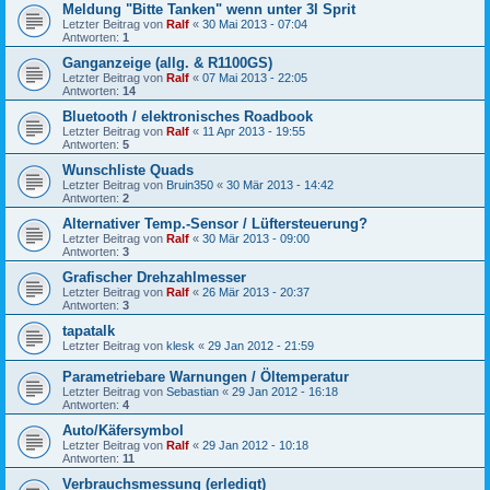
Meldung "Bitte Tanken" wenn unter 3l Sprit
Letzter Beitrag von
Ralf
«
30 Mai 2013 - 07:04
Antworten:
1
Ganganzeige (allg. & R1100GS)
Letzter Beitrag von
Ralf
«
07 Mai 2013 - 22:05
Antworten:
14
Bluetooth / elektronisches Roadbook
Letzter Beitrag von
Ralf
«
11 Apr 2013 - 19:55
Antworten:
5
Wunschliste Quads
Letzter Beitrag von
Bruin350
«
30 Mär 2013 - 14:42
Antworten:
2
Alternativer Temp.-Sensor / Lüftersteuerung?
Letzter Beitrag von
Ralf
«
30 Mär 2013 - 09:00
Antworten:
3
Grafischer Drehzahlmesser
Letzter Beitrag von
Ralf
«
26 Mär 2013 - 20:37
Antworten:
3
tapatalk
Letzter Beitrag von
klesk
«
29 Jan 2012 - 21:59
Parametriebare Warnungen / Öltemperatur
Letzter Beitrag von
Sebastian
«
29 Jan 2012 - 16:18
Antworten:
4
Auto/Käfersymbol
Letzter Beitrag von
Ralf
«
29 Jan 2012 - 10:18
Antworten:
11
Verbrauchsmessung (erledigt)