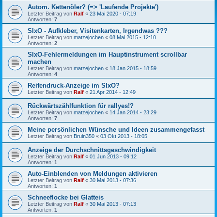
Autom. Kettenöler? (=> 'Laufende Projekte')
Letzter Beitrag von
Ralf
«
23 Mai 2020 - 07:19
Antworten:
7
SIxO - Aufkleber, Visitenkarten, Irgendwas ???
Letzter Beitrag von
matzejochen
«
08 Mai 2015 - 12:10
Antworten:
2
SIxO-Fehlermeldungen im Hauptinstrument scrollbar
machen
Letzter Beitrag von
matzejochen
«
18 Jan 2015 - 18:59
Antworten:
4
Reifendruck-Anzeige im SIxO?
Letzter Beitrag von
Ralf
«
21 Apr 2014 - 12:49
Rückwärtszählfunktion für rallyes!?
Letzter Beitrag von
matzejochen
«
14 Jan 2014 - 23:29
Antworten:
7
Meine persönlichen Wünsche und Ideen zusammengefasst
Letzter Beitrag von
Bruin350
«
03 Okt 2013 - 18:05
Anzeige der Durchschnittsgeschwindigkeit
Letzter Beitrag von
Ralf
«
01 Jun 2013 - 09:12
Antworten:
1
Auto-Einblenden von Meldungen aktivieren
Letzter Beitrag von
Ralf
«
30 Mai 2013 - 07:36
Antworten:
1
Schneeflocke bei Glatteis
Letzter Beitrag von
Ralf
«
30 Mai 2013 - 07:13
Antworten:
1