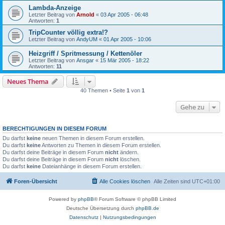
Lambda-Anzeige
Letzter Beitrag von
Arnold
«
03 Apr 2005 - 06:48
Antworten:
1
TripCounter völlig extra!?
Letzter Beitrag von
AndyUM
«
01 Apr 2005 - 10:06
Heizgriff / Spritmessung / Kettenöler
Letzter Beitrag von
Ansgar
«
15 Mär 2005 - 18:22
Antworten:
11
Neues Thema
40 Themen • Seite
1
von
1
Gehe zu
BERECHTIGUNGEN IN DIESEM FORUM
Du darfst
keine
neuen Themen in diesem Forum erstellen.
Du darfst
keine
Antworten zu Themen in diesem Forum erstellen.
Du darfst deine Beiträge in diesem Forum
nicht
ändern.
Du darfst deine Beiträge in diesem Forum
nicht
löschen.
Du darfst
keine
Dateianhänge in diesem Forum erstellen.
Foren-Übersicht
Alle Cookies löschen
Alle Zeiten sind
UTC+01:00
Powered by
phpBB
® Forum Software © phpBB Limited
Deutsche Übersetzung durch
phpBB.de
Datenschutz
|
Nutzungsbedingungen