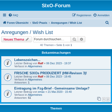
SIxO-Forum
FAQ
Registrieren
Anmelden
S
Foren-Übersicht
SIxO Praxis
Anregungen / Wish List
u
Anregungen / Wish List
c
Suche
Erweiterte Suche
Neues Thema
h
40 Themen • Seite
1
von
1
e
Bekanntmachungen
Lebenszeichen...
Letzter Beitrag von
Ralf
«
06 Dez 2023 - 19:37
Verfasst in
Allgemeines
FRISCHE SIXOs PRODUZIERT (HW-Revison 3)!
Letzter Beitrag von
Ralf
«
06 Dez 2023 - 19:45
Verfasst in
Allgemeines
Antworten:
1
Eintragung im Fzg-Brief - Gemeinsame Umlage?
Letzter Beitrag von
emax
«
21 Mai 2020 - 15:40
Verfasst in
Allgemeines
Antworten:
51
1
2
Themen