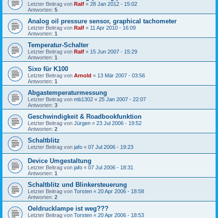
Letzter Beitrag von
Ralf
«
28 Jan 2012 - 15:02
Antworten:
5
Analog oil pressure sensor, graphical tachometer
Letzter Beitrag von
Ralf
«
11 Apr 2010 - 16:09
Antworten:
1
Temperatur-Schalter
Letzter Beitrag von
Ralf
«
15 Jun 2007 - 15:29
Antworten:
1
Sixo für K100
Letzter Beitrag von
Arnold
«
13 Mär 2007 - 03:56
Antworten:
1
Abgastemperaturmessung
Letzter Beitrag von
mb1302
«
25 Jan 2007 - 22:07
Antworten:
3
Geschwindigkeit & Roadbookfunktion
Letzter Beitrag von
Jürgen
«
23 Jul 2006 - 19:52
Antworten:
2
Schaltblitz
Letzter Beitrag von
jafo
«
07 Jul 2006 - 19:23
Device Umgestaltung
Letzter Beitrag von
jafo
«
07 Jul 2006 - 18:31
Antworten:
1
Schaltblitz und Blinkersteuerung
Letzter Beitrag von
Torsten
«
20 Apr 2006 - 18:58
Antworten:
2
Oeldrucklampe ist weg???
Letzter Beitrag von
Torsten
«
20 Apr 2006 - 18:53