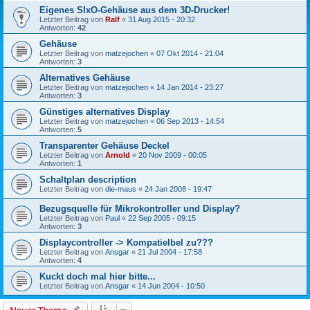
Eigenes SIxO-Gehäuse aus dem 3D-Drucker!
Letzter Beitrag von
Ralf
«
31 Aug 2015 - 20:32
Antworten:
42
Gehäuse
Letzter Beitrag von
matzejochen
«
07 Okt 2014 - 21:04
Antworten:
3
Alternatives Gehäuse
Letzter Beitrag von
matzejochen
«
14 Jan 2014 - 23:27
Antworten:
3
Günstiges alternatives Display
Letzter Beitrag von
matzejochen
«
06 Sep 2013 - 14:54
Antworten:
5
Transparenter Gehäuse Deckel
Letzter Beitrag von
Arnold
«
20 Nov 2009 - 00:05
Antworten:
1
Schaltplan description
Letzter Beitrag von
die-maus
«
24 Jan 2008 - 19:47
Bezugsquelle für Mikrokontroller und Display?
Letzter Beitrag von
Paul
«
22 Sep 2005 - 09:15
Antworten:
3
Displaycontroller -> Kompatielbel zu???
Letzter Beitrag von
Ansgar
«
21 Jul 2004 - 17:58
Antworten:
4
Kuckt doch mal hier bitte...
Letzter Beitrag von
Ansgar
«
14 Jun 2004 - 10:50
Neues Thema