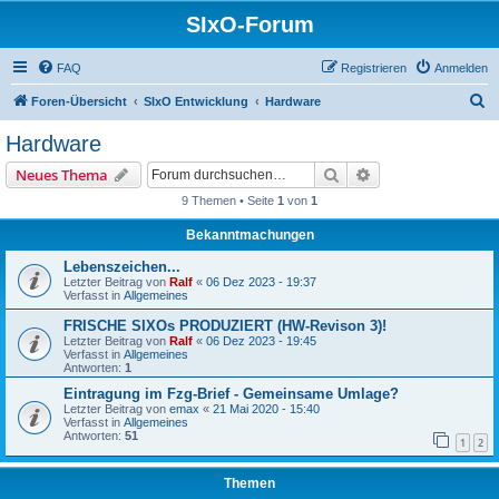
SIxO-Forum
FAQ
Registrieren
Anmelden
S
Foren-Übersicht
SIxO Entwicklung
Hardware
u
Hardware
c
Suche
Erweiterte Suche
Neues Thema
h
9 Themen • Seite
1
von
1
e
Bekanntmachungen
Lebenszeichen...
Letzter Beitrag von
Ralf
«
06 Dez 2023 - 19:37
Verfasst in
Allgemeines
FRISCHE SIXOs PRODUZIERT (HW-Revison 3)!
Letzter Beitrag von
Ralf
«
06 Dez 2023 - 19:45
Verfasst in
Allgemeines
Antworten:
1
Eintragung im Fzg-Brief - Gemeinsame Umlage?
Letzter Beitrag von
emax
«
21 Mai 2020 - 15:40
Verfasst in
Allgemeines
Antworten:
51
1
2
Themen