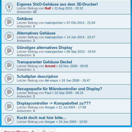
Eigenes SIxO-Gehäuse aus dem 3D-Drucker!
Letzter Beitrag von
Ralf
«
31 Aug 2015 - 20:32
Antworten:
42
Gehäuse
Letzter Beitrag von
matzejochen
«
07 Okt 2014 - 21:04
Antworten:
3
Alternatives Gehäuse
Letzter Beitrag von
matzejochen
«
14 Jan 2014 - 23:27
Antworten:
3
Günstiges alternatives Display
Letzter Beitrag von
matzejochen
«
06 Sep 2013 - 14:54
Antworten:
5
Transparenter Gehäuse Deckel
Letzter Beitrag von
Arnold
«
20 Nov 2009 - 00:05
Antworten:
1
Schaltplan description
Letzter Beitrag von
die-maus
«
24 Jan 2008 - 19:47
Bezugsquelle für Mikrokontroller und Display?
Letzter Beitrag von
Paul
«
22 Sep 2005 - 09:15
Antworten:
3
Displaycontroller -> Kompatielbel zu???
Letzter Beitrag von
Ansgar
«
21 Jul 2004 - 17:58
Antworten:
4
Kuckt doch mal hier bitte...
Letzter Beitrag von
Ansgar
«
14 Jun 2004 - 10:50
Neues Thema