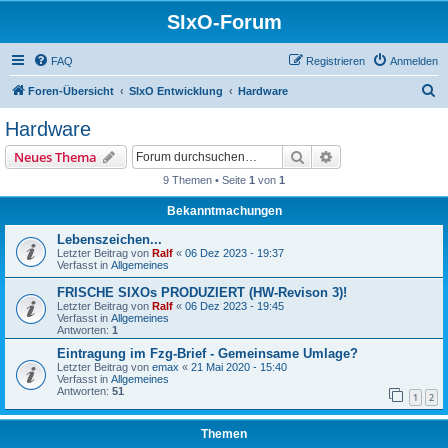
SIxO-Forum
FAQ
Registrieren
Anmelden
S
Foren-Übersicht
SIxO Entwicklung
Hardware
u
Hardware
c
Suche
Erweiterte Suche
Neues Thema
h
9 Themen • Seite
1
von
1
e
Bekanntmachungen
Lebenszeichen...
Letzter Beitrag von
Ralf
«
06 Dez 2023 - 19:37
Verfasst in
Allgemeines
FRISCHE SIXOs PRODUZIERT (HW-Revison 3)!
Letzter Beitrag von
Ralf
«
06 Dez 2023 - 19:45
Verfasst in
Allgemeines
Antworten:
1
Eintragung im Fzg-Brief - Gemeinsame Umlage?
Letzter Beitrag von
emax
«
21 Mai 2020 - 15:40
Verfasst in
Allgemeines
Antworten:
51
1
2
Themen