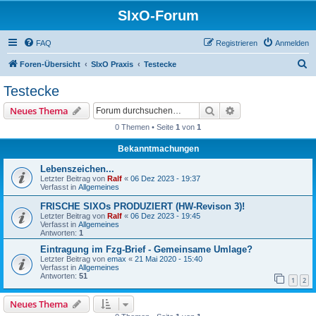
SIxO-Forum
FAQ
Registrieren
Anmelden
S
Foren-Übersicht
SIxO Praxis
Testecke
u
Testecke
c
Suche
Erweiterte Suche
Neues Thema
h
0 Themen • Seite
1
von
1
e
Bekanntmachungen
Lebenszeichen...
Letzter Beitrag von
Ralf
«
06 Dez 2023 - 19:37
Verfasst in
Allgemeines
FRISCHE SIXOs PRODUZIERT (HW-Revison 3)!
Letzter Beitrag von
Ralf
«
06 Dez 2023 - 19:45
Verfasst in
Allgemeines
Antworten:
1
Eintragung im Fzg-Brief - Gemeinsame Umlage?
Letzter Beitrag von
emax
«
21 Mai 2020 - 15:40
Verfasst in
Allgemeines
Antworten:
51
1
2
Neues Thema