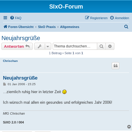
SIxO-Forum
FAQ
Registrieren
Anmelden
S
Foren-Übersicht
SIxO Praxis
Allgemeines
u
Neujahrsgrüße
c
Suche
Erweiterte
Antworten
h
1 Beitrag • Seite
1
von
1
e
Chrischan
Neujahrsgrüße
B
01 Jan 2006 - 15:25
e
i
...ziemlich ruhig hier in letzter Zeit
t
r
a
Ich wünsch mal allen ein gesundes und erfolgreiches Jahr 2006!
g
MfG Chrischan
SiXO 2.0 / 004