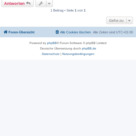
Antworten
1 Beitrag • Seite
1
von
1
Gehe zu
Foren-Übersicht
Alle Cookies löschen
Alle Zeiten sind
UTC+01:00
Powered by
phpBB
® Forum Software © phpBB Limited
Deutsche Übersetzung durch
phpBB.de
Datenschutz
|
Nutzungsbedingungen