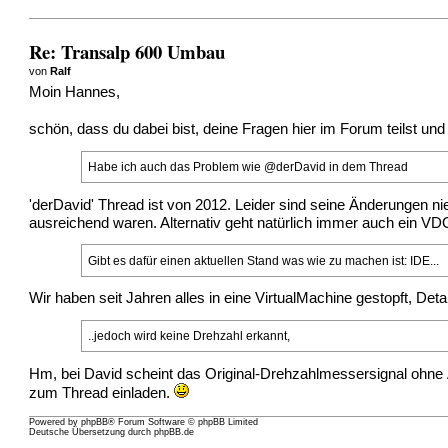
Re: Transalp 600 Umbau
von
Ralf
Moin Hannes,
schön, dass du dabei bist, deine Fragen hier im Forum teilst u
Habe ich auch das Problem wie @derDavid in dem Thread
'derDavid' Thread ist von 2012. Leider sind seine Änderungen ni
ausreichend waren. Alternativ geht natürlich immer auch ein VD
Gibt es dafür einen aktuellen Stand was wie zu machen ist: IDE...
Wir haben seit Jahren alles in eine VirtualMachine gestopft, Detai
..jedoch wird keine Drehzahl erkannt,
Hm, bei David scheint das Original-Drehzahlmessersignal ohne Än
zum Thread einladen.
Powered by
phpBB
® Forum Software © phpBB Limited
Deutsche Übersetzung durch
phpBB.de