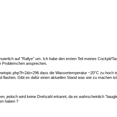
ierlich auf "Rallye" um. Ich habe den ersten Teil meines Cockpit/Ta
ine Problemchen ansprechen.
ewtopic.php?f=2&t=296
dass die Wassertemperatur ~20°C zu hoch is
 flashen. Gibt es dafür einen aktuellen Stand was wie zu machen is
n, jedoch wird keine Drehzahl erkannt, da es wahrscheinlich "bauglei
gen haben ?