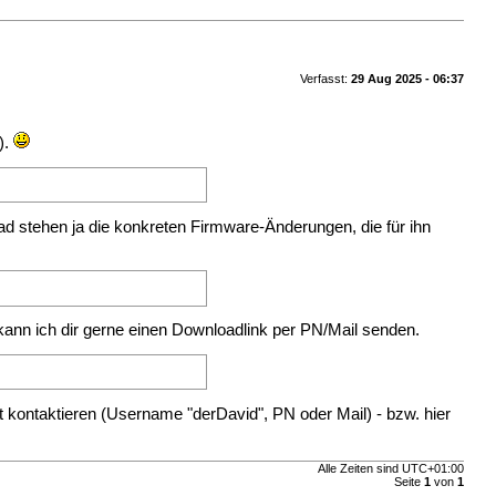
Verfasst:
29 Aug 2025 - 06:37
).
ead stehen ja die konkreten Firmware-Änderungen, die für ihn
, kann ich dir gerne einen Downloadlink per PN/Mail senden.
t kontaktieren (Username "derDavid", PN oder Mail) - bzw. hier
Alle Zeiten sind
UTC+01:00
Seite
1
von
1