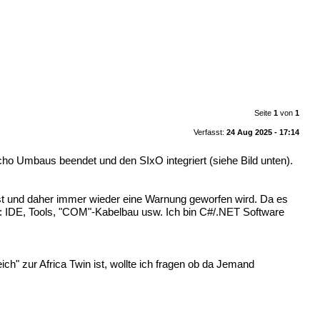
Seite
1
von
1
Verfasst:
24 Aug 2025 - 17:14
cho Umbaus beendet und den SIxO integriert (siehe Bild unten).
t und daher immer wieder eine Warnung geworfen wird. Da es
t: IDE, Tools, "COM"-Kabelbau usw. Ich bin C#/.NET Software
ch" zur Africa Twin ist, wollte ich fragen ob da Jemand