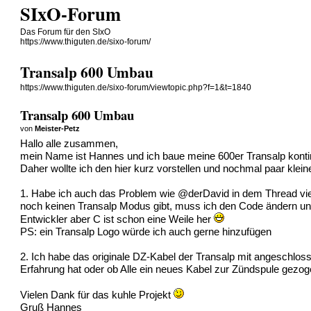
SIxO-Forum
Das Forum für den SIxO
https://www.thiguten.de/sixo-forum/
Transalp 600 Umbau
https://www.thiguten.de/sixo-forum/viewtopic.php?f=1&t=1840
Transalp 600 Umbau
von
Meister-Petz
Hallo alle zusammen,
mein Name ist Hannes und ich baue meine 600er Transalp kontinu
Daher wollte ich den hier kurz vorstellen und nochmal paar kle
1. Habe ich auch das Problem wie @derDavid in dem Thread
vi
noch keinen Transalp Modus gibt, muss ich den Code ändern und
Entwickler aber C ist schon eine Weile her
PS: ein Transalp Logo würde ich auch gerne hinzufügen
2. Ich habe das originale DZ-Kabel der Transalp mit angeschlosse
Erfahrung hat oder ob Alle ein neues Kabel zur Zündspule gezo
Vielen Dank für das kuhle Projekt
Gruß Hannes