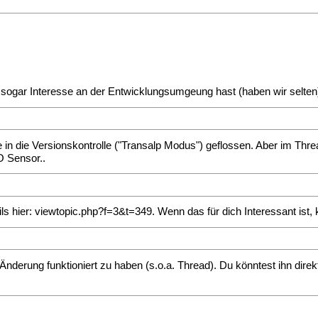
nd sogar Interesse an der Entwicklungsumgeung hast (haben wir selten
e in die Versionskontrolle ("Transalp Modus") geflossen. Aber im Thr
O Sensor..
ls hier:
viewtopic.php?f=3&t=349
. Wenn das für dich Interessant ist
derung funktioniert zu haben (s.o.a. Thread). Du könntest ihn direk