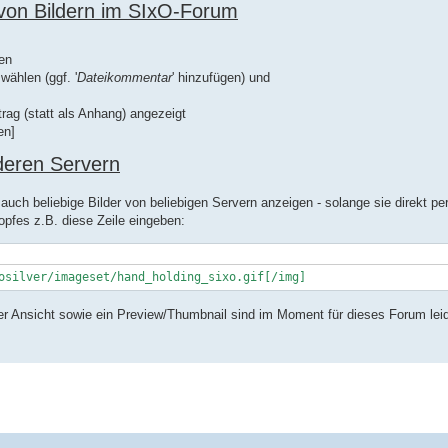
von Bildern im SIxO-Forum
ken
ählen (ggf. '
Dateikommentar
' hinzufügen) und
trag (statt als Anhang) angezeigt
en]
deren Servern
uch beliebige Bilder von beliebigen Servern anzeigen - solange sie direkt p
opfes z.B. diese Zeile eingeben:
osilver/imageset/hand_holding_sixo.gif[/img]
er Ansicht sowie ein Preview/Thumbnail sind im Moment für dieses Forum leid