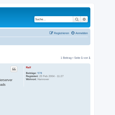
Suche
Erweiterte Suche
Registrieren
Anmelden
1 Beitrag • Seite
1
von
1
Ralf
Beiträge:
578
Registriert:
20 Feb 2004 - 11:27
Wohnort:
Hannover
erserver
oads