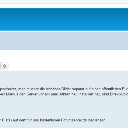
Suche
Erweiterte Suche
schaltet, man musste die Anhänge/Bilder separat auf einen öffentlichen Bild
Seit Markus den Server vor ein paar Jahren neu installiert hat, sind Direkt-Upl
er Platz) auf dem für uns kostenlosen Forumserver zu begrenzen.