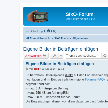
SIxO-Forum
Das Forum für den SIxO
Schnellzugriff
FAQ
Foren-Übersicht
SIxO Praxis
Allgemeines
Eigene Bilder in Beiträgen einfügen
Antworten
Eigene Bilder in Beiträgen einfügen
B
von
Ralf
»
21 Apr 2014 - 12:15
e
i
Früher waren Datei-Uploads
direkt
auf den Forumserver abge
t
hochladen und im Beitrag verlinken (siehe
Forums-FAQ
). 
r
a
begrenzt nutzbar:
g
-
max. 3 Anhänge
pro Beitrag
-
max. 256 kB
pro Anhang/Bild
- max. 50 MB insgesamt für das Forum
Die Begrenzungen dienen vor allem dazu, die Last (belegt