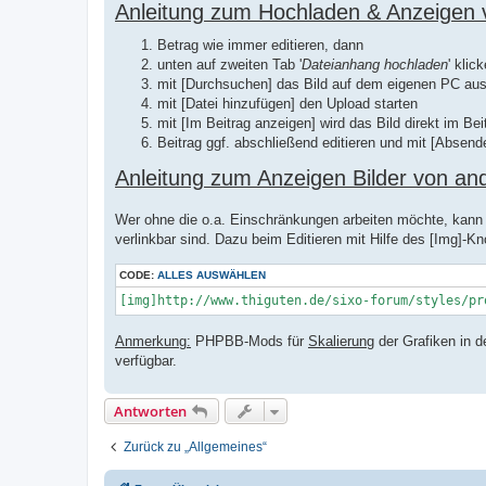
Anleitung zum Hochladen & Anzeigen 
Betrag wie immer editieren, dann
unten auf zweiten Tab '
Dateianhang hochladen
' klic
mit [Durchsuchen] das Bild auf dem eigenen PC ausw
mit [Datei hinzufügen] den Upload starten
mit [Im Beitrag anzeigen] wird das Bild direkt im Bei
Beitrag ggf. abschließend editieren und mit [Absend
Anleitung zum Anzeigen Bilder von an
Wer ohne die o.a. Einschränkungen arbeiten möchte, kann a
verlinkbar sind. Dazu beim Editieren mit Hilfe des [Img]-Kn
CODE:
ALLES AUSWÄHLEN
[img]http://www.thiguten.de/sixo-forum/styles/pr
Anmerkung:
PHPBB-Mods für
Skalierung
der Grafiken in d
verfügbar.
Antworten
Zurück zu „Allgemeines“