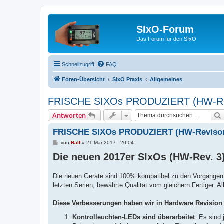
SIxO-Forum
Das Forum für den SIxO
Schnellzugriff
FAQ
Foren-Übersicht
SIxO Praxis
Allgemeines
FRISCHE SIXOs PRODUZIERT (HW-Rev
Antworten
FRISCHE SIXOs PRODUZIERT (HW-Revison
B
von
Ralf
»
21 Mär 2017 - 20:04
e
Die neuen 2017er SIxOs (HW-Rev. 3)
i
t
r
a
Die neuen Geräte sind 100% kompatibel zu den Vorgängern, 
g
letzten Serien, bewährte Qualität vom gleichern Fertiger. A
Diese Verbesserungen haben wir in Hardware Revision 3
Kontrolleuchten-LEDs sind überarbeitet
: Es sind