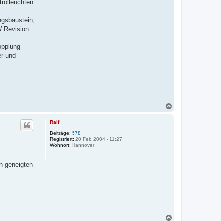
trolleuchten
ngsbaustein,
W Revision
opplung
er und
N
a
c
Ralf
h
o
Beiträge:
578
Registriert:
20 Feb 2004 - 11:27
b
Wohnort:
Hannover
e
n
en geneigten
N