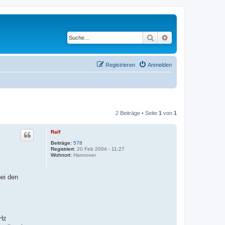
Suche
Erweiterte Suche
Registrieren
Anmelden
2 Beiträge • Seite
1
von
1
Ralf
Beiträge:
578
Registriert:
20 Feb 2004 - 11:27
Wohnort:
Hannover
bei den
kHz