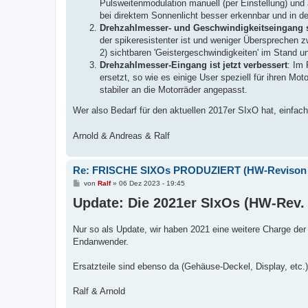
Pulsweitenmodulation manuell (per Einstellung) und
bei direktem Sonnenlicht besser erkennbar und in d
Drehzahlmesser- und Geschwindigkeitseingang si
der spikeresistenter ist und weniger Übersprechen
2) sichtbaren 'Geistergeschwindigkeiten' im Stand u
Drehzahlmesser-Eingang ist jetzt verbessert
: Im
ersetzt, so wie es einige User speziell für ihren Mo
stabiler an die Motorräder angepasst.
Wer also Bedarf für den aktuellen 2017er SIxO hat, einfac
Arnold & Andreas & Ralf
Re: FRISCHE SIXOs PRODUZIERT (HW-Revison 
B
von
Ralf
»
06 Dez 2023 - 19:45
e
Update: Die 2021er SIxOs (HW-Rev. 
i
t
r
a
Nur so als Update, wir haben 2021 eine weitere Charge der
g
Endanwender.
Ersatzteile sind ebenso da (Gehäuse-Deckel, Display, etc.)
Ralf & Arnold