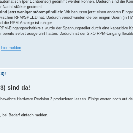
 automatisch (per Lichtsensor) gedimmt werden können. Dadurch sind die Kon
er Nacht stärker gedimmt.
nd jetzt weniger störempfindlich:
Wir benutzen jetzt einen anderen Einga
 zwischen RPM/SPEED hat. Dadurch verschwinden die bei eingen Usern (in H
nd die RPM-Anzeige ist ruhiger.
 RPM-Eingangsschaltkreis wurde der Spannungsteiler durch eine kapazitive K
tor bereits selbst ausgeführt hatten. Dadurch ist der SIxO RPM-Eingang flexibl
h
hier melden
.
3)!
3) sind da!
 bewährte Hardware Revision 3 produzieren lassen. Einige warten noch auf d
, bei Bedarf einfach melden.