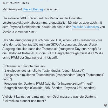
B
23 Mai 2020 - 07:16
e
i
Mit Bezug auf
diesen Beitrag
von emax:
t
r
a
Die aktuelle SIXO FW ist auf das Verhalten der Coolride-
g
Leistungselektronik abgestimmt, grundsätzlich könnte es aber auch mit
dem Daytona funktionieren, soweit ich das in den
Youtube-Videoclips
von
Daytona erkennen kann.
Das Steuerungsprinzip durch den SIxO ist, einen SIXO-Tastendruck für
eine def. Zeit (wenige 100 ms) am SIXO Ausgang anzulegen. Dieser
Ausgang simuliert dann den Tastenruck (orangenen Daytona-Knopf) für
die Daytona-Elektronik. Für die SIXO Bargraphanzeige misst die FW die
echte PWM der Spannung am Heizgriff.
Problematisch könnte dies ein:
- Signalpegel des simulierte Tastendrucks (gegen Masse?)
- Länge des simulierten Tastendrucks (insbesondere 'langer Tastendruck'
nötig?)
- Frequenz der Daytona-PWM (wichtig für Interruptzeiten/Timer)?
- Bargraph-Anzeige (Coolride: 20% Schritte, Daytona 25% schritte)
Vielleicht kannst du ja mal mit nem Ossi messen, was die Daytona-
Elekronikso braucht und treibt?