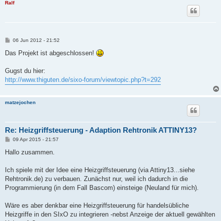
Ralf
B
06 Jun 2012 - 21:52
e
i
Das Projekt ist abgeschlossen!
t
r
a
Gugst du hier:
g
http://www.thiguten.de/sixo-forum/viewtopic.php?t=292
matzejochen
Re: Heizgriffsteuerung - Adaption Rehtronik ATTINY13?
B
09 Apr 2015 - 21:57
e
i
Hallo zusammen.
t
r
a
Ich spiele mit der Idee eine Heizgriffsteuerung (via Attiny13...siehe
g
Rehtronik.de) zu verbauen. Zunächst nur, weil ich dadurch in die
Programmierung (in dem Fall Bascom) einsteige (Neuland für mich).
Wäre es aber denkbar eine Heizgriffsteuerung für handelsübliche
Heizgriffe in den SIxO zu integrieren -nebst Anzeige der aktuell gewählten