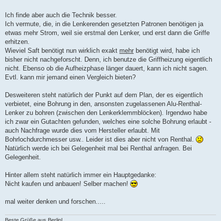
Ich finde aber auch die Technik besser.
Ich vermute, die, in die Lenkerenden gesetzten Patronen benötigen ja
etwas mehr Strom, weil sie erstmal den Lenker, und erst dann die Griffe
erhitzen.
Wieviel Saft benötigt nun wirklich exakt
mehr
benötigt wird, habe ich
bisher nicht nachgeforscht. Denn, ich benutze die Griffheizung eigentlich
nicht. Ebenso ob die Aufheizphase länger dauert, kann ich nicht sagen.
Evtl. kann mir jemand einen Vergleich bieten?
Desweiteren steht natürlich der Punkt auf dem Plan, der es eigentlich
verbietet, eine Bohrung in den, ansonsten zugelassenen Alu-Renthal-
Lenker zu bohren (zwischen den Lenkerklemmblöcken). Irgendwo habe
ich zwar ein Gutachten gefunden, welches eine solche Bohrung erlaubt -
auch Nachfrage wurde dies vom Hersteller erlaubt. Mit
Bohrlochdurchmesser usw.. Leider ist dies aber nicht von Renthal.
Natürlich werde ich bei Gelegenheit mal bei Renthal anfragen. Bei
Gelegenheit.
Hinter allem steht natürlich immer ein Hauptgedanke:
Nicht kaufen und anbauen! Selber machen!
mal weiter denken und forschen.....
Beste Grüße aus Berlin!