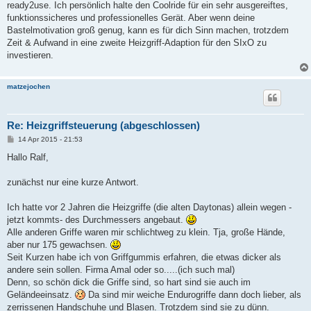
ready2use. Ich persönlich halte den Coolride für ein sehr ausgereiftes,
funktionssicheres und professionelles Gerät. Aber wenn deine
Bastelmotivation groß genug, kann es für dich Sinn machen, trotzdem
Zeit & Aufwand in eine zweite Heizgriff-Adaption für den SIxO zu
investieren.
matzejochen
Re: Heizgriffsteuerung (abgeschlossen)
B
14 Apr 2015 - 21:53
e
i
Hallo Ralf,
t
r
a
zunächst nur eine kurze Antwort.
g
Ich hatte vor 2 Jahren die Heizgriffe (die alten Daytonas) allein wegen -
jetzt kommts- des Durchmessers angebaut.
Alle anderen Griffe waren mir schlichtweg zu klein. Tja, große Hände,
aber nur 175 gewachsen.
Seit Kurzen habe ich von Griffgummis erfahren, die etwas dicker als
andere sein sollen. Firma Amal oder so.....(ich such mal)
Denn, so schön dick die Griffe sind, so hart sind sie auch im
Geländeeinsatz.
Da sind mir weiche Endurogriffe dann doch lieber, als
zerrissenen Handschuhe und Blasen. Trotzdem sind sie zu dünn.