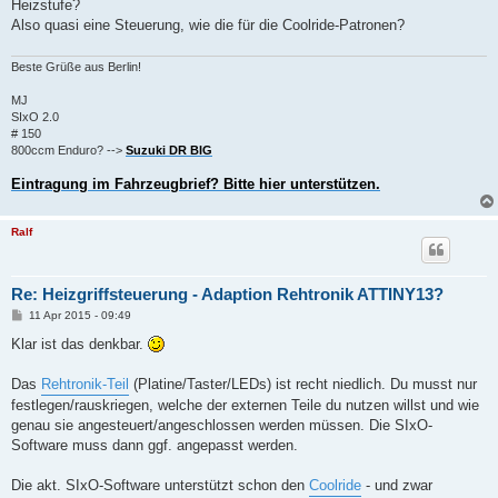
Heizstufe?
Also quasi eine Steuerung, wie die für die Coolride-Patronen?
Beste Grüße aus Berlin!
MJ
SIxO 2.0
# 150
800ccm Enduro? -->
Suzuki DR BIG
Eintragung im Fahrzeugbrief? Bitte hier unterstützen.
Ralf
Re: Heizgriffsteuerung - Adaption Rehtronik ATTINY13?
B
11 Apr 2015 - 09:49
e
i
Klar ist das denkbar.
t
r
a
Das
Rehtronik-Teil
(Platine/Taster/LEDs) ist recht niedlich. Du musst nur
g
festlegen/rauskriegen, welche der externen Teile du nutzen willst und wie
genau sie angesteuert/angeschlossen werden müssen. Die SIxO-
Software muss dann ggf. angepasst werden.
Die akt. SIxO-Software unterstützt schon den
Coolride
- und zwar