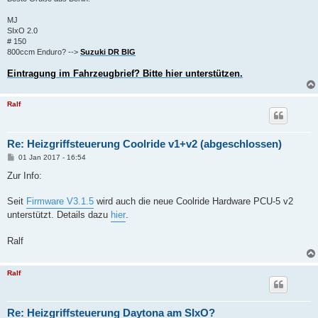
MJ
SIxO 2.0
# 150
800ccm Enduro? -->
Suzuki DR BIG
Eintragung im Fahrzeugbrief? Bitte hier unterstützen.
Ralf
Re: Heizgriffsteuerung Coolride v1+v2 (abgeschlossen)
B
01 Jan 2017 - 16:54
e
i
Zur Info:
t
r
a
Seit
Firmware V3.1.5
wird auch die neue Coolride Hardware PCU-5 v2
g
unterstützt. Details dazu
hier
.
Ralf
Ralf
Re: Heizgriffsteuerung Daytona am SIxO?