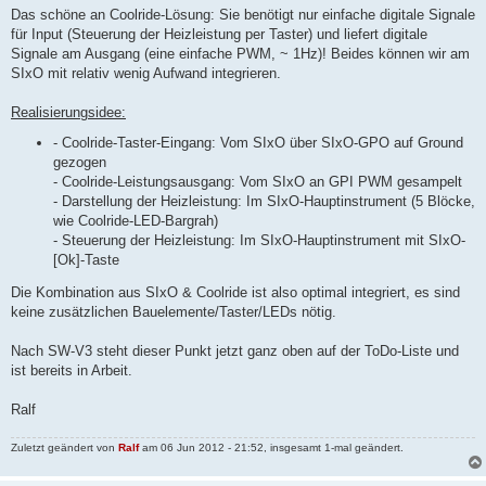
Das schöne an Coolride-Lösung: Sie benötigt nur einfache digitale Signale
für Input (Steuerung der Heizleistung per Taster) und liefert digitale
Signale am Ausgang (eine einfache PWM, ~ 1Hz)! Beides können wir am
SIxO mit relativ wenig Aufwand integrieren.
Realisierungsidee:
- Coolride-Taster-Eingang: Vom SIxO über SIxO-GPO auf Ground
gezogen
- Coolride-Leistungsausgang: Vom SIxO an GPI PWM gesampelt
- Darstellung der Heizleistung: Im SIxO-Hauptinstrument (5 Blöcke,
wie Coolride-LED-Bargrah)
- Steuerung der Heizleistung: Im SIxO-Hauptinstrument mit SIxO-
[Ok]-Taste
Die Kombination aus SIxO & Coolride ist also optimal integriert, es sind
keine zusätzlichen Bauelemente/Taster/LEDs nötig.
Nach SW-V3 steht dieser Punkt jetzt ganz oben auf der ToDo-Liste und
ist bereits in Arbeit.
Ralf
Zuletzt geändert von
Ralf
am 06 Jun 2012 - 21:52, insgesamt 1-mal geändert.