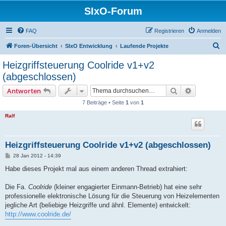
SIxO-Forum
FAQ
Registrieren
Anmelden
S
Foren-Übersicht
SIxO Entwicklung
Laufende Projekte
u
Heizgriffsteuerung Coolride v1+v2
c
(abgeschlossen)
h
Suche
Erweiterte
Antworten
e
7 Beiträge • Seite
1
von
1
Ralf
Heizgriffsteuerung Coolride v1+v2 (abgeschlossen)
B
28 Jan 2012 - 14:39
e
i
Habe dieses Projekt mal aus einem anderen Thread extrahiert:
t
r
a
Die Fa.
Coolride
(kleiner engagierter Einmann-Betrieb) hat eine sehr
g
professionelle elektronische Lösung für die Steuerung von Heizelementen
jegliche Art (beliebige Heizgriffe und ähnl. Elemente) entwickelt:
http://www.coolride.de/