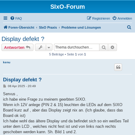
SIxO-Forum
FAQ
Registrieren
Anmelden
S
Foren-Übersicht
SIxO Praxis
Probleme und Lösungen
u
Display defekt ?
c
Suche
Erweiterte
Antworten
h
5 Beiträge • Seite
1
von
1
e
kenu
Display defekt ?
B
08 Apr 2025 - 20:49
e
i
Servus ,
t
ich habe eine Frage zu meinem geerbten SIXO.
r
a
Wenn ich 12V anlege (PIN 2 & 15) leuchten die LEDs auf dem SIXO
g
Board kurz auf , aber das Display zeigt nix an. (Ich glaube, dass das
Board ok ist)
Ich habe wohl das ältere Display und da befindet sich so ein weißes Teil
unter dem LCD , welches nicht fest ist und von links nach rechts
geschoben werden kann. Sh. Bild 1 und 2.