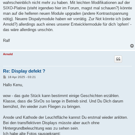
wahrscheinblich nicht mehr zu haben. Mit leichten Modifikationen auf der
SIXO-Platine (steht irgendwo hier im Forum, magst mal schauen?) könnte
man auf die helleren neuen Module upgraden (andere Kontrastspannung
nötig). Neuere Dispalymodule haben wir vorrätig. Zur Not könnte ich (oder
Arnold?) allerdings auch eines unserer Entwicklermodule für dich 'opfern' -
das wäre allerdings unschön.
Ralf
Arnold
Re: Display defekt ?
B
18 Apr 2025 - 03:21
e
i
Hallo Kenu,
t
r
a
wow - das gute Stück kann bestimmt einige Geschichten erzählen.
g
Klasse, dass die SIxOs so lange in Betrieb sind. Und Du Dich darum
bemühst, ihn wieder zum Fliegen zu bringen.
Anode und Kathode der Leuchtfläche kannst Du erstmal wieder anlöten.
Bei den transflektiven Displays müsste aber auch ohne
Hintergrundbeleuchtung was zu sehen sein.
Ich habe alte Fotos rausgekramt: