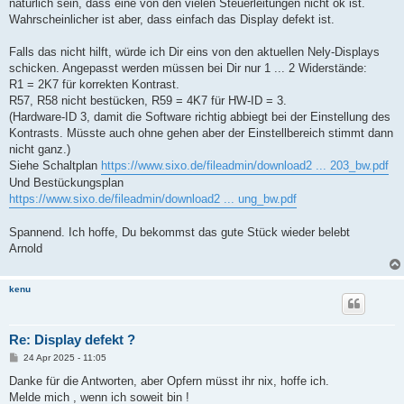
natürlich sein, dass eine von den vielen Steuerleitungen nicht ok ist.
Wahrscheinlicher ist aber, dass einfach das Display defekt ist.
Falls das nicht hilft, würde ich Dir eins von den aktuellen Nely-Displays
schicken. Angepasst werden müssen bei Dir nur 1 ... 2 Widerstände:
R1 = 2K7 für korrekten Kontrast.
R57, R58 nicht bestücken, R59 = 4K7 für HW-ID = 3.
(Hardware-ID 3, damit die Software richtig abbiegt bei der Einstellung des
Kontrasts. Müsste auch ohne gehen aber der Einstellbereich stimmt dann
nicht ganz.)
Siehe Schaltplan
https://www.sixo.de/fileadmin/download2 ... 203_bw.pdf
Und Bestückungsplan
https://www.sixo.de/fileadmin/download2 ... ung_bw.pdf
Spannend. Ich hoffe, Du bekommst das gute Stück wieder belebt
Arnold
kenu
Re: Display defekt ?
B
24 Apr 2025 - 11:05
e
i
Danke für die Antworten, aber Opfern müsst ihr nix, hoffe ich.
t
Melde mich , wenn ich soweit bin !
r