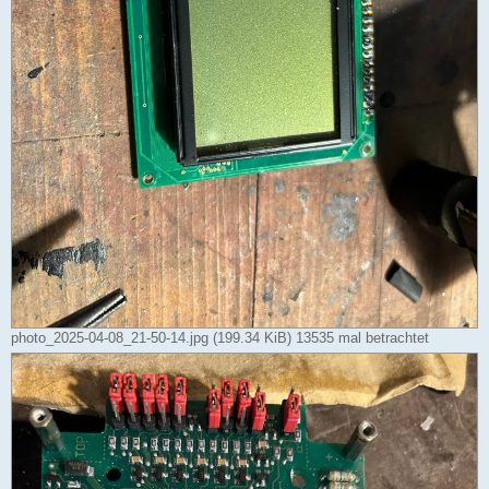
photo_2025-04-08_21-50-14.jpg (199.34 KiB) 13535 mal betrachtet