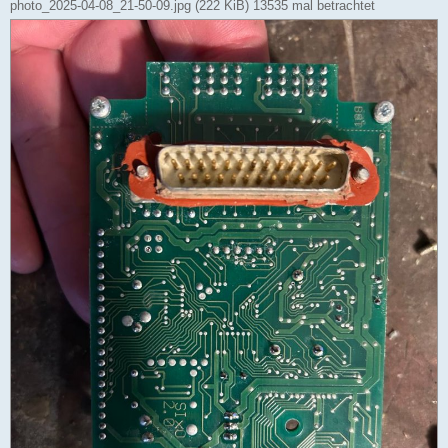
photo_2025-04-08_21-50-09.jpg (222 KiB) 13535 mal betrachtet