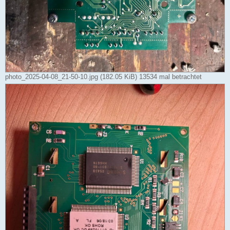
photo_2025-04-08_21-50-10.jpg (182.05 KiB) 13534 mal betrachtet