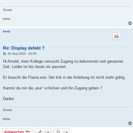
a
g
Gruss
kenu
kenu
Re: Display defekt ?
B
30 Sep 2025 - 20:05
e
i
Hi Arnold, mein Kollege versucht Zugang zu bekommen seit geraumer
t
Zeit. Leider ist bis heute nix passiert.
r
a
g
Er braucht die Flasta.exe. Der link in der Anleitung ist nicht mehr gültig.
Kannst du mir die „exe“ schicken und ihn Zugang geben ?
Danke
Gruss
kenu
Antworten