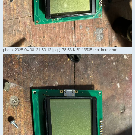
photo_2025-04-08_21-50-12.jpg (178.53 KiB) 13535 mal betrachtet