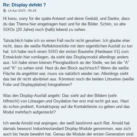
Re: Display defekt ?
B
14 Apr 2025 - 06:28
e
i
Hi kenu, sorry für die späte Antwort und deine Geduld, und Danke, dass
t
du das Thema hier eingetragen hast und für die Bilder. Schön, so alte
r
a
SIXOs (20 Jahre) noch (halb) lebend zu sehen.
g
Tatsächlich habe ich so einen Fall nocht nicht gesehen: Ich glaube eher
nicht, dass die weiße Reflektionsfolie mit dem eigentlichen Ausfall zu tun
hat. Ich habe noch einen SIXO der ersten Baureihe (Hardware V1) zum
Entwickeln hier rumliegen, da sieht das Displaymodul allerdings anders
aus: Ich habe einen kleinen Plexiglasblock an der Stelle, wo bei die "A"
und "K" zu sehen sind. Hast du den Block auch/noch? Wenn die weiße
Fläche da angelötet war, muss sie natürlich wieder ran. Allerdings sieht
das bei dir nicht abvibriert aus. Könntest noch die beiden Lötseiten (weiße
Folie und Displayplatine) fotografieren?
Was den Display-Ausfall angeht: Das sieht auf den Bildern (sehr
hilfreich!) von Lötaugen und Oxydation her erst mal recht gut aus. Hast
du schon probiert, Kontaktspray auf die Kontaktleiste zu geben und das
Modul mehrfach aufgesteckt?
Ich werde Arnold mal anpingen, der weiß bestimmt auch Rat. Arnold hat
damals bewusst Industriestandard Display-Module genommen, was sich
auch bis heute bewährt hat. Genau die Module der ersten Generation sind