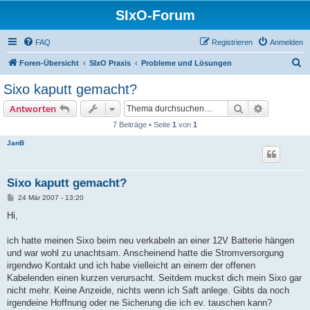
SIxO-Forum
FAQ
Registrieren
Anmelden
S
Foren-Übersicht
SIxO Praxis
Probleme und Lösungen
u
Sixo kaputt gemacht?
c
Suche
Erweiterte
Antworten
h
7 Beiträge • Seite
1
von
1
e
JanB
Sixo kaputt gemacht?
B
24 Mär 2007 - 13:20
e
i
Hi,
t
r
a
ich hatte meinen Sixo beim neu verkabeln an einer 12V Batterie hängen
g
und war wohl zu unachtsam. Anscheinend hatte die Stromversorgung
irgendwo Kontakt und ich habe vielleicht an einem der offenen
Kabelenden einen kurzen verursacht. Seitdem muckst dich mein Sixo gar
nicht mehr. Keine Anzeide, nichts wenn ich Saft anlege. Gibts da noch
irgendeine Hoffnung oder ne Sicherung die ich ev. tauschen kann?