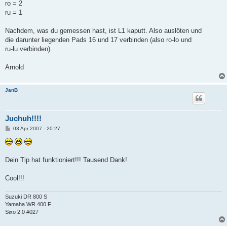
a
ro = 2
g
ru = 1
Nachdem, was du gemessen hast, ist L1 kaputt. Also auslöten und
die darunter liegenden Pads 16 und 17 verbinden (also ro-lo und
ru-lu verbinden).
Arnold
JanB
Juchuh!!!!
B
03 Apr 2007 - 20:27
e
i
t
r
a
Dein Tip hat funktioniert!!! Tausend Dank!
g
Cool!!!
Suzuki DR 800 S
Yamaha WR 400 F
Sixo 2.0 #027