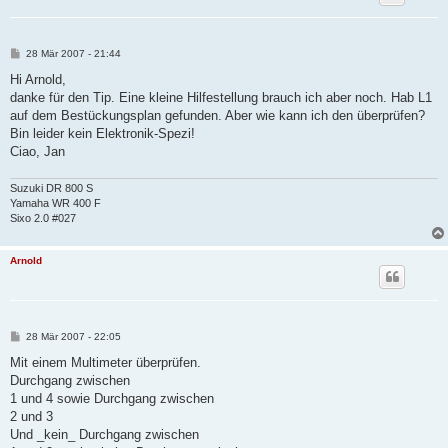
B
28 Mär 2007 - 21:44
e
i
Hi Arnold,
t
danke für den Tip. Eine kleine Hilfestellung brauch ich aber noch. Hab L1
r
a
auf dem Bestückungsplan gefunden. Aber wie kann ich den überprüfen?
g
Bin leider kein Elektronik-Spezi!
Ciao, Jan
Suzuki DR 800 S
Yamaha WR 400 F
Sixo 2.0 #027
Arnold
B
28 Mär 2007 - 22:05
e
i
Mit einem Multimeter überprüfen.
t
Durchgang zwischen
r
a
1 und 4 sowie Durchgang zwischen
g
2 und 3
Und _kein_ Durchgang zwischen