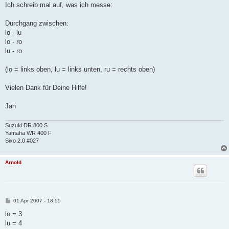
Ich schreib mal auf, was ich messe:
Durchgang zwischen:
lo - lu
lo - ro
lu - ro
(lo = links oben, lu = links unten, ru = rechts oben)
Vielen Dank für Deine Hilfe!
Jan
Suzuki DR 800 S
Yamaha WR 400 F
Sixo 2.0 #027
Arnold
B
01 Apr 2007 - 18:55
e
i
lo = 3
t
lu = 4
r