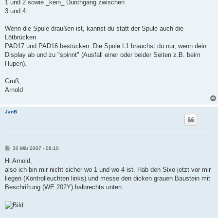
1 und 2 sowie _kein_ Durchgang zwischen
3 und 4.
Wenn die Spule draußen ist, kannst du statt der Spule auch die
Lötbrücken
PAD17 und PAD16 bestücken. Die Spule L1 brauchst du nur, wenn dein
Display ab und zu "spinnt" (Ausfall einer oder beider Seiten z.B. beim
Hupen).
Gruß,
Arnold
JanB
B
30 Mär 2007 - 08:10
e
i
Hi Arnold,
t
also ich bin mir nicht sicher wo 1 und wo 4 ist. Hab den Sixo jetzt vor mir
r
a
liegen (Kontrolleuchten links) und messe den dicken grauen Baustein mit
g
Beschriftung (WE 202Y) halbrechts unten.