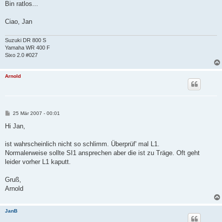
Bin ratlos...
Ciao, Jan
Suzuki DR 800 S
Yamaha WR 400 F
Sixo 2.0 #027
Arnold
B
25 Mär 2007 - 00:01
e
i
Hi Jan,
t
r
a
ist wahrscheinlich nicht so schlimm. Überprüf' mal L1.
g
Normalerweise sollte SI1 ansprechen aber die ist zu Träge. Oft geht
leider vorher L1 kaputt.
Gruß,
Arnold
JanB