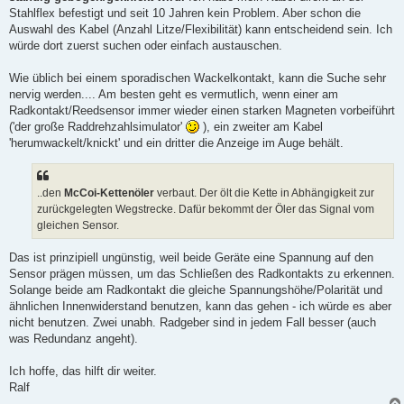
Stahlflex befestigt und seit 10 Jahren kein Problem. Aber schon die
Auswahl des Kabel (Anzahl Litze/Flexibilität) kann entscheidend sein. Ich
würde dort zuerst suchen oder einfach austauschen.
Wie üblich bei einem sporadischen Wackelkontakt, kann die Suche sehr
nervig werden.... Am besten geht es vermutlich, wenn einer am
Radkontakt/Reedsensor immer wieder einen starken Magneten vorbeiführt
('der große Raddrehzahlsimulator'
), ein zweiter am Kabel
'herumwackelt/knickt' und ein dritter die Anzeige im Auge behält.
..den
McCoi-Kettenöler
verbaut. Der ölt die Kette in Abhängigkeit zur
zurückgelegten Wegstrecke. Dafür bekommt der Öler das Signal vom
gleichen Sensor.
Das ist prinzipiell ungünstig, weil beide Geräte eine Spannung auf den
Sensor prägen müssen, um das Schließen des Radkontakts zu erkennen.
Solange beide am Radkontakt die gleiche Spannungshöhe/Polarität und
ähnlichen Innenwiderstand benutzen, kann das gehen - ich würde es aber
nicht benutzen. Zwei unabh. Radgeber sind in jedem Fall besser (auch
was Redundanz angeht).
Ich hoffe, das hilft dir weiter.
Ralf