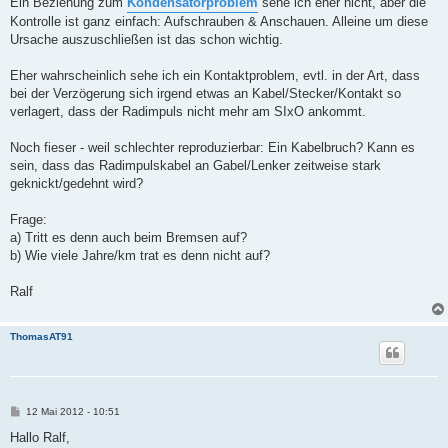
Ein Beziehung zum
Kondensatorproblem
sehe ich eher nicht, aber die
Kontrolle ist ganz einfach: Aufschrauben & Anschauen. Alleine um diese
Ursache auszuschließen ist das schon wichtig.
Eher wahrscheinlich sehe ich ein Kontaktproblem, evtl. in der Art, dass
bei der Verzögerung sich irgend etwas an Kabel/Stecker/Kontakt so
verlagert, dass der Radimpuls nicht mehr am SIxO ankommt.
Noch fieser - weil schlechter reproduzierbar: Ein Kabelbruch? Kann es
sein, dass das Radimpulskabel an Gabel/Lenker zeitweise stark
geknickt/gedehnt wird?
Frage:
a) Tritt es denn auch beim Bremsen auf?
b) Wie viele Jahre/km trat es denn nicht auf?
Ralf
ThomasAT91
B
12 Mai 2012 - 10:51
e
i
Hallo Ralf,
t