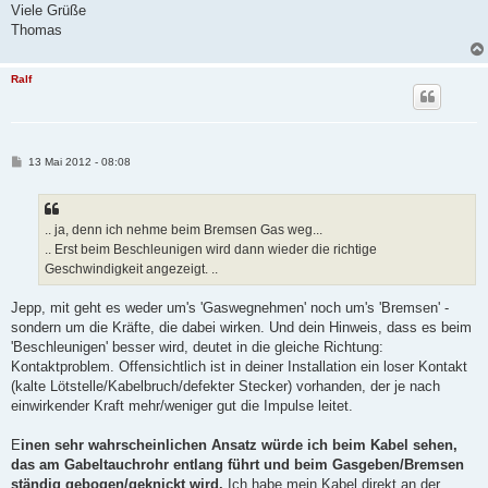
Viele Grüße
Thomas
Ralf
B
13 Mai 2012 - 08:08
e
i
t
r
a
.. ja, denn ich nehme beim Bremsen Gas weg...
g
.. Erst beim Beschleunigen wird dann wieder die richtige
Geschwindigkeit angezeigt. ..
Jepp, mit geht es weder um's 'Gaswegnehmen' noch um's 'Bremsen' -
sondern um die Kräfte, die dabei wirken. Und dein Hinweis, dass es beim
'Beschleunigen' besser wird, deutet in die gleiche Richtung:
Kontaktproblem. Offensichtlich ist in deiner Installation ein loser Kontakt
(kalte Lötstelle/Kabelbruch/defekter Stecker) vorhanden, der je nach
einwirkender Kraft mehr/weniger gut die Impulse leitet.
E
inen sehr wahrscheinlichen Ansatz würde ich beim Kabel sehen,
das am Gabeltauchrohr entlang führt und beim Gasgeben/Bremsen
ständig gebogen/geknickt wird.
Ich habe mein Kabel direkt an der