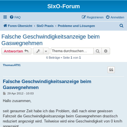
SIxO-Forum
FAQ
Registrieren
Anmelden
S
Foren-Übersicht
SIxO Praxis
Probleme und Lösungen
u
Falsche Geschwindigkeitsanzeige beim
c
Gaswegnehmen
h
Suche
Erweiterte
Antworten
e
6 Beiträge • Seite
1
von
1
ThomasAT91
Falsche Geschwindigkeitsanzeige beim
Gaswegnehmen
B
29 Apr 2012 - 10:03
e
i
Hallo zusammen,
t
r
a
seit geraumer Zeit habe ich das Problem, daß nach einer gewissen
g
Fahrzeit die Geschwindigkeitsanzeige beim Gaswegnehmen drastisch
reduziert angezeigt wird. Teilweise wird eine Geschwindigkeit von 0 km/h
angezeigt.