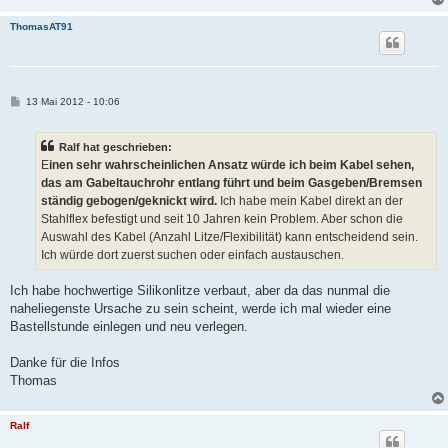
ThomasAT91
B
13 Mai 2012 - 10:06
e
i
t
Ralf hat geschrieben:
r
a
E
inen sehr wahrscheinlichen Ansatz würde ich beim Kabel sehen,
g
das am Gabeltauchrohr entlang führt und beim Gasgeben/Bremsen
ständig gebogen/geknickt wird.
Ich habe mein Kabel direkt an der
Stahlflex befestigt und seit 10 Jahren kein Problem. Aber schon die
Auswahl des Kabel (Anzahl Litze/Flexibilität) kann entscheidend sein.
Ich würde dort zuerst suchen oder einfach austauschen.
Ich habe hochwertige Silikonlitze verbaut, aber da das nunmal die
naheliegenste Ursache zu sein scheint, werde ich mal wieder eine
Bastellstunde einlegen und neu verlegen.
Danke für die Infos
Thomas
Ralf