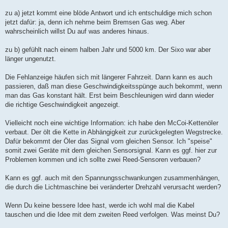
r
a
zu a) jetzt kommt eine blöde Antwort und ich entschuldige mich schon
g
jetzt dafür: ja, denn ich nehme beim Bremsen Gas weg. Aber
wahrscheinlich willst Du auf was anderes hinaus.
zu b) gefühlt nach einem halben Jahr und 5000 km. Der Sixo war aber
länger ungenutzt.
Die Fehlanzeige häufen sich mit längerer Fahrzeit. Dann kann es auch
passieren, daß man diese Geschwindigkeitsspünge auch bekommt, wenn
man das Gas konstant hält. Erst beim Beschleunigen wird dann wieder
die richtige Geschwindigkeit angezeigt.
Vielleicht noch eine wichtige Information: ich habe den McCoi-Kettenöler
verbaut. Der ölt die Kette in Abhängigkeit zur zurückgelegten Wegstrecke.
Dafür bekommt der Öler das Signal vom gleichen Sensor. Ich "speise"
somit zwei Geräte mit dem gleichen Sensorsignal. Kann es ggf. hier zur
Problemen kommen und ich sollte zwei Reed-Sensoren verbauen?
Kann es ggf. auch mit den Spannungsschwankungen zusammenhängen,
die durch die Lichtmaschine bei veränderter Drehzahl verursacht werden?
Wenn Du keine bessere Idee hast, werde ich wohl mal die Kabel
tauschen und die Idee mit dem zweiten Reed verfolgen. Was meinst Du?