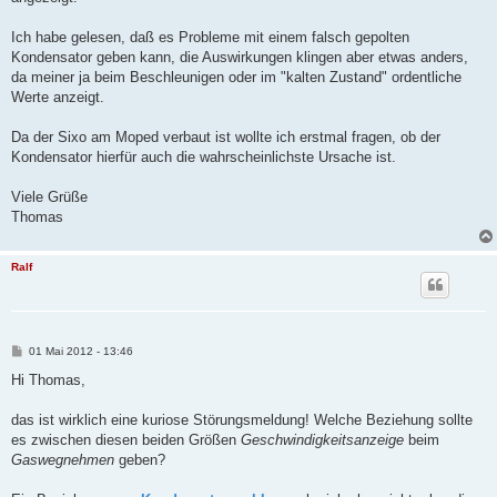
Ich habe gelesen, daß es Probleme mit einem falsch gepolten
Kondensator geben kann, die Auswirkungen klingen aber etwas anders,
da meiner ja beim Beschleunigen oder im "kalten Zustand" ordentliche
Werte anzeigt.
Da der Sixo am Moped verbaut ist wollte ich erstmal fragen, ob der
Kondensator hierfür auch die wahrscheinlichste Ursache ist.
Viele Grüße
Thomas
Ralf
B
01 Mai 2012 - 13:46
e
i
Hi Thomas,
t
r
a
das ist wirklich eine kuriose Störungsmeldung! Welche Beziehung sollte
g
es zwischen diesen beiden Größen
Geschwindigkeitsanzeige
beim
Gaswegnehmen
geben?