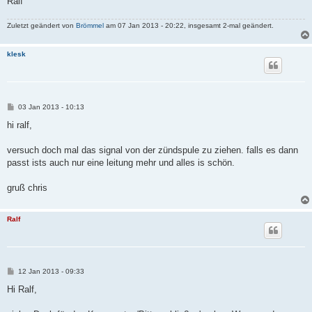
Ralf
Zuletzt geändert von
Brömmel
am 07 Jan 2013 - 20:22, insgesamt 2-mal geändert.
klesk
B
03 Jan 2013 - 10:13
e
i
hi ralf,
t
r
a
versuch doch mal das signal von der zündspule zu ziehen. falls es dann
g
passt ists auch nur eine leitung mehr und alles is schön.
gruß chris
Ralf
B
12 Jan 2013 - 09:33
e
i
Hi Ralf,
t
r