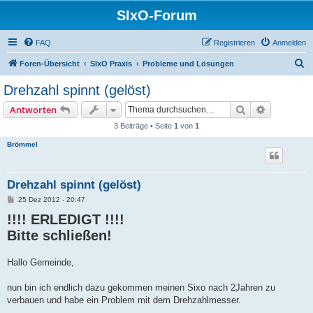
SIxO-Forum
FAQ
Registrieren
Anmelden
S
Foren-Übersicht
SIxO Praxis
Probleme und Lösungen
u
Drehzahl spinnt (gelöst)
c
Suche
Erweiterte
Antworten
h
3 Beiträge • Seite
1
von
1
e
Brömmel
Drehzahl spinnt (gelöst)
B
25 Dez 2012 - 20:47
e
!!!! ERLEDIGT !!!!
i
t
Bitte schließen!
r
a
g
Hallo Gemeinde,
nun bin ich endlich dazu gekommen meinen Sixo nach 2Jahren zu
verbauen und habe ein Problem mit dem Drehzahlmesser.