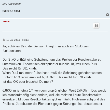
g
MfG Chrischan
SiXO 2.0 / 004
Arnold
B
19 Jul 2004 - 18:14
e
i
Ja, schönes Ding der Sensor. Kriegt man auch am SIxO zum
t
funktionieren.
r
a
g
Der SIxO enthält eine Schaltung, um das Prellen der Reedkontake zu
unterdrücken. Theoretisch akzeptiert er nur alle 18,9ms einen Puls.
Das reicht für 381 km/h.
Wenn Du 4 mal mehr Pulse hast, muß die Schaltung geändert werden.
Einfach R53 reduzieren auf 6,8KOhm. Das reicht für 378 km/h.
Ist das OK oder brauchst Du mehr?
6,8KOhm ist etwa 1/4 von dem ursprünglichen Wert 27KOhm. Das werde
ich standardmäßig nicht ändern, weil die meisten Leute Reedkontakte
einsetzen. Mit den Reedkontakten gibt es häufig Probleme aufgrund des
Prellens. Je robuster die Elektronik gegen Störungen ist, desto besser.