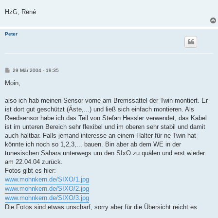
HzG, René
Peter
B
29 Mär 2004 - 19:35
e
i
Moin,
t
r
a
also ich hab meinen Sensor vorne am Bremssattel der Twin montiert. Er
g
ist dort gut geschützt (Äste,...) und ließ sich einfach montieren. Als
Reedsensor habe ich das Teil von Stefan Hessler verwendet, das Kabel
ist im unteren Bereich sehr flexibel und im oberen sehr stabil und damit
auch haltbar. Falls jemand interesse an einem Halter für ne Twin hat
könnte ich noch so 1,2,3,... bauen. Bin aber ab dem WE in der
tunesischen Sahara unterwegs um den SIxO zu quälen und erst wieder
am 22.04.04 zurück.
Fotos gibt es hier:
www.mohnkern.de/SIXO/1.jpg
www.mohnkern.de/SIXO/2.jpg
www.mohnkern.de/SIXO/3.jpg
Die Fotos sind etwas unscharf, sorry aber für die Übersicht reicht es.