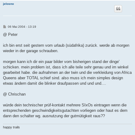
jelosno
B
06 Mai 2004 - 13:19
e
i
@ Peter
t
r
a
ich bin erst seit gestern vom urlaub (südafrika) zurück. werde ab morgen
g
wieder in der garage schrauben.
morgen kann ich dir ein paar bilder vom bisherigen stand der dinge'
schicken. mein problem ist, dass ich alle teile sehr genau und im winkel
gearbeitet habe. die aufnahmen an der twin und die verkleidung von Africa
Queens aber TOTAL schief sind. also muss ich mein simples design
etwas ändern damit die blinker draufpassen und und und....
@ Chrischan
würde dein technischer prüf-kontakt mehrere SIxOs eintragen wenn die
entsprechenden geschwindigkeitsgutachten vorliegen oder haut es dem
dann den schalter wg. ausnutzung der gutmütigkeit raus??
happy trails