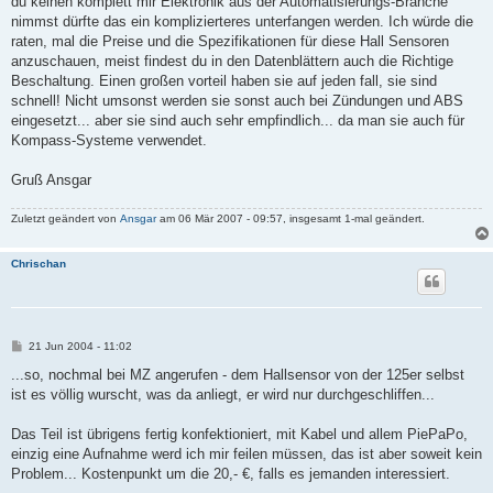
du keinen komplett mir Elektronik aus der Automatisierungs-Branche
nimmst dürfte das ein komplizierteres unterfangen werden. Ich würde die
raten, mal die Preise und die Spezifikationen für diese Hall Sensoren
anzuschauen, meist findest du in den Datenblättern auch die Richtige
Beschaltung. Einen großen vorteil haben sie auf jeden fall, sie sind
schnell! Nicht umsonst werden sie sonst auch bei Zündungen und ABS
eingesetzt... aber sie sind auch sehr empfindlich... da man sie auch für
Kompass-Systeme verwendet.
Gruß Ansgar
Zuletzt geändert von
Ansgar
am 06 Mär 2007 - 09:57, insgesamt 1-mal geändert.
Chrischan
B
21 Jun 2004 - 11:02
e
i
...so, nochmal bei MZ angerufen - dem Hallsensor von der 125er selbst
t
ist es völlig wurscht, was da anliegt, er wird nur durchgeschliffen...
r
a
g
Das Teil ist übrigens fertig konfektioniert, mit Kabel und allem PiePaPo,
einzig eine Aufnahme werd ich mir feilen müssen, das ist aber soweit kein
Problem... Kostenpunkt um die 20,- €, falls es jemanden interessiert.