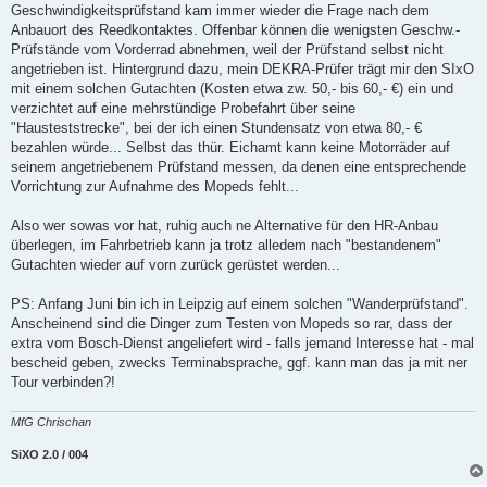
t
Geschwindigkeitsprüfstand kam immer wieder die Frage nach dem
r
a
Anbauort des Reedkontaktes. Offenbar können die wenigsten Geschw.-
g
Prüfstände vom Vorderrad abnehmen, weil der Prüfstand selbst nicht
angetrieben ist. Hintergrund dazu, mein DEKRA-Prüfer trägt mir den SIxO
mit einem solchen Gutachten (Kosten etwa zw. 50,- bis 60,- €) ein und
verzichtet auf eine mehrstündige Probefahrt über seine
"Hausteststrecke", bei der ich einen Stundensatz von etwa 80,- €
bezahlen würde... Selbst das thür. Eichamt kann keine Motorräder auf
seinem angetriebenem Prüfstand messen, da denen eine entsprechende
Vorrichtung zur Aufnahme des Mopeds fehlt...
Also wer sowas vor hat, ruhig auch ne Alternative für den HR-Anbau
überlegen, im Fahrbetrieb kann ja trotz alledem nach "bestandenem"
Gutachten wieder auf vorn zurück gerüstet werden...
PS: Anfang Juni bin ich in Leipzig auf einem solchen "Wanderprüfstand".
Anscheinend sind die Dinger zum Testen von Mopeds so rar, dass der
extra vom Bosch-Dienst angeliefert wird - falls jemand Interesse hat - mal
bescheid geben, zwecks Terminabsprache, ggf. kann man das ja mit ner
Tour verbinden?!
MfG Chrischan
SiXO 2.0 / 004