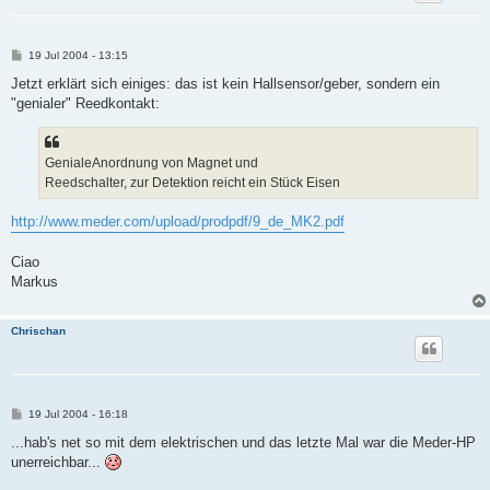
B
19 Jul 2004 - 13:15
e
i
Jetzt erklärt sich einiges: das ist kein Hallsensor/geber, sondern ein
t
"genialer" Reedkontakt:
r
a
g
GenialeAnordnung von Magnet und
Reedschalter, zur Detektion reicht ein Stück Eisen
http://www.meder.com/upload/prodpdf/9_de_MK2.pdf
Ciao
Markus
Chrischan
B
19 Jul 2004 - 16:18
e
i
...hab's net so mit dem elektrischen und das letzte Mal war die Meder-HP
t
unerreichbar...
r
a