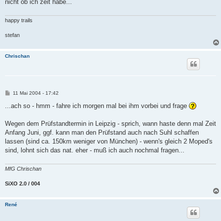
nicht ob ich zeit habe...
happy trails
stefan
Chrischan
B
11 Mai 2004 - 17:42
e
i
...ach so - hmm - fahre ich morgen mal bei ihm vorbei und frage
t
r
a
Wegen dem Prüfstandtermin in Leipzig - sprich, wann haste denn mal Zeit
g
Anfang Juni, ggf. kann man den Prüfstand auch nach Suhl schaffen
lassen (sind ca. 150km weniger von München) - wenn's gleich 2 Moped's
sind, lohnt sich das nat. eher - muß ich auch nochmal fragen...
MfG Chrischan
SiXO 2.0 / 004
René