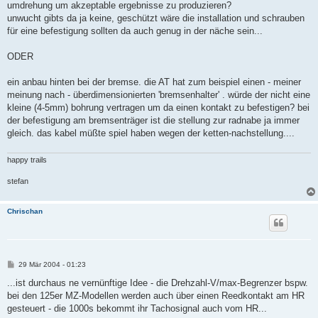
umdrehung um akzeptable ergebnisse zu produzieren?
unwucht gibts da ja keine, geschützt wäre die installation und schrauben
für eine befestigung sollten da auch genug in der näche sein...
ODER
ein anbau hinten bei der bremse. die AT hat zum beispiel einen - meiner
meinung nach - überdimensionierten 'bremsenhalter' . würde der nicht eine
kleine (4-5mm) bohrung vertragen um da einen kontakt zu befestigen? bei
der befestigung am bremsenträger ist die stellung zur radnabe ja immer
gleich. das kabel müßte spiel haben wegen der ketten-nachstellung....
happy trails
stefan
Chrischan
B
29 Mär 2004 - 01:23
e
i
...ist durchaus ne vernünftige Idee - die Drehzahl-V/max-Begrenzer bspw.
t
bei den 125er MZ-Modellen werden auch über einen Reedkontakt am HR
r
a
gesteuert - die 1000s bekommt ihr Tachosignal auch vom HR...
g