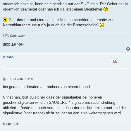
ordentlich anzeigt, kann es eigendlich nur der SIxO sein. Der Geber hat ja
ordentlich gearbeitet oder hab ich da jetzt einen Denkfehler
Ggf. das für mal eine nächste Version beachten (alternativ zur
Kettenblattschraube tun's ja auch die der Bremsscheibe)
MfG Chrischan
SiXO 2.0 / 004
jelosno
B
01 Jul 2004 - 12:18
e
i
bin gerade in dresden am rechner von einem freund...
t
r
a
Chrischan, bist du sicher dass der signalgeber bei höheren
g
geschwindigkeiten wirklich SAUBERE 4 signale pro radumdrehung
abliefert. könnte mir auch vorstellen dass der ins 'flattern' kommt und die
signalkurve (eher treppe) nicht sauber an den sixo weitergegeben wird.
happy trails