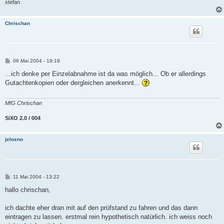
stefan
Chrischan
B
06 Mai 2004 - 19:19
e
i
...ich denke per Einzelabnahme ist da was möglich... Ob er allerdings
t
Gutachtenkopien oder dergleichen anerkennt...
r
a
g
MfG Chrischan
SiXO 2.0 / 004
jelosno
B
11 Mai 2004 - 13:22
e
i
hallo chrischan,
t
r
a
ich dachte eher dran mit auf den prüfstand zu fahren und das dann
g
eintragen zu lassen. erstmal rein hypothetisch natürlich. ich weiss noch