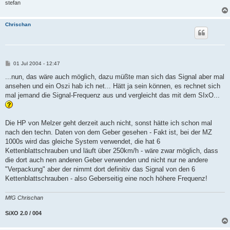
stefan
Chrischan
B
01 Jul 2004 - 12:47
e
i
...nun, das wäre auch möglich, dazu müßte man sich das Signal aber mal
t
ansehen und ein Oszi hab ich net... Hätt ja sein können, es rechnet sich
r
a
mal jemand die Signal-Frequenz aus und vergleicht das mit dem SIxO...
g
Die HP von Melzer geht derzeit auch nicht, sonst hätte ich schon mal
nach den techn. Daten von dem Geber gesehen - Fakt ist, bei der MZ
1000s wird das gleiche System verwendet, die hat 6
Kettenblattschrauben und läuft über 250km/h - wäre zwar möglich, dass
die dort auch nen anderen Geber verwenden und nicht nur ne andere
"Verpackung" aber der nimmt dort definitiv das Signal von den 6
Kettenblattschrauben - also Geberseitig eine noch höhere Frequenz!
MfG Chrischan
SiXO 2.0 / 004