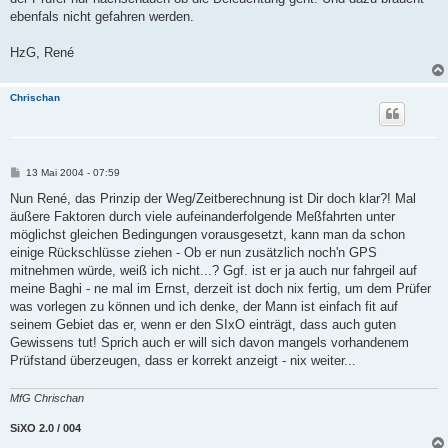
ebenfals nicht gefahren werden.
HzG, René
Chrischan
B
13 Mai 2004 - 07:59
e
i
Nun René, das Prinzip der Weg/Zeitberechnung ist Dir doch klar?! Mal
t
äußere Faktoren durch viele aufeinanderfolgende Meßfahrten unter
r
a
möglichst gleichen Bedingungen vorausgesetzt, kann man da schon
g
einige Rückschlüsse ziehen - Ob er nun zusätzlich noch'n GPS
mitnehmen würde, weiß ich nicht...? Ggf. ist er ja auch nur fahrgeil auf
meine Baghi - ne mal im Ernst, derzeit ist doch nix fertig, um dem Prüfer
was vorlegen zu können und ich denke, der Mann ist einfach fit auf
seinem Gebiet das er, wenn er den SIxO einträgt, dass auch guten
Gewissens tut! Sprich auch er will sich davon mangels vorhandenem
Prüfstand überzeugen, dass er korrekt anzeigt - nix weiter...
MfG Chrischan
SiXO 2.0 / 004