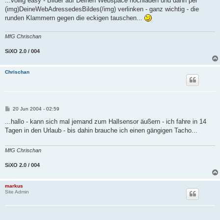
...völlig easy - Bilder auf Deinen Webspace hochladen und dann per
t
(img)DeineWebAdressedesBildes(/img) verlinken - ganz wichtig - die
r
a
runden Klammern gegen die eckigen tauschen...
g
MfG Chrischan
SiXO 2.0 / 004
Chrischan
B
20 Jun 2004 - 02:59
e
i
...hallo - kann sich mal jemand zum Hallsensor äußern - ich fahre in 14
t
Tagen in den Urlaub - bis dahin brauche ich einen gängigen Tacho...
r
a
g
MfG Chrischan
SiXO 2.0 / 004
markus
Site Admin