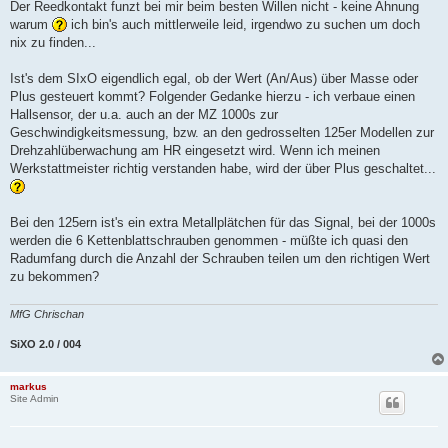
a
Der Reedkontakt funzt bei mir beim besten Willen nicht - keine Ahnung
g
warum
ich bin's auch mittlerweile leid, irgendwo zu suchen um doch
nix zu finden...
Ist's dem SIxO eigendlich egal, ob der Wert (An/Aus) über Masse oder
Plus gesteuert kommt? Folgender Gedanke hierzu - ich verbaue einen
Hallsensor, der u.a. auch an der MZ 1000s zur
Geschwindigkeitsmessung, bzw. an den gedrosselten 125er Modellen zur
Drehzahlüberwachung am HR eingesetzt wird. Wenn ich meinen
Werkstattmeister richtig verstanden habe, wird der über Plus geschaltet...
Bei den 125ern ist's ein extra Metallplätchen für das Signal, bei der 1000s
werden die 6 Kettenblattschrauben genommen - müßte ich quasi den
Radumfang durch die Anzahl der Schrauben teilen um den richtigen Wert
zu bekommen?
MfG Chrischan
SiXO 2.0 / 004
markus
Site Admin