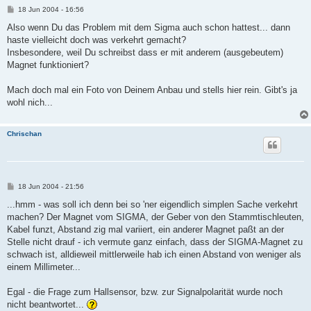
B
18 Jun 2004 - 16:56
e
i
Also wenn Du das Problem mit dem Sigma auch schon hattest... dann
t
haste vielleicht doch was verkehrt gemacht?
r
a
Insbesondere, weil Du schreibst dass er mit anderem (ausgebeutem)
g
Magnet funktioniert?
Mach doch mal ein Foto von Deinem Anbau und stells hier rein. Gibt's ja
wohl nich...
Chrischan
B
18 Jun 2004 - 21:56
e
i
...hmm - was soll ich denn bei so 'ner eigendlich simplen Sache verkehrt
t
machen? Der Magnet vom SIGMA, der Geber von den Stammtischleuten,
r
a
Kabel funzt, Abstand zig mal variiert, ein anderer Magnet paßt an der
g
Stelle nicht drauf - ich vermute ganz einfach, dass der SIGMA-Magnet zu
schwach ist, alldieweil mittlerweile hab ich einen Abstand von weniger als
einem Millimeter...
Egal - die Frage zum Hallsensor, bzw. zur Signalpolarität wurde noch
nicht beantwortet...