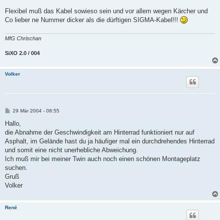
Flexibel muß das Kabel sowieso sein und vor allem wegen Kärcher und
Co lieber ne Nummer dicker als die dürftigen SIGMA-Kabel!!!
MfG Chrischan
SiXO 2.0 / 004
Volker
B
29 Mär 2004 - 08:55
e
i
Hallo,
t
die Abnahme der Geschwindigkeit am Hinterrad funktioniert nur auf
r
a
Asphalt, im Gelände hast du ja häufiger mal ein durchdrehendes Hinterrad
g
und somit eine nicht unerhebliche Abweichung.
Ich muß mir bei meiner Twin auch noch einen schönen Montageplatz
suchen.
Gruß
Volker
René