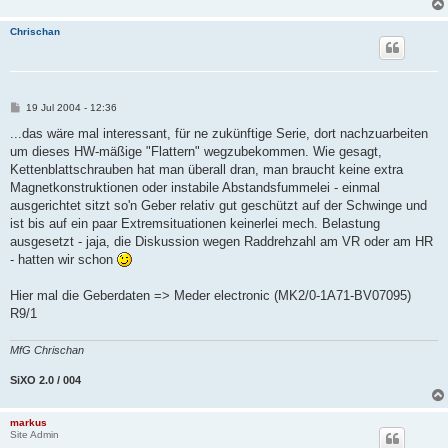
Chrischan
B
19 Jul 2004 - 12:36
e
i
...das wäre mal interessant, für ne zukünftige Serie, dort nachzuarbeiten
t
um dieses HW-mäßige "Flattern" wegzubekommen. Wie gesagt,
r
a
Kettenblattschrauben hat man überall dran, man braucht keine extra
g
Magnetkonstruktionen oder instabile Abstandsfummelei - einmal
ausgerichtet sitzt so'n Geber relativ gut geschützt auf der Schwinge und
ist bis auf ein paar Extremsituationen keinerlei mech. Belastung
ausgesetzt - jaja, die Diskussion wegen Raddrehzahl am VR oder am HR
- hatten wir schon
Hier mal die Geberdaten => Meder electronic (MK2/0-1A71-BV07095)
R9/1
MfG Chrischan
SiXO 2.0 / 004
markus
Site Admin