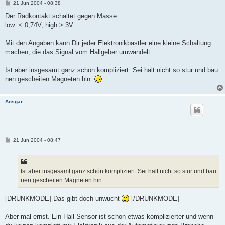
B
21 Jun 2004 - 08:38
e
i
Der Radkontakt schaltet gegen Masse:
t
low: < 0,74V, high > 3V
r
a
g
Mit den Angaben kann Dir jeder Elektronikbastler eine kleine Schaltung
machen, die das Signal vom Hallgeber umwandelt.
Ist aber insgesamt ganz schön kompliziert. Sei halt nicht so stur und bau
nen gescheiten Magneten hin.
Ansgar
B
21 Jun 2004 - 08:47
e
i
t
r
a
Ist aber insgesamt ganz schön kompliziert. Sei halt nicht so stur und bau
g
nen gescheiten Magneten hin.
[DRUNKMODE] Das gibt doch unwucht
[/DRUNKMODE]
Aber mal ernst. Ein Hall Sensor ist schon etwas komplizierter und wenn