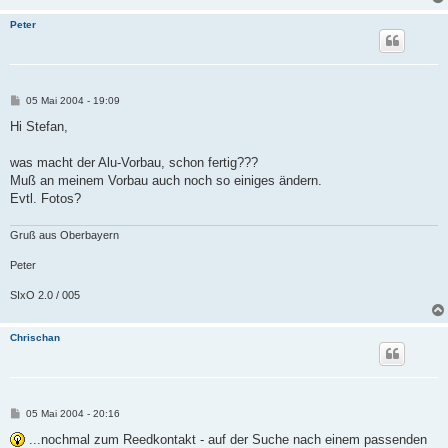
Peter
B
05 Mai 2004 - 19:09
e
i
Hi Stefan,
t
r
a
was macht der Alu-Vorbau, schon fertig???
g
Muß an meinem Vorbau auch noch so einiges ändern.
Evtl. Fotos?
Gruß aus Oberbayern
Peter
SIxO 2.0 / 005
Chrischan
B
05 Mai 2004 - 20:16
e
i
...nochmal zum Reedkontakt - auf der Suche nach einem passenden