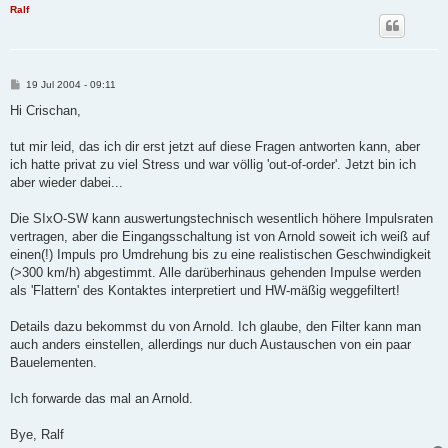
Ralf
B
19 Jul 2004 - 09:11
e
i
Hi Crischan,
t
r
a
tut mir leid, das ich dir erst jetzt auf diese Fragen antworten kann, aber
g
ich hatte privat zu viel Stress und war völlig 'out-of-order'. Jetzt bin ich
aber wieder dabei...
Die SIxO-SW kann auswertungstechnisch wesentlich höhere Impulsraten
vertragen, aber die Eingangsschaltung ist von Arnold soweit ich weiß auf
einen(!) Impuls pro Umdrehung bis zu eine realistischen Geschwindigkeit
(>300 km/h) abgestimmt. Alle darüberhinaus gehenden Impulse werden
als 'Flattern' des Kontaktes interpretiert und HW-mäßig weggefiltert!
Details dazu bekommst du von Arnold. Ich glaube, den Filter kann man
auch anders einstellen, allerdings nur duch Austauschen von ein paar
Bauelementen.
Ich forwarde das mal an Arnold.
Bye, Ralf