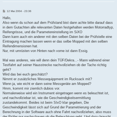
B
12 Mai 2004 - 23:36
e
i
Hallo,
t
Also wenn du schon auf dem Prüfstand bist dann achte bitte darauf dass
r
a
in dem Gutachten alle relevanten Daten festgehalten werden Motorradtyp,
g
Reifengrösse, und die Parametereinstellung im SiXO
Dann kann auch ein anderer mit den selben Daten bei der Prüfstelle eine
Eintragung machen lassen wenn er das selbe Mopped mit den selben
Reifendimensionen hat.
Nur, mit umrüsten von Hinten nach vorne ist dann Essig.
Mal was anderes, wie will denn dein TÜF/Dekra...- Mann während einer
Testfahrt auf seiner Hausstrecke nachvollziehen ob der Tacho richtig
geht?
Wird das bei euch geschätzt?
Nimmt er zusätzliches Messequippment im Rucksack mit?
Wenn ja, wie eicht er dann seine Messgeräte am Mopped?
Hmm, kommt mir ziemlich dubios vor.
Normalerweise wird ein Instrument eingetragen wenn es beleuchtet ist,
und nachvollziebar ist, wie die Geschwindigkeitsermittlung
zustandekommt. Beides ist beim SIxO klar gegeben, Die
Geschwindigkeit lässt sich auf Grund der Parametrierung und der
Berechnung in der Software auch ohne Fahrt nachvollziehen, also muss
der Prüfer nur nachschauen ob die Beleuchtung geht. Und dazu braucht