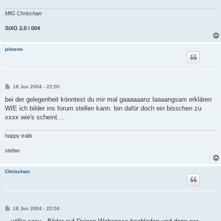
MfG Chrischan
SiXO 2.0 / 004
jelosno
B
18 Jun 2004 - 22:00
e
i
bei der gelegenheit könntest du mir mal gaaaaaanz laaaangsam erklären
t
WIE ich bilder ins forum stellen kann. bin dafür doch ein bisschen zu
r
a
xxxx wie's scheint....
g
happy trails
stefan
Chrischan
B
18 Jun 2004 - 22:04
e
i