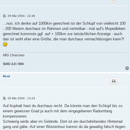
B
29 Mär 2004 - 12:46
e
i
...nun, ich denke auf 1000km gerechnet ist der Schlupf von vielleicht 100
t
- 200 Metern durchaus im Rahmen und vertretbar - mal auf's Mopedleben
r
a
gerechnet kommste ggf. auf + 100km zur tatsächlichen Anzeige - auch
g
das ist wohl eher eine Größe, die man durchaus vernachlässigen kann?!
MfG Chrischan
SiXO 2.0 / 004
René
B
29 Mär 2004 - 13:24
e
i
Auf Asphalt hast du durchaus recht. Da könnte man den Schlupf bis zu
t
einem gewissen Grad ja auch mit dem eingegebenen Radumfang
r
a
kompensieren.
g
Schwierig wirds aber im Gelände. Dort ist ein durchdrehendes Hinterrad
gang und gäbe. Auf einer Wüstentour kannst du da gewaltig falsch liegen.