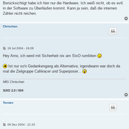
Berücksichtigt habe ich hier nur die Hardware. Ich weiß nicht, ob es evtl.
in der Software zu Überläufen kommt. Kann ja sein, daß die internen
Zähler nicht reichen.
Chrischan
B
19 Jul 2004 - 19:28
e
i
Hey Arno, ich werd mit Sicherheit nix am SIxO rumlöten
t
r
a
Ist nur so'n Gedankengang als Alternative, irgendwann war doch da
g
mal die Zielgruppe Caféracer und Superposer...
MfG Chrischan
SiXO 2.0 / 004
Torsten
B
08 Dez 2004 - 21:20
e