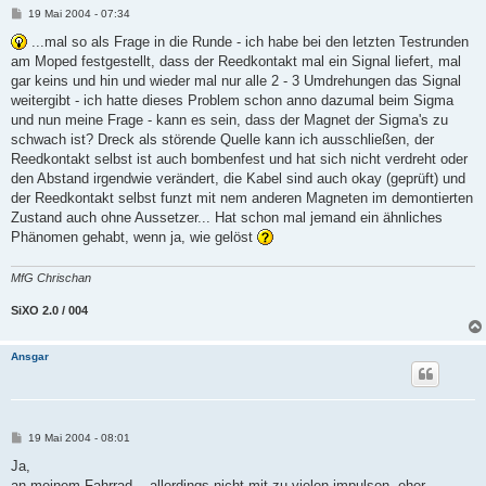
B
19 Mai 2004 - 07:34
e
i
...mal so als Frage in die Runde - ich habe bei den letzten Testrunden
t
am Moped festgestellt, dass der Reedkontakt mal ein Signal liefert, mal
r
a
gar keins und hin und wieder mal nur alle 2 - 3 Umdrehungen das Signal
g
weitergibt - ich hatte dieses Problem schon anno dazumal beim Sigma
und nun meine Frage - kann es sein, dass der Magnet der Sigma's zu
schwach ist? Dreck als störende Quelle kann ich ausschließen, der
Reedkontakt selbst ist auch bombenfest und hat sich nicht verdreht oder
den Abstand irgendwie verändert, die Kabel sind auch okay (geprüft) und
der Reedkontakt selbst funzt mit nem anderen Magneten im demontierten
Zustand auch ohne Aussetzer... Hat schon mal jemand ein ähnliches
Phänomen gehabt, wenn ja, wie gelöst
MfG Chrischan
SiXO 2.0 / 004
Ansgar
B
19 Mai 2004 - 08:01
e
i
Ja,
t
an meinem Fahrrad... allerdings nicht mit zu vielen impulsen, eher