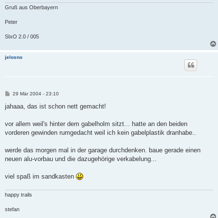
Gruß aus Oberbayern
Peter
SIxO 2.0 / 005
jelosno
B
29 Mär 2004 - 23:10
e
i
jahaaa, das ist schon nett gemacht!
t
r
a
vor allem weil's hinter dem gabelholm sitzt... hatte an den beiden
g
vorderen gewinden rumgedacht weil ich kein gabelplastik dranhabe..
werde das morgen mal in der garage durchdenken. baue gerade einen
neuen alu-vorbau und die dazugehörige verkabelung...
viel spaß im sandkasten
happy trails
stefan