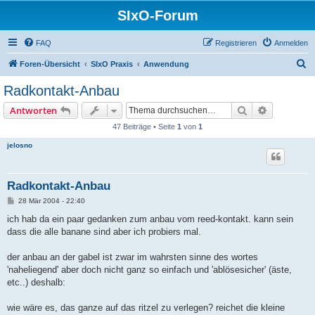
SIxO-Forum
FAQ
Registrieren
Anmelden
S
Foren-Übersicht
SIxO Praxis
Anwendung
u
Radkontakt-Anbau
c
Suche
Erweiterte
Antworten
h
47 Beiträge • Seite
1
von
1
e
jelosno
Radkontakt-Anbau
B
28 Mär 2004 - 22:40
e
i
ich hab da ein paar gedanken zum anbau vom reed-kontakt. kann sein
t
dass die alle banane sind aber ich probiers mal.
r
a
g
der anbau an der gabel ist zwar im wahrsten sinne des wortes
'naheliegend' aber doch nicht ganz so einfach und 'ablösesicher' (äste,
etc..) deshalb:
wie wäre es, das ganze auf das ritzel zu verlegen? reichet die kleine