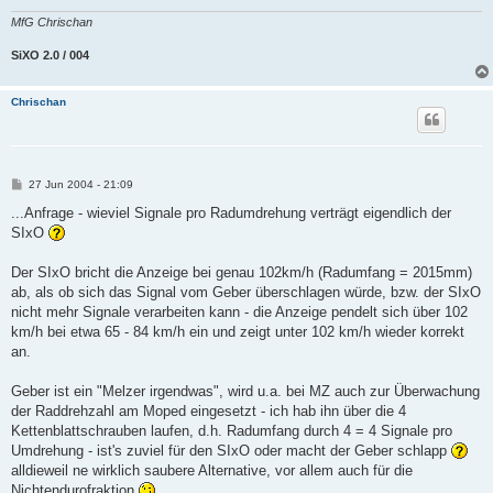
MfG Chrischan
SiXO 2.0 / 004
Chrischan
B
27 Jun 2004 - 21:09
e
i
...Anfrage - wieviel Signale pro Radumdrehung verträgt eigendlich der
t
SIxO
r
a
g
Der SIxO bricht die Anzeige bei genau 102km/h (Radumfang = 2015mm)
ab, als ob sich das Signal vom Geber überschlagen würde, bzw. der SIxO
nicht mehr Signale verarbeiten kann - die Anzeige pendelt sich über 102
km/h bei etwa 65 - 84 km/h ein und zeigt unter 102 km/h wieder korrekt
an.
Geber ist ein "Melzer irgendwas", wird u.a. bei MZ auch zur Überwachung
der Raddrehzahl am Moped eingesetzt - ich hab ihn über die 4
Kettenblattschrauben laufen, d.h. Radumfang durch 4 = 4 Signale pro
Umdrehung - ist's zuviel für den SIxO oder macht der Geber schlapp
alldieweil ne wirklich saubere Alternative, vor allem auch für die
Nichtendurofraktion