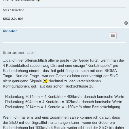
MfG Chrischan
SiXO 2.0 / 004
Chrischan
B
30 Jun 2004 - 10:27
e
i
...da ich hier offensichtlich alleine poste - der Geber funzt, wenn man die
t
4 Kettenblattschrauben weg läßt und eine einzige "Kontaktquelle" pro
r
a
Radumdrehung nimmt - das Teil geht übrigens auch mit dem SIGMA-
g
Targa - Nun die Frage - war der Geber zu lahm oder verträgt der SIxO
nicht genügend Signale
Nochmal zu den verschiedenen
Konfigurationen, ggf. läßt das schon Rückschlüsse zu:
- Radumfang 2014mm = 4 Kontakte = 406km/h, danach komische Werte
- Radumfang 504mm = 4 Kontakte = 102km/h, danach komische Werte
- Radumfang 2014mm = 1 Kontakt = +150km/h ohne Beeinträchtigung
Wenn ich mal eins und eins zusammen zähle komme ich darauf, dass
der SIxO mit der Signalflut nix anfangen kann - wenn der Geber pro
Radumdrehung bei 100km/h 4 Signale weiter gibt und der SIxO bis dahin