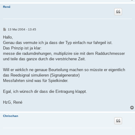
René
B
13 Mai 2004 - 13:45
e
i
Hallo,
t
Genau das vermute ich ja dass der Typ einfach nur fahrgeil ist.
r
a
Das Prinzip ist ja klar:
g
messe die radumdrehungen, multiplizire sie mit dem Raddurchmesser
und teile das ganze durch die verstrichene Zeit.
Will er wirklich ne genaue Beurteilung machen so müsste er eigentlich
das Reedsignal simulieren (Signalgenerator)
Messfahrten sind was für Spielkinder.
Egal, ich wünsch dir dass die Eintragung klappt.
HzG, René
Chrischan