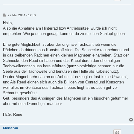
B
29 Mär 2004 - 12:39
e
i
Hallo,
t
Also die Abnahme am Hinterrad bzw Antriebsritzel würde ich nicht
r
a
empfehlen. Wie ja schon gesagt kann es da ziemlichen Schlupf geben.
g
Eine gute Möglichkeit ist aber der originale Tachoantrieb wenn die
Rädchen da drinnen aus Kunststoff sind. Die Schnecke rausnehmen und
in das treibenden Rädchen einen kleinen Magneten einarbeiten. Statt der
Schnecke den Reed einbauen und das Kabel durch den ehemaligen
Tachowellenanschluss herausführen (ganz vorsichtige nehmen nur die
Seele aus der Tachowelle und benutzen die Hülle als Kabelschutz).
Da der Magnet sehr nah an der Achse ist erzeugt er fast keine Unwucht,
und Als Reed eignen sich auch die Billigen von Conrad und Konsorten
weil alles im Gehäuse des Tachoantriebes liegt ist es auch gut vor
Schmutz geschützt.
Gut, besonders das Anbringen des Magneten ist ein bisschen gefummel
aber mit nem Dremel gut machbar.
HzG, René
Chrischan