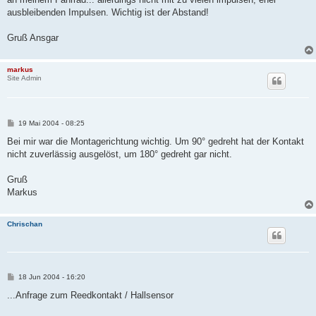
r
a
ausbleibenden Impulsen. Wichtig ist der Abstand!
g
Gruß Ansgar
markus
Site Admin
B
19 Mai 2004 - 08:25
e
i
Bei mir war die Montagerichtung wichtig. Um 90° gedreht hat der Kontakt
t
nicht zuverlässig ausgelöst, um 180° gedreht gar nicht.
r
a
g
Gruß
Markus
Chrischan
B
18 Jun 2004 - 16:20
e
i
...Anfrage zum Reedkontakt / Hallsensor
t
r