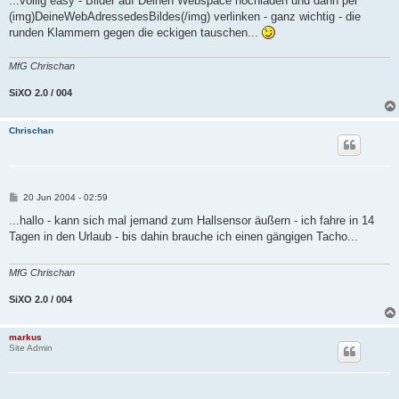
...völlig easy - Bilder auf Deinen Webspace hochladen und dann per
t
(img)DeineWebAdressedesBildes(/img) verlinken - ganz wichtig - die
r
a
runden Klammern gegen die eckigen tauschen...
g
MfG Chrischan
SiXO 2.0 / 004
Chrischan
B
20 Jun 2004 - 02:59
e
i
...hallo - kann sich mal jemand zum Hallsensor äußern - ich fahre in 14
t
Tagen in den Urlaub - bis dahin brauche ich einen gängigen Tacho...
r
a
g
MfG Chrischan
SiXO 2.0 / 004
markus
Site Admin