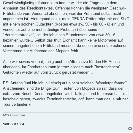
t
Geschwindigkeitsprüfstand kam immer wieder die Frage nach dem
r
a
Anbauort des Reedkontaktes. Offenbar können die wenigsten Geschw.-
g
Prüfstände vom Vorderrad abnehmen, weil der Prüfstand selbst nicht
angetrieben ist. Hintergrund dazu, mein DEKRA-Prüfer trägt mir den SIxO
mit einem solchen Gutachten (Kosten etwa zw. 50,- bis 60,- €) ein und
verzichtet auf eine mehrstündige Probefahrt über seine
"Hausteststrecke", bei der ich einen Stundensatz von etwa 80,- €
bezahlen würde... Selbst das thür. Eichamt kann keine Motorräder auf
seinem angetriebenem Prüfstand messen, da denen eine entsprechende
Vorrichtung zur Aufnahme des Mopeds fehlt...
Also wer sowas vor hat, ruhig auch ne Alternative für den HR-Anbau
überlegen, im Fahrbetrieb kann ja trotz alledem nach "bestandenem"
Gutachten wieder auf vorn zurück gerüstet werden...
PS: Anfang Juni bin ich in Leipzig auf einem solchen "Wanderprüfstand".
Anscheinend sind die Dinger zum Testen von Mopeds so rar, dass der
extra vom Bosch-Dienst angeliefert wird - falls jemand Interesse hat - mal
bescheid geben, zwecks Terminabsprache, ggf. kann man das ja mit ner
Tour verbinden?!
MfG Chrischan
SiXO 2.0 / 004