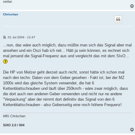
stefan
Chrischan
B
01 Jul 2004 - 12:47
e
i
...nun, das wäre auch möglich, dazu müßte man sich das Signal aber mal
t
ansehen und ein Oszi hab ich net... Hätt ja sein können, es rechnet sich
r
a
mal jemand die Signal-Frequenz aus und vergleicht das mit dem SIxO...
g
Die HP von Melzer geht derzeit auch nicht, sonst hätte ich schon mal
nach den techn. Daten von dem Geber gesehen - Fakt ist, bei der MZ
1000s wird das gleiche System verwendet, die hat 6
Kettenblattschrauben und läuft über 250km/h - wäre zwar möglich, dass
die dort auch nen anderen Geber verwenden und nicht nur ne andere
"Verpackung" aber der nimmt dort definitiv das Signal von den 6
Kettenblattschrauben - also Geberseitig eine noch höhere Frequenz!
MfG Chrischan
SiXO 2.0 / 004