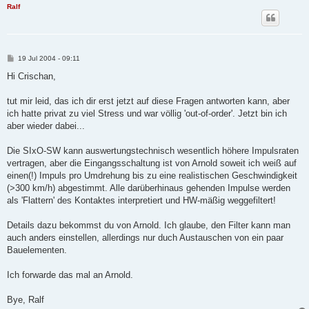
Ralf
B
19 Jul 2004 - 09:11
e
i
Hi Crischan,
t
r
a
tut mir leid, das ich dir erst jetzt auf diese Fragen antworten kann, aber
g
ich hatte privat zu viel Stress und war völlig 'out-of-order'. Jetzt bin ich
aber wieder dabei...
Die SIxO-SW kann auswertungstechnisch wesentlich höhere Impulsraten
vertragen, aber die Eingangsschaltung ist von Arnold soweit ich weiß auf
einen(!) Impuls pro Umdrehung bis zu eine realistischen Geschwindigkeit
(>300 km/h) abgestimmt. Alle darüberhinaus gehenden Impulse werden
als 'Flattern' des Kontaktes interpretiert und HW-mäßig weggefiltert!
Details dazu bekommst du von Arnold. Ich glaube, den Filter kann man
auch anders einstellen, allerdings nur duch Austauschen von ein paar
Bauelementen.
Ich forwarde das mal an Arnold.
Bye, Ralf