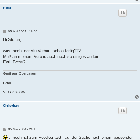
Peter
B
05 Mai 2004 - 19:09
e
i
Hi Stefan,
t
r
a
was macht der Alu-Vorbau, schon fertig???
g
Muß an meinem Vorbau auch noch so einiges ändern.
Evtl. Fotos?
Gruß aus Oberbayern
Peter
SIxO 2.0 / 005
Chrischan
B
05 Mai 2004 - 20:16
e
i
...nochmal zum Reedkontakt - auf der Suche nach einem passenden