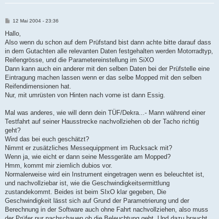
B
12 Mai 2004 - 23:36
e
i
Hallo,
t
Also wenn du schon auf dem Prüfstand bist dann achte bitte darauf dass
r
a
in dem Gutachten alle relevanten Daten festgehalten werden Motorradtyp,
g
Reifengrösse, und die Parametereinstellung im SiXO
Dann kann auch ein anderer mit den selben Daten bei der Prüfstelle eine
Eintragung machen lassen wenn er das selbe Mopped mit den selben
Reifendimensionen hat.
Nur, mit umrüsten von Hinten nach vorne ist dann Essig.
Mal was anderes, wie will denn dein TÜF/Dekra...- Mann während einer
Testfahrt auf seiner Hausstrecke nachvollziehen ob der Tacho richtig
geht?
Wird das bei euch geschätzt?
Nimmt er zusätzliches Messequippment im Rucksack mit?
Wenn ja, wie eicht er dann seine Messgeräte am Mopped?
Hmm, kommt mir ziemlich dubios vor.
Normalerweise wird ein Instrument eingetragen wenn es beleuchtet ist,
und nachvollziebar ist, wie die Geschwindigkeitsermittlung
zustandekommt. Beides ist beim SIxO klar gegeben, Die
Geschwindigkeit lässt sich auf Grund der Parametrierung und der
Berechnung in der Software auch ohne Fahrt nachvollziehen, also muss
der Prüfer nur nachschauen ob die Beleuchtung geht. Und dazu braucht