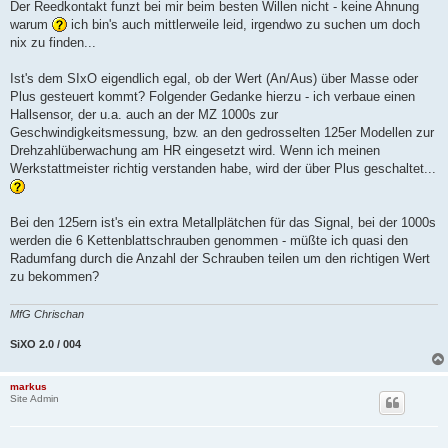
a
Der Reedkontakt funzt bei mir beim besten Willen nicht - keine Ahnung
g
warum
ich bin's auch mittlerweile leid, irgendwo zu suchen um doch
nix zu finden...
Ist's dem SIxO eigendlich egal, ob der Wert (An/Aus) über Masse oder
Plus gesteuert kommt? Folgender Gedanke hierzu - ich verbaue einen
Hallsensor, der u.a. auch an der MZ 1000s zur
Geschwindigkeitsmessung, bzw. an den gedrosselten 125er Modellen zur
Drehzahlüberwachung am HR eingesetzt wird. Wenn ich meinen
Werkstattmeister richtig verstanden habe, wird der über Plus geschaltet...
Bei den 125ern ist's ein extra Metallplätchen für das Signal, bei der 1000s
werden die 6 Kettenblattschrauben genommen - müßte ich quasi den
Radumfang durch die Anzahl der Schrauben teilen um den richtigen Wert
zu bekommen?
MfG Chrischan
SiXO 2.0 / 004
markus
Site Admin