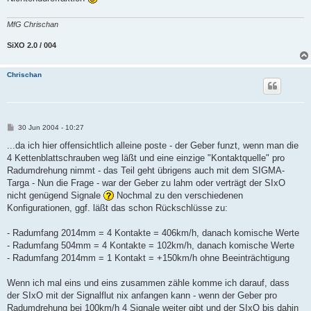
MfG Chrischan
SiXO 2.0 / 004
Chrischan
B
30 Jun 2004 - 10:27
e
i
...da ich hier offensichtlich alleine poste - der Geber funzt, wenn man die
t
4 Kettenblattschrauben weg läßt und eine einzige "Kontaktquelle" pro
r
a
Radumdrehung nimmt - das Teil geht übrigens auch mit dem SIGMA-
g
Targa - Nun die Frage - war der Geber zu lahm oder verträgt der SIxO
nicht genügend Signale
Nochmal zu den verschiedenen
Konfigurationen, ggf. läßt das schon Rückschlüsse zu:
- Radumfang 2014mm = 4 Kontakte = 406km/h, danach komische Werte
- Radumfang 504mm = 4 Kontakte = 102km/h, danach komische Werte
- Radumfang 2014mm = 1 Kontakt = +150km/h ohne Beeinträchtigung
Wenn ich mal eins und eins zusammen zähle komme ich darauf, dass
der SIxO mit der Signalflut nix anfangen kann - wenn der Geber pro
Radumdrehung bei 100km/h 4 Signale weiter gibt und der SIxO bis dahin