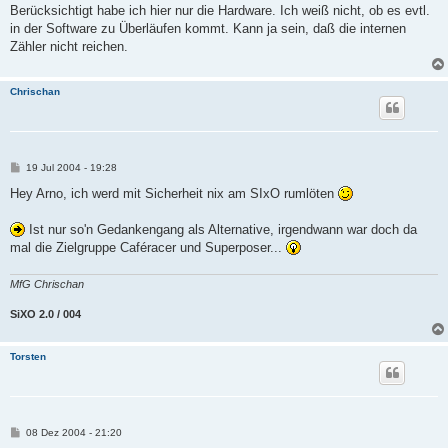
Berücksichtigt habe ich hier nur die Hardware. Ich weiß nicht, ob es evtl.
in der Software zu Überläufen kommt. Kann ja sein, daß die internen
Zähler nicht reichen.
Chrischan
B
19 Jul 2004 - 19:28
e
i
Hey Arno, ich werd mit Sicherheit nix am SIxO rumlöten
t
r
a
Ist nur so'n Gedankengang als Alternative, irgendwann war doch da
g
mal die Zielgruppe Caféracer und Superposer...
MfG Chrischan
SiXO 2.0 / 004
Torsten
B
08 Dez 2004 - 21:20
e