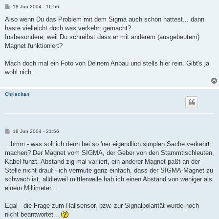
B
18 Jun 2004 - 16:56
e
i
Also wenn Du das Problem mit dem Sigma auch schon hattest... dann
t
haste vielleicht doch was verkehrt gemacht?
r
a
Insbesondere, weil Du schreibst dass er mit anderem (ausgebeutem)
g
Magnet funktioniert?
Mach doch mal ein Foto von Deinem Anbau und stells hier rein. Gibt's ja
wohl nich...
Chrischan
B
18 Jun 2004 - 21:56
e
i
...hmm - was soll ich denn bei so 'ner eigendlich simplen Sache verkehrt
t
machen? Der Magnet vom SIGMA, der Geber von den Stammtischleuten,
r
a
Kabel funzt, Abstand zig mal variiert, ein anderer Magnet paßt an der
g
Stelle nicht drauf - ich vermute ganz einfach, dass der SIGMA-Magnet zu
schwach ist, alldieweil mittlerweile hab ich einen Abstand von weniger als
einem Millimeter...
Egal - die Frage zum Hallsensor, bzw. zur Signalpolarität wurde noch
nicht beantwortet...