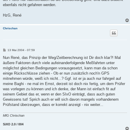
ebenfals nicht gefahren werden.
HzG, René
Chrischan
B
13 Mai 2004 - 07:59
e
i
Nun René, das Prinzip der Weg/Zeitberechnung ist Dir doch klar?! Mal
t
äußere Faktoren durch viele aufeinanderfolgende Meßfahrten unter
r
a
möglichst gleichen Bedingungen vorausgesetzt, kann man da schon
g
einige Rückschlüsse ziehen - Ob er nun zusätzlich noch'n GPS
mitnehmen würde, weiß ich nicht...? Ggf. ist er ja auch nur fahrgeil auf
meine Baghi - ne mal im Ernst, derzeit ist doch nix fertig, um dem Prüfer
was vorlegen zu können und ich denke, der Mann ist einfach fit auf
seinem Gebiet das er, wenn er den SIxO einträgt, dass auch guten
Gewissens tut! Sprich auch er will sich davon mangels vorhandenem
Prüfstand überzeugen, dass er korrekt anzeigt - nix weiter...
MfG Chrischan
SiXO 2.0 / 004