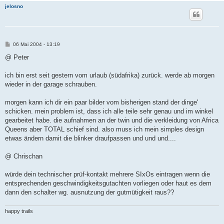
jelosno
B
06 Mai 2004 - 13:19
e
i
@ Peter
t
r
a
ich bin erst seit gestern vom urlaub (südafrika) zurück. werde ab morgen
g
wieder in der garage schrauben.
morgen kann ich dir ein paar bilder vom bisherigen stand der dinge'
schicken. mein problem ist, dass ich alle teile sehr genau und im winkel
gearbeitet habe. die aufnahmen an der twin und die verkleidung von Africa
Queens aber TOTAL schief sind. also muss ich mein simples design
etwas ändern damit die blinker draufpassen und und und....
@ Chrischan
würde dein technischer prüf-kontakt mehrere SIxOs eintragen wenn die
entsprechenden geschwindigkeitsgutachten vorliegen oder haut es dem
dann den schalter wg. ausnutzung der gutmütigkeit raus??
happy trails