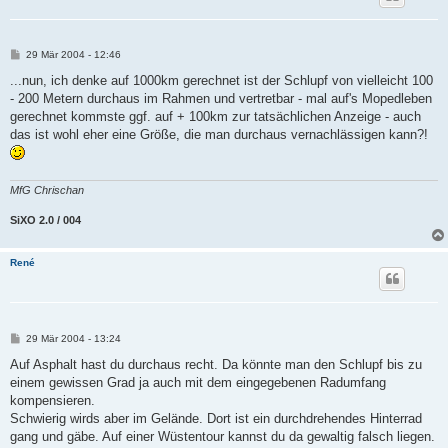
B
29 Mär 2004 - 12:46
e
i
...nun, ich denke auf 1000km gerechnet ist der Schlupf von vielleicht 100
t
- 200 Metern durchaus im Rahmen und vertretbar - mal auf's Mopedleben
r
a
gerechnet kommste ggf. auf + 100km zur tatsächlichen Anzeige - auch
g
das ist wohl eher eine Größe, die man durchaus vernachlässigen kann?!
MfG Chrischan
SiXO 2.0 / 004
René
B
29 Mär 2004 - 13:24
e
i
Auf Asphalt hast du durchaus recht. Da könnte man den Schlupf bis zu
t
einem gewissen Grad ja auch mit dem eingegebenen Radumfang
r
a
kompensieren.
g
Schwierig wirds aber im Gelände. Dort ist ein durchdrehendes Hinterrad
gang und gäbe. Auf einer Wüstentour kannst du da gewaltig falsch liegen.