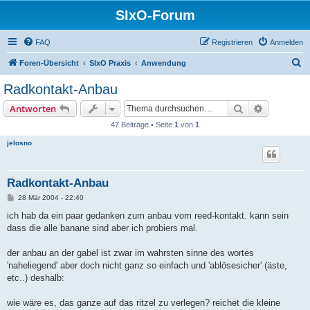
SIxO-Forum
FAQ
Registrieren
Anmelden
S
Foren-Übersicht
SIxO Praxis
Anwendung
u
Radkontakt-Anbau
c
Suche
Erweiterte
Antworten
h
47 Beiträge • Seite
1
von
1
e
jelosno
Radkontakt-Anbau
B
28 Mär 2004 - 22:40
e
i
ich hab da ein paar gedanken zum anbau vom reed-kontakt. kann sein
t
dass die alle banane sind aber ich probiers mal.
r
a
g
der anbau an der gabel ist zwar im wahrsten sinne des wortes
'naheliegend' aber doch nicht ganz so einfach und 'ablösesicher' (äste,
etc..) deshalb:
wie wäre es, das ganze auf das ritzel zu verlegen? reichet die kleine