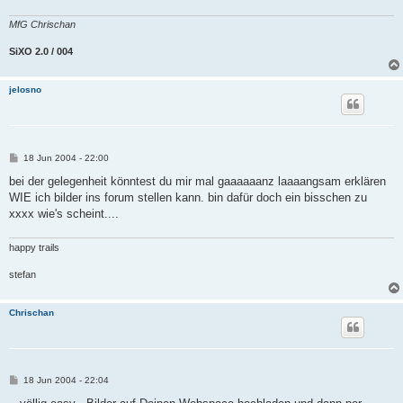
MfG Chrischan
SiXO 2.0 / 004
jelosno
B
18 Jun 2004 - 22:00
e
i
bei der gelegenheit könntest du mir mal gaaaaaanz laaaangsam erklären
t
WIE ich bilder ins forum stellen kann. bin dafür doch ein bisschen zu
r
a
xxxx wie's scheint....
g
happy trails
stefan
Chrischan
B
18 Jun 2004 - 22:04
e
i