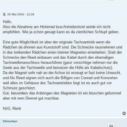
B
29 Mär 2004 - 12:39
e
i
Hallo,
t
Also die Abnahme am Hinterrad bzw Antriebsritzel würde ich nicht
r
a
empfehlen. Wie ja schon gesagt kann es da ziemlichen Schlupf geben.
g
Eine gute Möglichkeit ist aber der originale Tachoantrieb wenn die
Rädchen da drinnen aus Kunststoff sind. Die Schnecke rausnehmen und
in das treibenden Rädchen einen kleinen Magneten einarbeiten. Statt der
Schnecke den Reed einbauen und das Kabel durch den ehemaligen
Tachowellenanschluss herausführen (ganz vorsichtige nehmen nur die
Seele aus der Tachowelle und benutzen die Hülle als Kabelschutz).
Da der Magnet sehr nah an der Achse ist erzeugt er fast keine Unwucht,
und Als Reed eignen sich auch die Billigen von Conrad und Konsorten
weil alles im Gehäuse des Tachoantriebes liegt ist es auch gut vor
Schmutz geschützt.
Gut, besonders das Anbringen des Magneten ist ein bisschen gefummel
aber mit nem Dremel gut machbar.
HzG, René
Chrischan