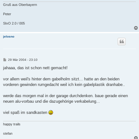
Gruß aus Oberbayern
Peter
SIxO 2.0 / 005
jelosno
B
29 Mär 2004 - 23:10
e
i
jahaaa, das ist schon nett gemacht!
t
r
a
vor allem weil's hinter dem gabelholm sitzt... hatte an den beiden
g
vorderen gewinden rumgedacht weil ich kein gabelplastik dranhabe..
werde das morgen mal in der garage durchdenken. baue gerade einen
neuen alu-vorbau und die dazugehörige verkabelung...
viel spaß im sandkasten
happy trails
stefan