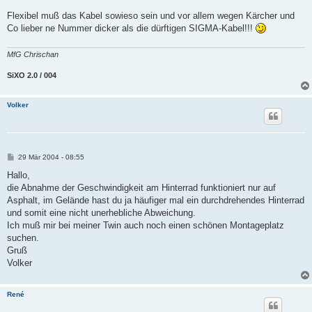
Flexibel muß das Kabel sowieso sein und vor allem wegen Kärcher und
Co lieber ne Nummer dicker als die dürftigen SIGMA-Kabel!!!
MfG Chrischan
SiXO 2.0 / 004
Volker
B
29 Mär 2004 - 08:55
e
i
Hallo,
t
die Abnahme der Geschwindigkeit am Hinterrad funktioniert nur auf
r
a
Asphalt, im Gelände hast du ja häufiger mal ein durchdrehendes Hinterrad
g
und somit eine nicht unerhebliche Abweichung.
Ich muß mir bei meiner Twin auch noch einen schönen Montageplatz
suchen.
Gruß
Volker
René