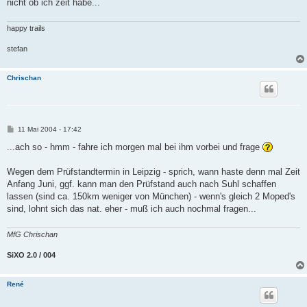
nicht ob ich zeit habe...
happy trails
stefan
Chrischan
B
11 Mai 2004 - 17:42
e
i
...ach so - hmm - fahre ich morgen mal bei ihm vorbei und frage
t
r
a
Wegen dem Prüfstandtermin in Leipzig - sprich, wann haste denn mal Zeit
g
Anfang Juni, ggf. kann man den Prüfstand auch nach Suhl schaffen
lassen (sind ca. 150km weniger von München) - wenn's gleich 2 Moped's
sind, lohnt sich das nat. eher - muß ich auch nochmal fragen...
MfG Chrischan
SiXO 2.0 / 004
René