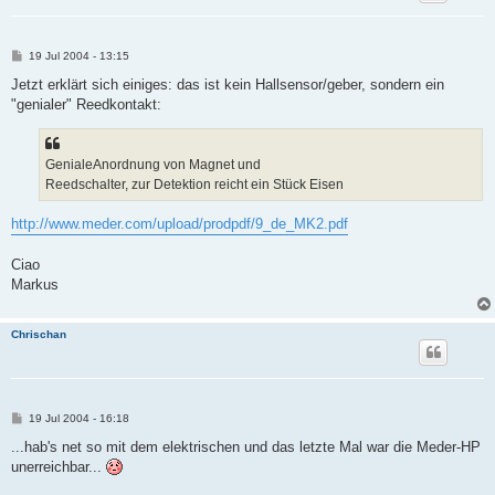
B
19 Jul 2004 - 13:15
e
i
Jetzt erklärt sich einiges: das ist kein Hallsensor/geber, sondern ein
t
"genialer" Reedkontakt:
r
a
g
GenialeAnordnung von Magnet und
Reedschalter, zur Detektion reicht ein Stück Eisen
http://www.meder.com/upload/prodpdf/9_de_MK2.pdf
Ciao
Markus
Chrischan
B
19 Jul 2004 - 16:18
e
i
...hab's net so mit dem elektrischen und das letzte Mal war die Meder-HP
t
unerreichbar...
r
a