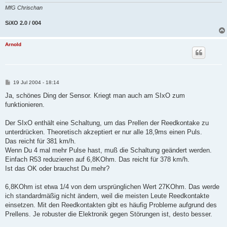
g
MfG Chrischan
SiXO 2.0 / 004
Arnold
B
19 Jul 2004 - 18:14
e
i
Ja, schönes Ding der Sensor. Kriegt man auch am SIxO zum
t
funktionieren.
r
a
g
Der SIxO enthält eine Schaltung, um das Prellen der Reedkontake zu
unterdrücken. Theoretisch akzeptiert er nur alle 18,9ms einen Puls.
Das reicht für 381 km/h.
Wenn Du 4 mal mehr Pulse hast, muß die Schaltung geändert werden.
Einfach R53 reduzieren auf 6,8KOhm. Das reicht für 378 km/h.
Ist das OK oder brauchst Du mehr?
6,8KOhm ist etwa 1/4 von dem ursprünglichen Wert 27KOhm. Das werde
ich standardmäßig nicht ändern, weil die meisten Leute Reedkontakte
einsetzen. Mit den Reedkontakten gibt es häufig Probleme aufgrund des
Prellens. Je robuster die Elektronik gegen Störungen ist, desto besser.