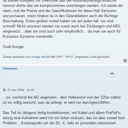
du keinen komplett mir Elektronik aus der Automatisierungs-Branche
nimmst dürfte das ein komplizierteres unterfangen werden. Ich würde die
raten, mal die Preise und die Spezifikationen für diese Hall Sensoren
anzuschauen, meist findest du in den Datenblättern auch die Richtige
Beschaltung. Einen großen vorteil haben sie auf jeden fall, sie sind
schnell! Nicht umsonst werden sie sonst auch bei Zündungen und ABS
eingesetzt... aber sie sind auch sehr empfindlich... da man sie auch für
Kompass-Systeme verwendet.
Gruß Ansgar
Zuletzt geändert von
Ansgar
am 06 Mär 2007 - 09:57, insgesamt 1-mal geändert.
Chrischan
B
21 Jun 2004 - 11:02
e
i
...so, nochmal bei MZ angerufen - dem Hallsensor von der 125er selbst
t
ist es völlig wurscht, was da anliegt, er wird nur durchgeschliffen...
r
a
g
Das Teil ist übrigens fertig konfektioniert, mit Kabel und allem PiePaPo,
einzig eine Aufnahme werd ich mir feilen müssen, das ist aber soweit kein
Problem... Kostenpunkt um die 20,- €, falls es jemanden interessiert.