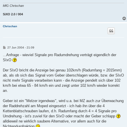
MfG Chrischan
SiXO 2.0 / 004
Chrischan
B
27 Jun 2004 - 21:09
e
i
...Anfrage - wieviel Signale pro Radumdrehung verträgt eigendlich der
t
SIxO
r
a
g
Der SIxO bricht die Anzeige bei genau 102km/h (Radumfang = 2015mm)
ab, als ob sich das Signal vom Geber überschlagen würde, bzw. der SIxO
nicht mehr Signale verarbeiten kann - die Anzeige pendelt sich über 102
km/h bei etwa 65 - 84 km/h ein und zeigt unter 102 km/h wieder korrekt
an.
Geber ist ein "Melzer irgendwas", wird u.a. bei MZ auch zur Überwachung
der Raddrehzahl am Moped eingesetzt - ich hab ihn über die 4
Kettenblattschrauben laufen, d.h. Radumfang durch 4 = 4 Signale pro
Umdrehung - ist's zuviel für den SIxO oder macht der Geber schlapp
alldieweil ne wirklich saubere Alternative, vor allem auch für die
Nichtendurofraktion