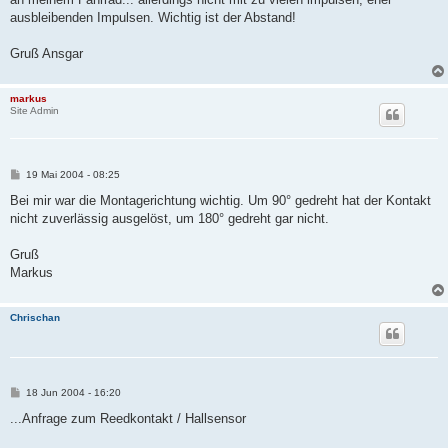
r
a
ausbleibenden Impulsen. Wichtig ist der Abstand!
g
Gruß Ansgar
markus
Site Admin
B
19 Mai 2004 - 08:25
e
i
Bei mir war die Montagerichtung wichtig. Um 90° gedreht hat der Kontakt
t
nicht zuverlässig ausgelöst, um 180° gedreht gar nicht.
r
a
g
Gruß
Markus
Chrischan
B
18 Jun 2004 - 16:20
e
i
...Anfrage zum Reedkontakt / Hallsensor
t
r