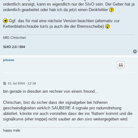
ordentlich anzeigt, kann es eigendlich nur der SIxO sein. Der Geber hat ja
ordentlich gearbeitet oder hab ich da jetzt einen Denkfehler
Ggf. das für mal eine nächste Version beachten (alternativ zur
Kettenblattschraube tun's ja auch die der Bremsscheibe)
MfG Chrischan
SiXO 2.0 / 004
jelosno
B
01 Jul 2004 - 12:18
e
i
bin gerade in dresden am rechner von einem freund...
t
r
a
Chrischan, bist du sicher dass der signalgeber bei höheren
g
geschwindigkeiten wirklich SAUBERE 4 signale pro radumdrehung
abliefert. könnte mir auch vorstellen dass der ins 'flattern' kommt und die
signalkurve (eher treppe) nicht sauber an den sixo weitergegeben wird.
happy trails