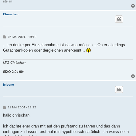
stefan
Chrischan
B
06 Mai 2004 - 19:19
e
i
...ich denke per Einzelabnahme ist da was möglich... Ob er allerdings
t
Gutachtenkopien oder dergleichen anerkennt...
r
a
g
MfG Chrischan
SiXO 2.0 / 004
jelosno
B
11 Mai 2004 - 13:22
e
i
hallo chrischan,
t
r
a
ich dachte eher dran mit auf den prüfstand zu fahren und das dann
g
eintragen zu lassen. erstmal rein hypothetisch natürlich. ich weiss noch