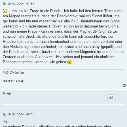
B
19 Mai 2004 - 07:34
e
i
...mal so als Frage in die Runde - ich habe bei den letzten Testrunden
t
am Moped festgestellt, dass der Reedkontakt mal ein Signal liefert, mal
r
a
gar keins und hin und wieder mal nur alle 2 - 3 Umdrehungen das Signal
g
weitergibt - ich hatte dieses Problem schon anno dazumal beim Sigma
und nun meine Frage - kann es sein, dass der Magnet der Sigma's zu
schwach ist? Dreck als störende Quelle kann ich ausschließen, der
Reedkontakt selbst ist auch bombenfest und hat sich nicht verdreht oder
den Abstand irgendwie verändert, die Kabel sind auch okay (geprüft) und
der Reedkontakt selbst funzt mit nem anderen Magneten im demontierten
Zustand auch ohne Aussetzer... Hat schon mal jemand ein ähnliches
Phänomen gehabt, wenn ja, wie gelöst
MfG Chrischan
SiXO 2.0 / 004
Ansgar
B
19 Mai 2004 - 08:01
e
i
Ja,
t
an meinem Fahrrad... allerdings nicht mit zu vielen impulsen, eher