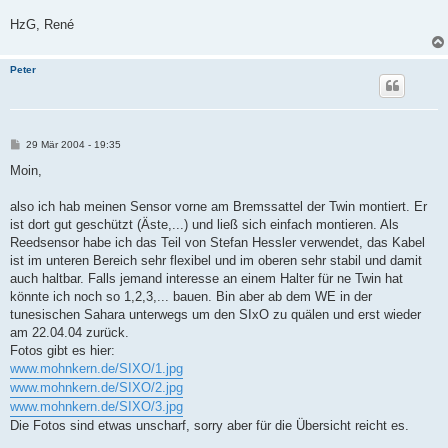
HzG, René
Peter
B
29 Mär 2004 - 19:35
e
i
Moin,
t
r
a
also ich hab meinen Sensor vorne am Bremssattel der Twin montiert. Er
g
ist dort gut geschützt (Äste,...) und ließ sich einfach montieren. Als
Reedsensor habe ich das Teil von Stefan Hessler verwendet, das Kabel
ist im unteren Bereich sehr flexibel und im oberen sehr stabil und damit
auch haltbar. Falls jemand interesse an einem Halter für ne Twin hat
könnte ich noch so 1,2,3,... bauen. Bin aber ab dem WE in der
tunesischen Sahara unterwegs um den SIxO zu quälen und erst wieder
am 22.04.04 zurück.
Fotos gibt es hier:
www.mohnkern.de/SIXO/1.jpg
www.mohnkern.de/SIXO/2.jpg
www.mohnkern.de/SIXO/3.jpg
Die Fotos sind etwas unscharf, sorry aber für die Übersicht reicht es.