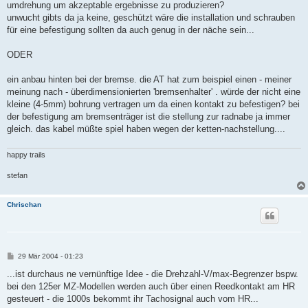
umdrehung um akzeptable ergebnisse zu produzieren?
unwucht gibts da ja keine, geschützt wäre die installation und schrauben
für eine befestigung sollten da auch genug in der näche sein...
ODER
ein anbau hinten bei der bremse. die AT hat zum beispiel einen - meiner
meinung nach - überdimensionierten 'bremsenhalter' . würde der nicht eine
kleine (4-5mm) bohrung vertragen um da einen kontakt zu befestigen? bei
der befestigung am bremsenträger ist die stellung zur radnabe ja immer
gleich. das kabel müßte spiel haben wegen der ketten-nachstellung....
happy trails
stefan
Chrischan
B
29 Mär 2004 - 01:23
e
i
...ist durchaus ne vernünftige Idee - die Drehzahl-V/max-Begrenzer bspw.
t
bei den 125er MZ-Modellen werden auch über einen Reedkontakt am HR
r
a
gesteuert - die 1000s bekommt ihr Tachosignal auch vom HR...
g