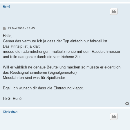
René
B
13 Mai 2004 - 13:45
e
i
Hallo,
t
Genau das vermute ich ja dass der Typ einfach nur fahrgeil ist.
r
a
Das Prinzip ist ja klar:
g
messe die radumdrehungen, multiplizire sie mit dem Raddurchmesser
und teile das ganze durch die verstrichene Zeit.
Will er wirklich ne genaue Beurteilung machen so müsste er eigentlich
das Reedsignal simulieren (Signalgenerator)
Messfahrten sind was für Spielkinder.
Egal, ich wünsch dir dass die Eintragung klappt.
HzG, René
Chrischan