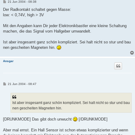
B
21 Jun 2004 - 08:38
e
i
Der Radkontakt schaltet gegen Masse:
t
low: < 0,74V, high > 3V
r
a
g
Mit den Angaben kann Dir jeder Elektronikbastler eine kleine Schaltung
machen, die das Signal vom Hallgeber umwandelt.
Ist aber insgesamt ganz schön kompliziert. Sei halt nicht so stur und bau
nen gescheiten Magneten hin.
Ansgar
B
21 Jun 2004 - 08:47
e
i
t
r
a
Ist aber insgesamt ganz schön kompliziert. Sei halt nicht so stur und bau
g
nen gescheiten Magneten hin.
[DRUNKMODE] Das gibt doch unwucht
[/DRUNKMODE]
Aber mal ernst. Ein Hall Sensor ist schon etwas komplizierter und wenn