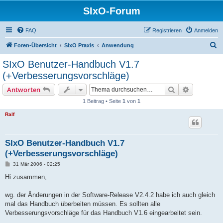
SIxO-Forum
FAQ
Registrieren
Anmelden
S
Foren-Übersicht
SIxO Praxis
Anwendung
u
SIxO Benutzer-Handbuch V1.7
c
(+Verbesserungsvorschläge)
h
Suche
Erweiterte
Antworten
e
1 Beitrag • Seite
1
von
1
Ralf
SIxO Benutzer-Handbuch V1.7
(+Verbesserungsvorschläge)
B
31 Mär 2006 - 02:25
e
i
Hi zusammen,
t
r
a
wg. der Änderungen in der Software-Release V2.4.2 habe ich auch gleich
g
mal das Handbuch überbeiten müssen. Es sollten alle
Verbesserungsvorschläge für das Handbuch V1.6 eingearbeitet sein.