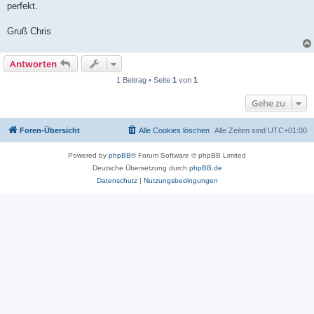
perfekt.
Gruß Chris
Antworten
1 Beitrag • Seite
1
von
1
Gehe zu
Foren-Übersicht
Alle Cookies löschen
Alle Zeiten sind
UTC+01:00
Powered by
phpBB
® Forum Software © phpBB Limited
Deutsche Übersetzung durch
phpBB.de
Datenschutz
|
Nutzungsbedingungen