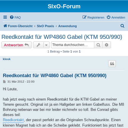
SIxO-Forum
FAQ
Registrieren
Anmelden
S
Foren-Übersicht
SIxO Praxis
Anwendung
u
Reedkontakt für WP4860 Gabel (KTM 950/990)
c
Suche
Erweiterte
Antworten
h
1 Beitrag • Seite
1
von
1
e
klesk
Reedkontakt für WP4860 Gabel (KTM 950/990)
B
31 Mär 2012 - 22:00
e
i
Hi Leute,
t
r
a
hab jetzt ewig nach einem Reedkontakt für die KTM Gabel an meiner
g
Tenere gesucht. Original ist ja ein Hallgeber am linken Gabelfuss. Die M8
Bohrung nebenan war bei mir leider nichmehr so toll. Bei Conrad gibts
dieses teil:
Reedkontakt
, der passt perfekt an die Originalen Schraubpunkte. Einen
kleinen Magnet hab ich an die Scheibe geklebt. Funktioniert bis jetzt fast