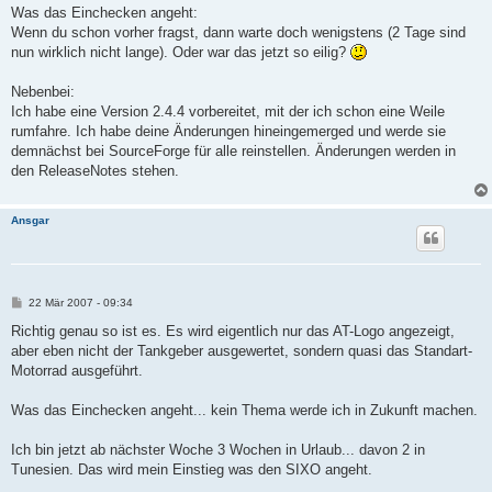
Was das Einchecken angeht:
Wenn du schon vorher fragst, dann warte doch wenigstens (2 Tage sind
nun wirklich nicht lange). Oder war das jetzt so eilig?
Nebenbei:
Ich habe eine Version 2.4.4 vorbereitet, mit der ich schon eine Weile
rumfahre. Ich habe deine Änderungen hineingemerged und werde sie
demnächst bei SourceForge für alle reinstellen. Änderungen werden in
den ReleaseNotes stehen.
Ansgar
B
22 Mär 2007 - 09:34
e
i
Richtig genau so ist es. Es wird eigentlich nur das AT-Logo angezeigt,
t
aber eben nicht der Tankgeber ausgewertet, sondern quasi das Standart-
r
a
Motorrad ausgeführt.
g
Was das Einchecken angeht... kein Thema werde ich in Zukunft machen.
Ich bin jetzt ab nächster Woche 3 Wochen in Urlaub... davon 2 in
Tunesien. Das wird mein Einstieg was den SIXO angeht.