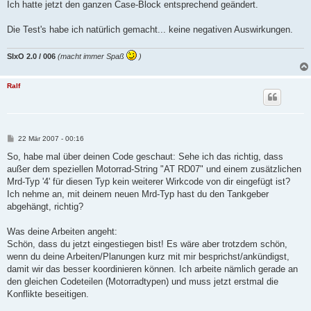
Ich hatte jetzt den ganzen Case-Block entsprechend geändert.
Die Test's habe ich natürlich gemacht... keine negativen Auswirkungen.
SIxO 2.0 / 006
(macht immer Spaß
)
Ralf
B
22 Mär 2007 - 00:16
e
i
So, habe mal über deinen Code geschaut: Sehe ich das richtig, dass
t
außer dem speziellen Motorrad-String "AT RD07" und einem zusätzlichen
r
a
Mrd-Typ '4' für diesen Typ kein weiterer Wirkcode von dir eingefügt ist?
g
Ich nehme an, mit deinem neuen Mrd-Typ hast du den Tankgeber
abgehängt, richtig?
Was deine Arbeiten angeht:
Schön, dass du jetzt eingestiegen bist! Es wäre aber trotzdem schön,
wenn du deine Arbeiten/Planungen kurz mit mir besprichst/ankündigst,
damit wir das besser koordinieren können. Ich arbeite nämlich gerade an
den gleichen Codeteilen (Motorradtypen) und muss jetzt erstmal die
Konflikte beseitigen.