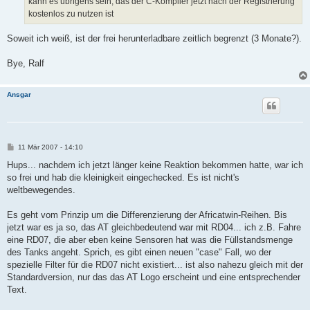
kann es übrigens sein, das der C-Kompiler jetzt nach der Registrierung
kostenlos zu nutzen ist
Soweit ich weiß, ist der frei herunterladbare zeitlich begrenzt (3 Monate?).
Bye, Ralf
Ansgar
B
11 Mär 2007 - 14:10
e
i
Hups... nachdem ich jetzt länger keine Reaktion bekommen hatte, war ich
t
so frei und hab die kleinigkeit eingechecked. Es ist nicht's
r
a
weltbewegendes.
g
Es geht vom Prinzip um die Differenzierung der Africatwin-Reihen. Bis
jetzt war es ja so, das AT gleichbedeutend war mit RD04... ich z.B. Fahre
eine RD07, die aber eben keine Sensoren hat was die Füllstandsmenge
des Tanks angeht. Sprich, es gibt einen neuen "case" Fall, wo der
spezielle Filter für die RD07 nicht existiert... ist also nahezu gleich mit der
Standardversion, nur das das AT Logo erscheint und eine entsprechender
Text.