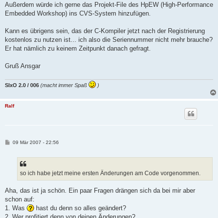
Außerdem würde ich gerne das Projekt-File des HpEW (High-Performance
Embedded Workshop) ins CVS-System hinzufügen.
Kann es übrigens sein, das der C-Kompiler jetzt nach der Registrierung
kostenlos zu nutzen ist... ich also die Seriennummer nicht mehr brauche?
Er hat nämlich zu keinem Zeitpunkt danach gefragt.
Gruß Ansgar
SIxO 2.0 / 006
(macht immer Spaß
)
Ralf
B
09 Mär 2007 - 22:56
e
i
t
r
a
so ich habe jetzt meine ersten Änderungen am Code vorgenommen.
g
Aha, das ist ja schön. Ein paar Fragen drängen sich da bei mir aber
schon auf:
1. Was
hast du denn so alles geändert?
2. Wer profitiert denn von deinen Änderungen?