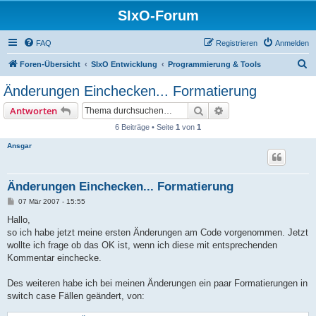
SIxO-Forum
FAQ
Registrieren
Anmelden
S
Foren-Übersicht
SIxO Entwicklung
Programmierung & Tools
u
Änderungen Einchecken... Formatierung
c
Suche
Erweiterte Suche
Antworten
h
6 Beiträge • Seite
1
von
1
e
Ansgar
Änderungen Einchecken... Formatierung
B
07 Mär 2007 - 15:55
e
i
Hallo,
t
so ich habe jetzt meine ersten Änderungen am Code vorgenommen. Jetzt
r
a
wollte ich frage ob das OK ist, wenn ich diese mit entsprechenden
g
Kommentar einchecke.
Des weiteren habe ich bei meinen Änderungen ein paar Formatierungen in
switch case Fällen geändert, von: