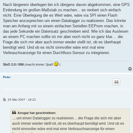
Nach längerem überlegen bin ich übrigens davon abgekommen, eine GPS
Einbindung im großen Maßstab zu machen... es rentiert sich einfach
nicht. Eine Überlegung die es Wert wäre, wäre via SPI einen Flash
Speicher anzusprechen um einen Datalogger zu realisieren. Das könnte
man am Anfang mit so einem einfachen Seriellen EEProm machen, in
das jede Sekunde ein Datensatz geschrieben wird. Wie ich das Auslesen
an einem PC machen sollte ist mir aber noch nicht so ganz klar.... die
Frage die sich mir aber auch immer wieder stellt ist, ob es überhaupt
benötigt wird. Und ob es nicht sinnvoller wäre erst mal eine
Verbrauchsanzeige für einen Durchfluss-Sensor zu integrieren.
SIxO 2.0 / 006
(macht immer Spaß
)
Peter
B
25 Mär 2007 - 18:22
e
i
t
Ansgar hat geschrieben:
r
a
.....um einen Datalogger zu realisieren.... die Frage die sich mir aber
g
auch immer wieder stellt ist, ob es überhaupt benötigt wird. Und ob es
nicht sinnvoller wäre erst mal eine Verbrauchsanzeige für einen