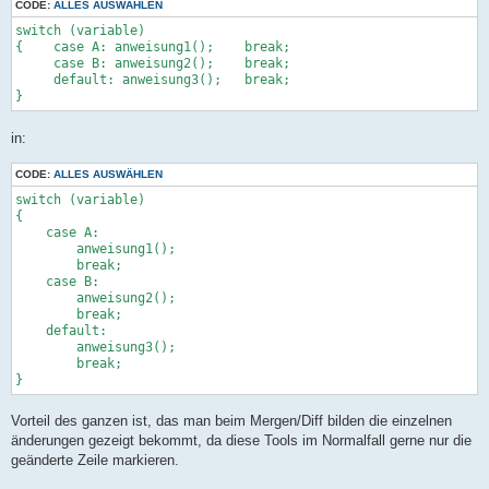
CODE:
ALLES AUSWÄHLEN
switch (variable)

{    case A: anweisung1();    break;

     case B: anweisung2();    break;

     default: anweisung3();   break;

}
in:
CODE:
ALLES AUSWÄHLEN
switch (variable)

{

    case A:

        anweisung1();

        break;

    case B:

        anweisung2();

        break;

    default:

        anweisung3();

        break;

}
Vorteil des ganzen ist, das man beim Mergen/Diff bilden die einzelnen
änderungen gezeigt bekommt, da diese Tools im Normalfall gerne nur die
geänderte Zeile markieren.