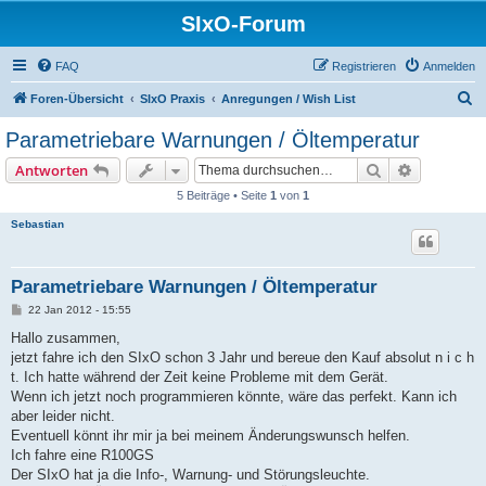
SIxO-Forum
FAQ
Registrieren
Anmelden
S
Foren-Übersicht
SIxO Praxis
Anregungen / Wish List
u
Parametriebare Warnungen / Öltemperatur
c
Suche
Erweiterte
Antworten
h
5 Beiträge • Seite
1
von
1
e
Sebastian
Parametriebare Warnungen / Öltemperatur
B
22 Jan 2012 - 15:55
e
i
Hallo zusammen,
t
jetzt fahre ich den SIxO schon 3 Jahr und bereue den Kauf absolut n i c h
r
a
t. Ich hatte während der Zeit keine Probleme mit dem Gerät.
g
Wenn ich jetzt noch programmieren könnte, wäre das perfekt. Kann ich
aber leider nicht.
Eventuell könnt ihr mir ja bei meinem Änderungswunsch helfen.
Ich fahre eine R100GS
Der SIxO hat ja die Info-, Warnung- und Störungsleuchte.