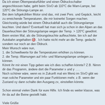
Da ich einen Öltemperaturfühler und einen Öldruckschalter
angeschlossen habe, geht beim SIxO ab 110°C die Warn-Lampe, bei
120°C die Störungs-Lampe an.
Bei dem luftgekühlten Motor sind das, mit zwei Pers. und Gepäck, leicht
zu erreichende Temperaturen, die mir keinerlei Sorgen machen.
Gleichzeitig würde bei einem Öldruckabfall auch die Störungslampe
leuchten. Und dann? Eventuell hat man sich ja schon in den Alpen an das
Dauerleuchten der Störungslampe wegen der Temp. > 120°C gewöhnt.
Beim ersten Mal, als die Störungsleuchte aufleuchtete, bin ich auf der
Autobahn angehalten
. Ich hatte nicht mehr an die Temp. gedacht
sondern nur noch an den Öldruck.
Mein Wunsch wäre nun,
1. die Schwellwerte für die Temperaturen erhöhen zu können.
2. die Temp.-Warnungen auf Info- und Warnungslampe umlegen zu
können.
Könnt ihr mir einen Tipp geben wie ich dies schaffen könnte? Z.B. Nimm
dir das Programm, ändere dort die Parameter x und y …..
Noch schöner wäre, wenn es in Zukunft mal ein Menü im SIxO gibt wo
man solche Parameter und ein paar Funktionen mehr, z.B. wenn der
Zustand xy dann schalte den Ausgang zx, einstellen könnte.
Schon einmal vielen Dank für eure Hilfe. Ich finde es weiter klasse, was
ihr da auf die Beine gestellt habt.
Viele Grüße