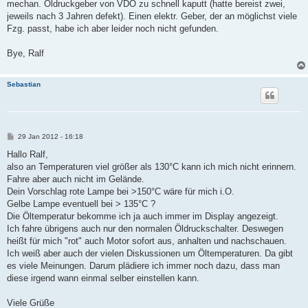
mechan. Öldruckgeber von VDO zu schnell kaputt (hatte bereist zwei,
jeweils nach 3 Jahren defekt). Einen elektr. Geber, der an möglichst viele
Fzg. passt, habe ich aber leider noch nicht gefunden.
Bye, Ralf
Sebastian
B
29 Jan 2012 - 16:18
e
i
Hallo Ralf,
t
also an Temperaturen viel größer als 130°C kann ich mich nicht erinnern.
r
a
Fahre aber auch nicht im Gelände.
g
Dein Vorschlag rote Lampe bei >150°C wäre für mich i.O.
Gelbe Lampe eventuell bei > 135°C ?
Die Öltemperatur bekomme ich ja auch immer im Display angezeigt.
Ich fahre übrigens auch nur den normalen Öldruckschalter. Deswegen
heißt für mich "rot" auch Motor sofort aus, anhalten und nachschauen.
Ich weiß aber auch der vielen Diskussionen um Öltemperaturen. Da gibt
es viele Meinungen. Darum plädiere ich immer noch dazu, dass man
diese irgend wann einmal selber einstellen kann.
Viele Grüße