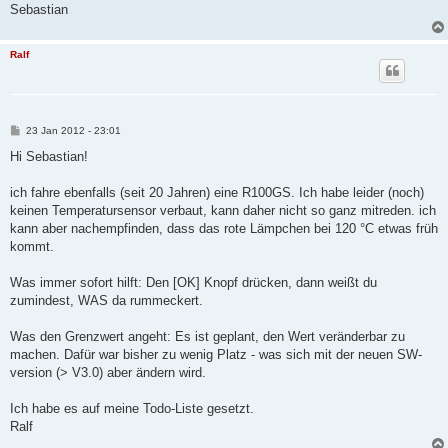
Sebastian
Ralf
B
23 Jan 2012 - 23:01
e
i
Hi Sebastian!
t
r
a
ich fahre ebenfalls (seit 20 Jahren) eine R100GS. Ich habe leider (noch)
g
keinen Temperatursensor verbaut, kann daher nicht so ganz mitreden. ich
kann aber nachempfinden, dass das rote Lämpchen bei 120 °C etwas früh
kommt.
Was immer sofort hilft: Den [OK] Knopf drücken, dann weißt du
zumindest, WAS da rummeckert.
Was den Grenzwert angeht: Es ist geplant, den Wert veränderbar zu
machen. Dafür war bisher zu wenig Platz - was sich mit der neuen SW-
version (> V3.0) aber ändern wird.
Ich habe es auf meine Todo-Liste gesetzt.
Ralf