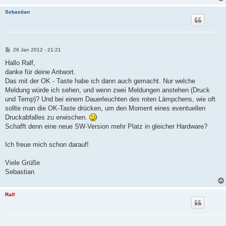
Sebastian
B
26 Jan 2012 - 21:21
e
i
Hallo Ralf,
t
danke für deine Antwort.
r
a
Das mit der OK - Taste habe ich dann auch gemacht. Nur welche
g
Meldung würde ich sehen, und wenn zwei Meldungen anstehen (Druck
und Temp)? Und bei einem Dauerleuchten des roten Lämpchens, wie oft
sollte man die OK-Taste drücken, um den Moment eines eventuellen
Druckabfalles zu erwischen.
Schafft denn eine neue SW-Version mehr Platz in gleicher Hardware?
Ich freue mich schon darauf!
Viele Grüße
Sebastian
Ralf