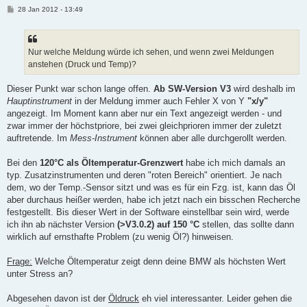
B
28 Jan 2012 - 13:49
e
i
t
r
a
Nur welche Meldung würde ich sehen, und wenn zwei Meldungen
g
anstehen (Druck und Temp)?
Dieser Punkt war schon lange offen.
Ab SW-Version V3
wird deshalb im
Hauptinstrument
in der Meldung immer auch Fehler X von Y
"x/y"
angezeigt. Im Moment kann aber nur ein Text angezeigt werden - und
zwar immer der höchstpriore, bei zwei gleichprioren immer der zuletzt
auftretende. Im
Mess-Instrument
können aber alle durchgerollt werden.
Bei den
120°C als Öltemperatur-Grenzwert
habe ich mich damals an
typ. Zusatzinstrumenten und deren "roten Bereich" orientiert. Je nach
dem, wo der Temp.-Sensor sitzt und was es für ein Fzg. ist, kann das Öl
aber durchaus heißer werden, habe ich jetzt nach ein bisschen Recherche
festgestellt. Bis dieser Wert in der Software einstellbar sein wird, werde
ich ihn ab nächster Version
(>V3.0.2) auf 150 °C
stellen, das sollte dann
wirklich auf ernsthafte Problem (zu wenig Öl?) hinweisen.
Frage:
Welche Öltemperatur zeigt denn deine BMW als höchsten Wert
unter Stress an?
Abgesehen davon ist der
Öldruck
eh viel interessanter. Leider gehen die