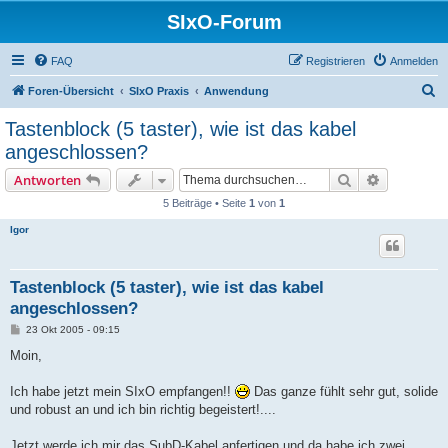
SIxO-Forum
FAQ
Registrieren
Anmelden
S
Foren-Übersicht
SIxO Praxis
Anwendung
u
Tastenblock (5 taster), wie ist das kabel
c
angeschlossen?
h
Suche
Erweiterte
Antworten
e
5 Beiträge • Seite
1
von
1
Igor
Tastenblock (5 taster), wie ist das kabel
angeschlossen?
B
23 Okt 2005 - 09:15
e
i
Moin,
t
r
a
Ich habe jetzt mein SIxO empfangen!!
Das ganze fühlt sehr gut, solide
g
und robust an und ich bin richtig begeistert!....
Jetzt werde ich mir das SubD-Kabel anfertigen und da habe ich zwei