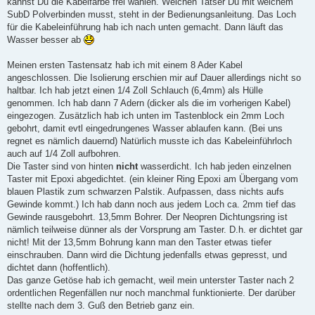
kannst Du die Kabelfarbe frei wählen. Welchen Tatser Du mit welchem
SubD Polverbinden musst, steht in der Bedienungsanleitung. Das Loch
für die Kabeleinführung hab ich nach unten gemacht. Dann läuft das
Wasser besser ab
Meinen ersten Tastensatz hab ich mit einem 8 Ader Kabel
angeschlossen. Die Isolierung erschien mir auf Dauer allerdings nicht so
haltbar. Ich hab jetzt einen 1/4 Zoll Schlauch (6,4mm) als Hülle
genommen. Ich hab dann 7 Adern (dicker als die im vorherigen Kabel)
eingezogen. Zusätzlich hab ich unten im Tastenblock ein 2mm Loch
gebohrt, damit evtl eingedrungenes Wasser ablaufen kann. (Bei uns
regnet es nämlich dauernd) Natürlich musste ich das Kabeleinführloch
auch auf 1/4 Zoll aufbohren.
Die Taster sind von hinten
nicht
wasserdicht. Ich hab jeden einzelnen
Taster mit Epoxi abgedichtet. (ein kleiner Ring Epoxi am Übergang vom
blauen Plastik zum schwarzen Palstik. Aufpassen, dass nichts aufs
Gewinde kommt.) Ich hab dann noch aus jedem Loch ca. 2mm tief das
Gewinde rausgebohrt. 13,5mm Bohrer. Der Neopren Dichtungsring ist
nämlich teilweise dünner als der Vorsprung am Taster. D.h. er dichtet gar
nicht! Mit der 13,5mm Bohrung kann man den Taster etwas tiefer
einschrauben. Dann wird die Dichtung jedenfalls etwas gepresst, und
dichtet dann (hoffentlich).
Das ganze Getöse hab ich gemacht, weil mein unterster Taster nach 2
ordentlichen Regenfällen nur noch manchmal funktionierte. Der darüber
stellte nach dem 3. Guß den Betrieb ganz ein.