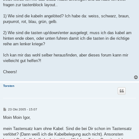
fragen zur tastenblock layout..
1) Wie sind die kabeln angelöted? Ich habe da: weiss, schwarz, braun,
purpurrot, rot, blau, grün, gelb.
2) Wie sind die tasten up/down/enter ausgelegt; muss ich das kabel am
hinten ende oben, oder unten fuhren damit ich die tasten in die richtige
reihe am lenker kriege?
Ich kan mir das wohl selber herausfinden, aber dieses forum kann mir
vielleicht gut helfen?!
Cheers!
Torsten
B
23 Okt 2005 - 15:07
e
i
Moin Moin Igor,
t
r
a
mein Tastensatz kam ohne Kabel. Sind die bei Dir schon im Tastensatz
g
verlötet? (Dann weiß ich die Kabelbelegung auch nicht). Ansonsten