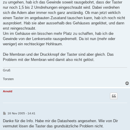
zu umgehen, hab ich das Gewinde soweit rausgebohrt, dass der Taster
nur noch 1,5 bis 2 Umdrehungen eingeschraubt wird. Dabei verdrehen
sich die Adern aber immer noch ganz anständig. Ob man jetzt wirklich
einen Taster im angebauten Zusatand tauschen kann, hab ich noch nicht
ausprobiert. Hab sie aber ausserhalb des Gehäuses angelötet, und dann
erst reingeschraubt.
Um im Gehäuse ein bisschen mehr Platz zu schaffen, hab ich die
Gewinde von der Lenkerseite rausgedremelt. Da ist nun (mehr oder
weniger) ein rechteckiger Hohlraum.
Die Membran und der Druckknopf der Taster sind aber gleich. Das
Problem mit der Membran wird damit also nicht gelöst.
Gruß
Torsten
Arnold
B
16 Nov 2005 - 14:41
e
i
Danke für die Info. Habe mir die Datasheets angesehen. Wie von Dir
t
vermutet lösen die Taster das grundsätzliche Problem nicht.
r