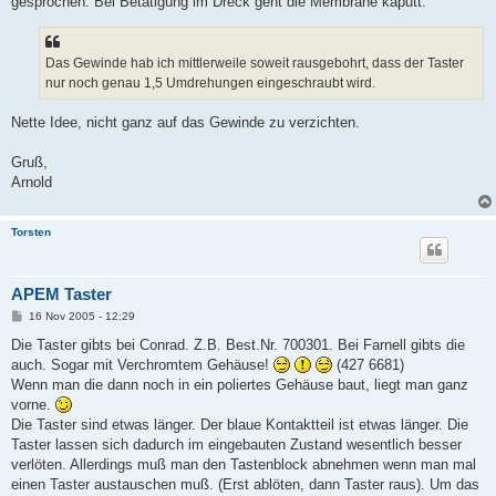
gesprochen. Bei Betätigung im Dreck geht die Membrane kaputt.
Das Gewinde hab ich mittlerweile soweit rausgebohrt, dass der Taster
nur noch genau 1,5 Umdrehungen eingeschraubt wird.
Nette Idee, nicht ganz auf das Gewinde zu verzichten.
Gruß,
Arnold
Torsten
APEM Taster
B
16 Nov 2005 - 12:29
e
i
Die Taster gibts bei Conrad. Z.B. Best.Nr. 700301. Bei Farnell gibts die
t
auch. Sogar mit Verchromtem Gehäuse!
(427 6681)
r
a
Wenn man die dann noch in ein poliertes Gehäuse baut, liegt man ganz
g
vorne.
Die Taster sind etwas länger. Der blaue Kontaktteil ist etwas länger. Die
Taster lassen sich dadurch im eingebauten Zustand wesentlich besser
verlöten. Allerdings muß man den Tastenblock abnehmen wenn man mal
einen Taster austauschen muß. (Erst ablöten, dann Taster raus). Um das