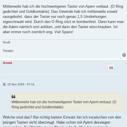
Mittlerweile hab ich die hochwertigeren Taster von Apem verbaut. (O Ring
gedichtet und Goldkontakte). Das Gewinde hab ich mittlerweile soweit
rausgebohrt, dass der Taster nur noch genau 1,5 Umdrehungen
eigeschraubt wird. Durch den O Ring sitzt er bombenfest. Dann kann man
die Adern nämlich erst anlöten, und dann den Taster einschrauben. Ist
aber immer noch ziemlich eng. Viel Spass!
Gruß
Torsten
Arnold
B
15 Nov 2005 - 07:14
e
i
t
r
a
Mittlerweile hab ich die hochwertigeren Taster von Apem verbaut. (O
g
Ring gedichtet und Goldkontakte).
Welche sind das? Bei richtig hartem Einsatz bin ich inzwischen von den
jetzigen Tasten nicht überzeugt. Habe schon mit Apem deswegen