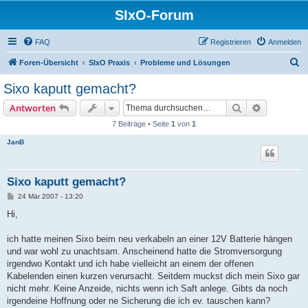
SIxO-Forum
FAQ
Registrieren
Anmelden
S
Foren-Übersicht
SIxO Praxis
Probleme und Lösungen
u
Sixo kaputt gemacht?
c
Suche
Erweiterte
Antworten
h
7 Beiträge • Seite
1
von
1
e
JanB
Sixo kaputt gemacht?
B
24 Mär 2007 - 13:20
e
i
Hi,
t
r
a
ich hatte meinen Sixo beim neu verkabeln an einer 12V Batterie hängen
g
und war wohl zu unachtsam. Anscheinend hatte die Stromversorgung
irgendwo Kontakt und ich habe vielleicht an einem der offenen
Kabelenden einen kurzen verursacht. Seitdem muckst dich mein Sixo gar
nicht mehr. Keine Anzeide, nichts wenn ich Saft anlege. Gibts da noch
irgendeine Hoffnung oder ne Sicherung die ich ev. tauschen kann?