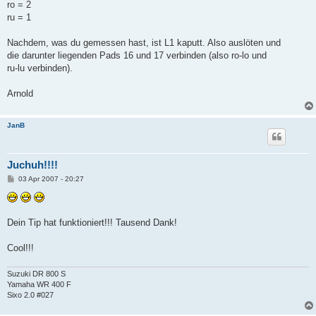
a
ro = 2
g
ru = 1
Nachdem, was du gemessen hast, ist L1 kaputt. Also auslöten und
die darunter liegenden Pads 16 und 17 verbinden (also ro-lo und
ru-lu verbinden).
Arnold
JanB
Juchuh!!!!
B
03 Apr 2007 - 20:27
e
i
t
r
a
Dein Tip hat funktioniert!!! Tausend Dank!
g
Cool!!!
Suzuki DR 800 S
Yamaha WR 400 F
Sixo 2.0 #027