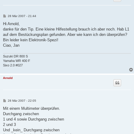
B
28 Mär 2007 - 21:44
e
i
Hi Arnold,
t
danke für den Tip. Eine kleine Hilfestellung brauch ich aber noch. Hab L1
r
a
auf dem Bestückungsplan gefunden. Aber wie kann ich den überprüfen?
g
Bin leider kein Elektronik-Spezi!
Ciao, Jan
Suzuki DR 800 S
Yamaha WR 400 F
Sixo 2.0 #027
Arnold
B
28 Mär 2007 - 22:05
e
i
Mit einem Multimeter überprüfen.
t
Durchgang zwischen
r
a
1 und 4 sowie Durchgang zwischen
g
2 und 3
Und _kein_ Durchgang zwischen