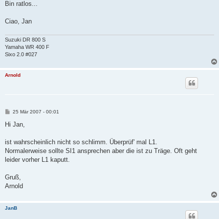
Bin ratlos...
Ciao, Jan
Suzuki DR 800 S
Yamaha WR 400 F
Sixo 2.0 #027
Arnold
B
25 Mär 2007 - 00:01
e
i
Hi Jan,
t
r
a
ist wahrscheinlich nicht so schlimm. Überprüf' mal L1.
g
Normalerweise sollte SI1 ansprechen aber die ist zu Träge. Oft geht
leider vorher L1 kaputt.
Gruß,
Arnold
JanB