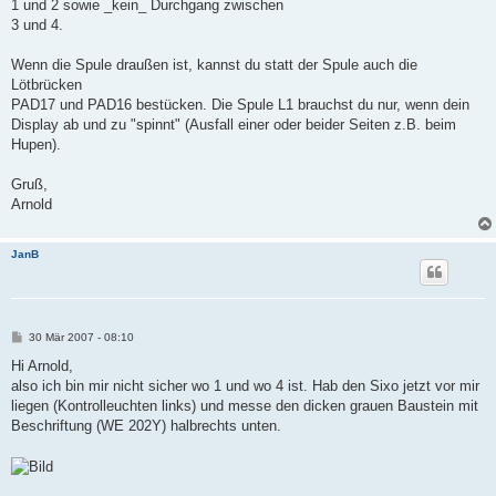
1 und 2 sowie _kein_ Durchgang zwischen
3 und 4.
Wenn die Spule draußen ist, kannst du statt der Spule auch die
Lötbrücken
PAD17 und PAD16 bestücken. Die Spule L1 brauchst du nur, wenn dein
Display ab und zu "spinnt" (Ausfall einer oder beider Seiten z.B. beim
Hupen).
Gruß,
Arnold
JanB
B
30 Mär 2007 - 08:10
e
i
Hi Arnold,
t
also ich bin mir nicht sicher wo 1 und wo 4 ist. Hab den Sixo jetzt vor mir
r
a
liegen (Kontrolleuchten links) und messe den dicken grauen Baustein mit
g
Beschriftung (WE 202Y) halbrechts unten.