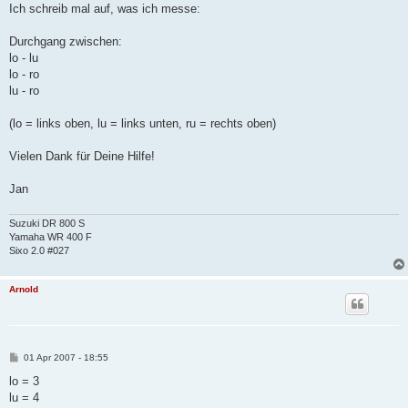
Ich schreib mal auf, was ich messe:
Durchgang zwischen:
lo - lu
lo - ro
lu - ro
(lo = links oben, lu = links unten, ru = rechts oben)
Vielen Dank für Deine Hilfe!
Jan
Suzuki DR 800 S
Yamaha WR 400 F
Sixo 2.0 #027
Arnold
B
01 Apr 2007 - 18:55
e
i
lo = 3
t
lu = 4
r