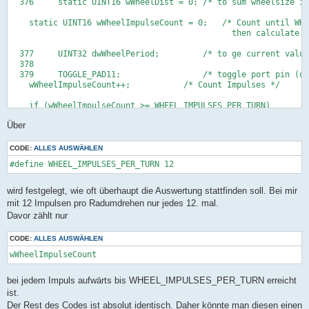
  376     static UINT16 wWheelDist = 0; /* to sum wheelsize in
    static UINT16 wWheelImpulseCount = 0;   /* Count until WHE
                                              then calculate w
  377     UINT32 dwWheelPeriod;         /* to ge current value
  378 

  379     TOGGLE_PAD11;                 /* toggle port pin (de
    wWheelImpulseCount++;           /* Count Impulses */

    if (wWheelImpulseCount >= WHEEL_IMPULSES_PER_TURN)       /
    {

Über
    wWheelImpulseCount = 0;         /* Reset Impulse-Counter *
  380 

  381     /* wheel speed stuff ------------------- */

CODE:
ALLES AUSWÄHLEN
  382     fWheelCnt   = FALSE;                        /* stop 
  383     dwWheelPeriod = WHEEL_MAXVALUE - wWheelCnt; /* save 
  384 

  385     /* Tachovoreilung */

wird festgelegt, wie oft überhaupt die Auswertung stattfinden soll. Bei mir
  386     /* Do not touch these values. These tiny magic bits 
mit 12 Impulsen pro Radumdrehen nur jedes 12. mal.
  387     /* evaluated during a night shift. Some beers may ha
Davor zählt nur
  388     /* (Note that there is also a +1 km/h in maindev.c) 
  389     if( dwWheelPeriod > 200 )

CODE:
ALLES AUSWÄHLEN
  390        dwWheelPeriod -= 6; /* for speeds of about < 190 
  391     else

  392        dwWheelPeriod -= 7;

  393 

bei jedem Impuls aufwärts bis WHEEL_IMPULSES_PER_TURN erreicht
  394     wWheelCnt   = WHEEL_MAXVALUE;               /* reloa
  395     fWheelCnt   = TRUE;                         /* resta
ist.
  396 

Der Rest des Codes ist absolut identisch. Daher könnte man diesen einen