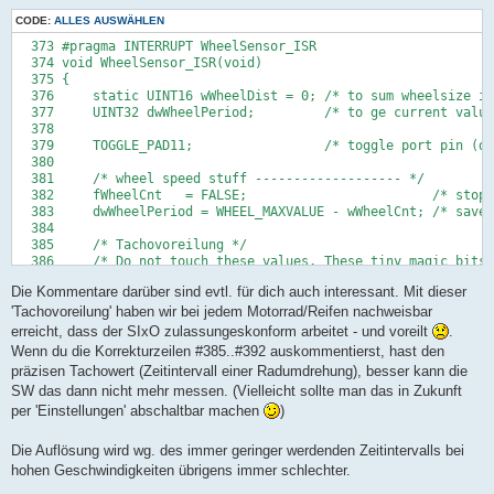
CODE:
ALLES AUSWÄHLEN
  373 #pragma INTERRUPT WheelSensor_ISR

  374 void WheelSensor_ISR(void)

  375 {

  376     static UINT16 wWheelDist = 0; /* to sum wheelsize in
  377     UINT32 dwWheelPeriod;         /* to ge current value
  378 

  379     TOGGLE_PAD11;                 /* toggle port pin (de
  380 

  381     /* wheel speed stuff ------------------- */

  382     fWheelCnt   = FALSE;                        /* stop 
  383     dwWheelPeriod = WHEEL_MAXVALUE - wWheelCnt; /* save 
  384 

  385     /* Tachovoreilung */

  386     /* Do not touch these values. These tiny magic bits 
  387     /* evaluated during a night shift. Some beers may ha
Die Kommentare darüber sind evtl. für dich auch interessant. Mit dieser
  388     /* (Note that there is also a +1 km/h in maindev.c) 
  389     if( dwWheelPeriod > 200 )

'Tachovoreilung' haben wir bei jedem Motorrad/Reifen nachweisbar
  390        dwWheelPeriod -= 6; /* for speeds of about < 190 
erreicht, dass der SIxO zulassungeskonform arbeitet - und voreilt
.
  391     else

Wenn du die Korrekturzeilen #385..#392 auskommentierst, hast den
  392        dwWheelPeriod -= 7;

präzisen Tachowert (Zeitintervall einer Radumdrehung), besser kann die
  393 

SW das dann nicht mehr messen. (Vielleicht sollte man das in Zukunft
  394     wWheelCnt   = WHEEL_MAXVALUE;               /* reloa
  395     fWheelCnt   = TRUE;                         /* resta
per 'Einstellungen' abschaltbar machen
)
  396 

  397     /* save most actual wheel period */

Die Auflösung wird wg. des immer geringer werdenden Zeitintervalls bei
  398     wWheelPeriodLast = (UINT16)dwWheelPeriod;   /* save 
hohen Geschwindigkeiten übrigens immer schlechter.
  399 

  400     /* calculated filtered wheel period (scaled)*/
