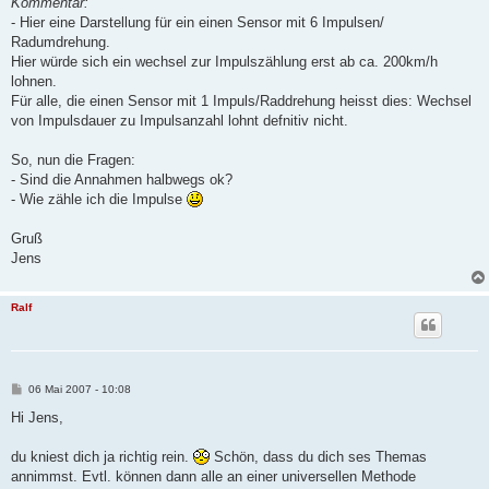
Kommentar:
- Hier eine Darstellung für ein einen Sensor mit 6 Impulsen/
Radumdrehung.
Hier würde sich ein wechsel zur Impulszählung erst ab ca. 200km/h
lohnen.
Für alle, die einen Sensor mit 1 Impuls/Raddrehung heisst dies: Wechsel
von Impulsdauer zu Impulsanzahl lohnt defnitiv nicht.
So, nun die Fragen:
- Sind die Annahmen halbwegs ok?
- Wie zähle ich die Impulse
Gruß
Jens
Ralf
B
06 Mai 2007 - 10:08
e
i
Hi Jens,
t
r
a
du kniest dich ja richtig rein.
Schön, dass du dich ses Themas
g
annimmst. Evtl. können dann alle an einer universellen Methode