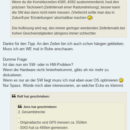
Wenn du die Korrekturzeilen #385..#392 auskommentierst, hast den
präzisen Tachowert (Zeitintervall einer Radumdrehung), besser kann
die SW das dann nicht mehr messen. (Vielleicht sollte man das in
Zukunft per 'Einstellungen' abschaltbar machen
)
Die Auflösung wird wg. des immer geringer werdenden Zeitintervalls bei
hohen Geschwindigkeiten übrigens immer schlechter.
Danke für den Tipp. An den Zeilen bin ich auch schon hängen geblieben.
Muss ich am WE mal in Ruhe anschauen.
Dumme Frage:
Ist das nun ein SW- oder in HW-Problem?
Wenn die Hardware nicht hinterherkommt, gibts eh nix mehr zu
diskutieren.
Wenn es nur an der SW liegt muss ich mal eben euer OS optimieren
Nur Spass. Würde mich aber interessieren, an welcher Ecke es klemmt.
Ralf hat geschrieben:
Jens hat geschrieben:
2. Gesamtstrecke
...
- Originaltacho und GPS messen ca. 550km
- SIXO hat ca 495km gemessen.