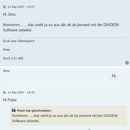
B
14 Mai 2007 - 15:07
e
i
Hi Jens,
t
r
a
hhmmmm.......das sieht ja so aus als ob da jemand mit der DIADEM-
g
Software arbeitet.
Gruß aus Oberbayern
Peter
SIxO 2.0 / 005
Jens
B
14 Mai 2007 - 18:05
e
i
Hi Peter,
t
r
a
Peter hat geschrieben:
g
hhmmmm.......das sieht ja so aus als ob da jemand mit der DIADEM-
Software arbeitet.