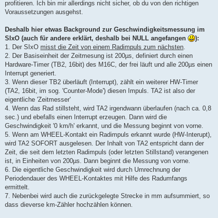
profitieren. Ich bin mir allerdings nicht sicher, ob du von den richtigen
Voraussetzungen ausgehst.
Deshalb hier etwas Background zur Geschwindigkeitsmessung im
SIxO (auch für andere erklärt, deshalb bei NULL angefangen
):
1. Der SIxO
misst die Zeit von einem Radimpuls zum nächsten
.
2. Der Basiseinheit der Zeitmesung ist 200µs, definiert durch einen
Hardware-Timer (TB2, 16bit) des M16C, der frei läuft und alle 200µs einen
Interrupt generiert.
3. Wenn dieser TB2 überläuft (Interrupt), zählt ein weiterer HW-Timer
(TA2, 16bit, im sog. 'Counter-Mode') diesen Impuls. TA2 ist also der
eigentliche 'Zeitmesser'
4. Wenn das Rad stillsteht, wird TA2 irgendwann überlaufen (nach ca. 0,8
sec.) und ebefalls einen Interrupt erzeugen. Dann wird die
Geschwindigkeit '0 km/h' erkannt, und die Messung beginnt von vorne.
5. Wenn am WHEEL-Kontakt ein Radimpuls erkannt wurde (HW-Interupt),
wird TA2 SOFORT ausgelesen. Der Inhalt von TA2 entspricht dann der
Zeit, die seit dem letzten Radimpuls (oder letzten Stillstand) verangenen
ist, in Einheiten von 200µs. Dann beginnt die Messung von vorne.
6. Die eigentliche Geschwindigkeit wird durch Umrechnung der
Periodendauer des WHEEL-Kontaktes mit Hilfe des Radumfangs
ermittelt.
7. Nebenbei wird auch die zurückgelegte Strecke in mm aufsummiert, so
dass dieverse km-Zähler hochzählen können.