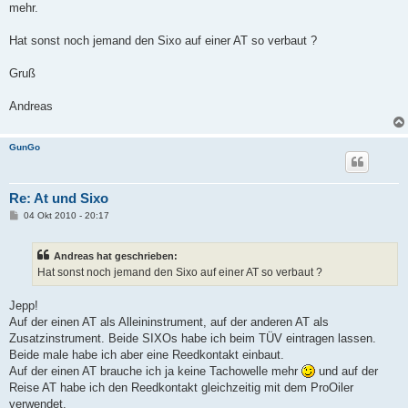
mehr.
Hat sonst noch jemand den Sixo auf einer AT so verbaut ?
Gruß
Andreas
GunGo
Re: At und Sixo
B
04 Okt 2010 - 20:17
e
i
t
Andreas hat geschrieben:
r
a
Hat sonst noch jemand den Sixo auf einer AT so verbaut ?
g
Jepp!
Auf der einen AT als Alleininstrument, auf der anderen AT als
Zusatzinstrument. Beide SIXOs habe ich beim TÜV eintragen lassen.
Beide male habe ich aber eine Reedkontakt einbaut.
Auf der einen AT brauche ich ja keine Tachowelle mehr
und auf der
Reise AT habe ich den Reedkontakt gleichzeitig mit dem ProOiler
verwendet.