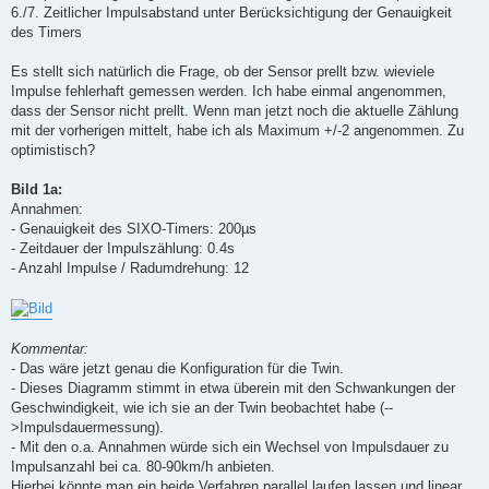
6./7. Zeitlicher Impulsabstand unter Berücksichtigung der Genauigkeit
des Timers
Es stellt sich natürlich die Frage, ob der Sensor prellt bzw. wieviele
Impulse fehlerhaft gemessen werden. Ich habe einmal angenommen,
dass der Sensor nicht prellt. Wenn man jetzt noch die aktuelle Zählung
mit der vorherigen mittelt, habe ich als Maximum +/-2 angenommen. Zu
optimistisch?
Bild 1a:
Annahmen:
- Genauigkeit des SIXO-Timers: 200µs
- Zeitdauer der Impulszählung: 0.4s
- Anzahl Impulse / Radumdrehung: 12
Kommentar:
- Das wäre jetzt genau die Konfiguration für die Twin.
- Dieses Diagramm stimmt in etwa überein mit den Schwankungen der
Geschwindigkeit, wie ich sie an der Twin beobachtet habe (--
>Impulsdauermessung).
- Mit den o.a. Annahmen würde sich ein Wechsel von Impulsdauer zu
Impulsanzahl bei ca. 80-90km/h anbieten.
Hierbei könnte man ein beide Verfahren parallel laufen lassen und linear