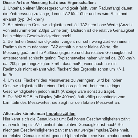
Dieser Art der Messung hat diese Eigenschaften:
1. Unterhalb einer Mindestgeschwindigkeit (abh. vom Radumfang) dauert
die Zeitmessung zu lange, Timer TA2 läuft über und es wird Stillstand
erkannt (typ. 3-4 km/h)
2. Bei niedrigen Geschwindigkeiten enthält TA2 sehr hohe Werte (Anzahl
von aufsummierten 200µs Einheiten). Dadurch ist die relative Genauigkeit
bei niedrigen Geschwindigkeiten hoch!
3. Bei hohen Geschwindigkeiten vergeht nur sehr wenig Zeit von einem
Radimpuls zum nächsten, TA2 enthält nur sehr kleine Werte, die
Messung gerät an ihre Auflösungsgrenze und die relative Genauigkeit ist
entsprechend schlecht gering. Typischerweise haben wir bei ca. 200 km/h
ca. 200µs pro angezeigten km/h, dass heißt, wenn auch nur ein
Radimpuls nicht erkannt wird, 'flackert' das Ergebnis schon um +/- 1
km/h.
4. Um das 'Flackern' des Messwertes zu verringern, wird bei hohen
Geschwindigkeiten über einen Tiefpass gefiltert, bei sehr niedrigen
Geschwindigkeiten jedoch nicht (Anzeige wäre sonst zu träge).
5. Die ANZEIGE im Display (alle 400ms) läuft völlig unabhängig vom
Ermitteln des Messwertes, sie zeigt nur den letzten Messwert an.
Alternativ könnte man
Impulse zählen
:
Hier kehrt sich die Genauigkeit um: Bei hohen Geschwindigkeiten zählt
man viele Impulse/Zeiteinheit, die relative Genauigkeit ist hoch! Bei
niedrigen Geschwindigkeiten zählt man nur wenige Impulse/Zeiteinheit,
die relative Genauigkeit ist gering. Optimal wäre eine Kombination beider