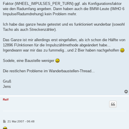
  397     /* save most actual wheel period */

Faktor (WHEEL_IMPULSES_PER_TURN) ggf. als Konfigurationsfaktor
  398     wWheelPeriodLast = (UINT16)dwWheelPeriod;   /* save 
wie den Radumfang angeben. Dann haben auch die BMW-Leute (IMHO 6
  399 

Impulse/Radumdrehung) kein Problem mehr.
  400     /* calculated filtered wheel period (scaled)*/

Ich habe das ganze heute getestet und es funktioniert wunderbar (sowohl
Tacho als auch Streckenzähler).
Das Ganze ist mir allerdings erst eingefallen, als ich schon die Hälfte von
12896 FUnktionen für die Impulszählmethode abgeändert habe...
Irgendwann war mir das zu fummelig...und 2 Bier haben nachgeholfen
Sodele, eine Baustelle weniger
Die restlichen Probleme im Wanderbaustellen-Thread...
Gruß
Jens
Ralf
B
21 Mai 2007 - 06:48
e
i