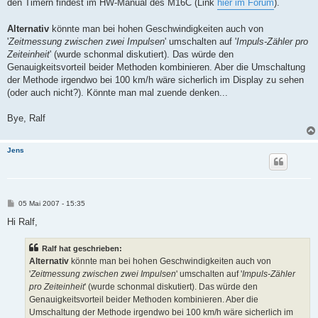
den Timern findest im HW-Manual des M16C (Link
hier im Forum
).
Alternativ
könnte man bei hohen Geschwindigkeiten auch von
'
Zeitmessung zwischen zwei Impulsen
' umschalten auf '
Impuls-Zähler pro
Zeiteinheit
' (wurde schonmal diskutiert). Das würde den
Genauigkeitsvorteil beider Methoden kombinieren. Aber die Umschaltung
der Methode irgendwo bei 100 km/h wäre sicherlich im Display zu sehen
(oder auch nicht?). Könnte man mal zuende denken...
Bye, Ralf
Jens
B
05 Mai 2007 - 15:35
e
i
Hi Ralf,
t
r
a
Ralf hat geschrieben:
g
Alternativ
könnte man bei hohen Geschwindigkeiten auch von
'
Zeitmessung zwischen zwei Impulsen
' umschalten auf '
Impuls-Zähler
pro Zeiteinheit
' (wurde schonmal diskutiert). Das würde den
Genauigkeitsvorteil beider Methoden kombinieren. Aber die
Umschaltung der Methode irgendwo bei 100 km/h wäre sicherlich im