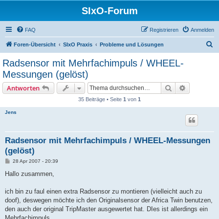
SIxO-Forum
FAQ
Registrieren
Anmelden
S
Foren-Übersicht
SIxO Praxis
Probleme und Lösungen
u
Radsensor mit Mehrfachimpuls / WHEEL-
c
Messungen (gelöst)
h
Suche
Erweiterte
Antworten
e
35 Beiträge • Seite
1
von
1
Jens
Radsensor mit Mehrfachimpuls / WHEEL-Messungen
(gelöst)
B
28 Apr 2007 - 20:39
e
i
Hallo zusammen,
t
r
a
ich bin zu faul einen extra Radsensor zu montieren (vielleicht auch zu
g
doof), deswegen möchte ich den Originalsensor der Africa Twin benutzen,
den auch der original TripMaster ausgewertet hat. DIes ist allerdings ein
Mehrfachimpuls.