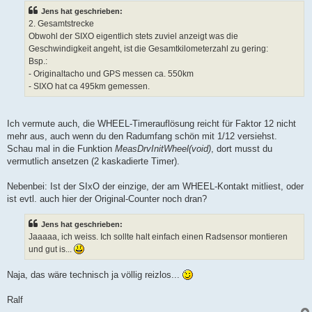
  401     dwWheelPeriod4 = ( 3 * dwWheelPeriod4 + (dwWheelPeri
Jens hat geschrieben:
2. Gesamtstrecke
Obwohl der SIXO eigentlich stets zuviel anzeigt was die
Geschwindigkeit angeht, ist die Gesamtkilometerzahl zu gering:
Bsp.:
- Originaltacho und GPS messen ca. 550km
- SIXO hat ca 495km gemessen.
Ich vermute auch, die WHEEL-Timerauflösung reicht für Faktor 12 nicht
mehr aus, auch wenn du den Radumfang schön mit 1/12 versiehst.
Schau mal in die Funktion
MeasDrvInitWheel(void)
, dort musst du
vermutlich ansetzen (2 kaskadierte Timer).
Nebenbei: Ist der SIxO der einzige, der am WHEEL-Kontakt mitliest, oder
ist evtl. auch hier der Original-Counter noch dran?
Jens hat geschrieben:
Jaaaaa, ich weiss. Ich sollte halt einfach einen Radsensor montieren
und gut is...
Naja, das wäre technisch ja völlig reizlos...
Ralf