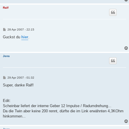
Ralf
B
28 Apr 2007 - 22:15
e
i
Guckst du
hier
.
t
r
a
g
Jens
B
29 Apr 2007 - 01:32
e
i
Super, danke Ralf!
t
r
a
g
Edit:
Scheinbar liefert der interne Geber 12 Impulse / Radumdrehung...
Da die Twin aber keine 200 rennt, dürfte die im Link erwähnten 4,3KOhm
hinkommen...