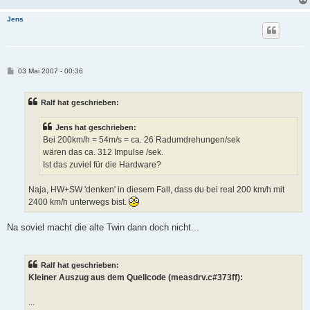
Jens
B
03 Mai 2007 - 00:36
e
i
t
Ralf hat geschrieben:
r
a
g
Jens hat geschrieben:
Bei 200km/h = 54m/s = ca. 26 Radumdrehungen/sek
wären das ca. 312 Impulse /sek.
Ist das zuviel für die Hardware?
Naja, HW+SW 'denken' in diesem Fall, dass du bei real 200 km/h mit
2400 km/h unterwegs bist.
Na soviel macht die alte Twin dann doch nicht...
Ralf hat geschrieben:
Kleiner Auszug aus dem Quellcode (measdrv.c#373ff):
...