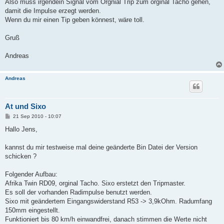
Also muss irgendein Signal vom Orgnial Trip zum orginal Tacho gehen,
damit die Impulse erzegt werden.
Wenn du mir einen Tip geben könnest, wäre toll.
Gruß
Andreas
Andreas
At und Sixo
B
21 Sep 2010 - 10:07
e
i
Hallo Jens,
t
r
a
kannst du mir testweise mal deine geänderte Bin Datei der Version
g
schicken ?
Folgender Aufbau:
Afrika Twin RD09, orginal Tacho. Sixo erstetzt den Tripmaster.
Es soll der vorhanden Radimpulse benutzt werden.
Sixo mit geändertem Eingangswiderstand R53 -> 3,9kOhm. Radumfang
150mm eingestellt.
Funktioniert bis 80 km/h einwandfrei, danach stimmen die Werte nicht