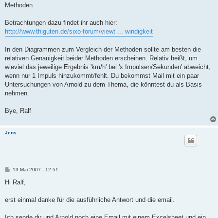
Methoden.
Betrachtungen dazu findet ihr auch hier:
http://www.thiguten.de/sixo-forum/viewt ... windigkeit
In den Diagrammen zum Vergleich der Methoden sollte am besten die
relativen Genauigkeit beider Methoden erscheinen. Relativ heißt, um
wieviel das jeweilige Ergebnis 'km/h' bei 'x Impulsen/Sekunden' abweicht,
wenn nur 1 Impuls hinzukommt/fehlt. Du bekommst Mail mit ein paar
Untersuchungen von Arnold zu dem Thema, die könntest du als Basis
nehmen.
Bye, Ralf
Jens
B
13 Mai 2007 - 12:51
e
i
Hi Ralf,
t
r
a
erst einmal danke für die ausführliche Antwort und die email.
g
Ich sende dir und Arnold noch eine Email mit einem Excelsheet und ein