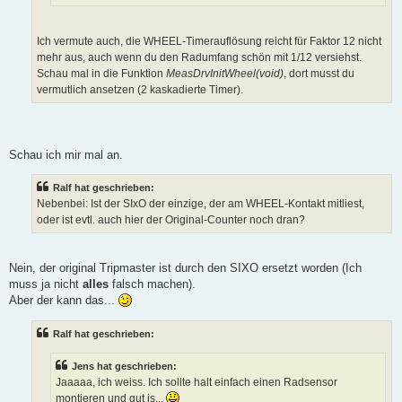
Ich vermute auch, die WHEEL-Timerauflösung reicht für Faktor 12 nicht
mehr aus, auch wenn du den Radumfang schön mit 1/12 versiehst.
Schau mal in die Funktion
MeasDrvInitWheel(void)
, dort musst du
vermutlich ansetzen (2 kaskadierte Timer).
Schau ich mir mal an.
Ralf hat geschrieben:
Nebenbei: Ist der SIxO der einzige, der am WHEEL-Kontakt mitliest,
oder ist evtl. auch hier der Original-Counter noch dran?
Nein, der original Tripmaster ist durch den SIXO ersetzt worden (Ich
muss ja nicht
alles
falsch machen).
Aber der kann das...
Ralf hat geschrieben:
Jens hat geschrieben:
Jaaaaa, ich weiss. Ich sollte halt einfach einen Radsensor
montieren und gut is...