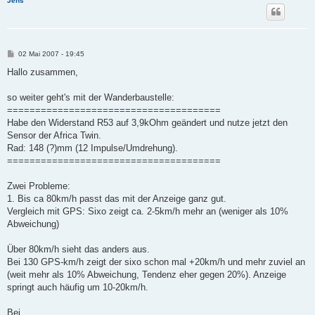
Jens
B
02 Mai 2007 - 19:45
e
i
Hallo zusammen,
t
r
a
so weiter geht's mit der Wanderbaustelle:
g
======================================
Habe den Widerstand R53 auf 3,9kOhm geändert und nutze jetzt den
Sensor der Africa Twin.
Rad: 148 (?)mm (12 Impulse/Umdrehung).
======================================
Zwei Probleme:
1. Bis ca 80km/h passt das mit der Anzeige ganz gut.
Vergleich mit GPS: Sixo zeigt ca. 2-5km/h mehr an (weniger als 10%
Abweichung)
Über 80km/h sieht das anders aus.
Bei 130 GPS-km/h zeigt der sixo schon mal +20km/h und mehr zuviel an
(weit mehr als 10% Abweichung, Tendenz eher gegen 20%). Anzeige
springt auch häufig um 10-20km/h.
Bei