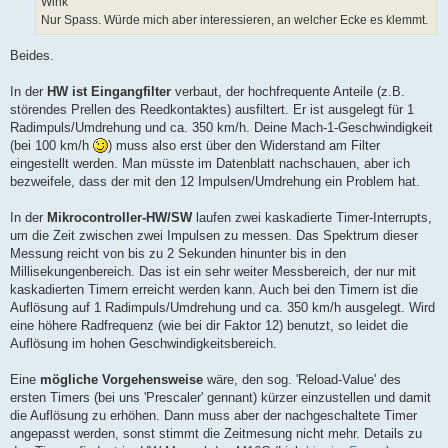
Wink
Nur Spass. Würde mich aber interessieren, an welcher Ecke es klemmt.
Beides.
In der
HW ist Eingangfilter
verbaut, der hochfrequente Anteile (z.B.
störendes Prellen des Reedkontaktes) ausfiltert. Er ist ausgelegt für 1
Radimpuls/Umdrehung und ca. 350 km/h. Deine Mach-1-Geschwindigkeit
(bei 100 km/h
) muss also erst über den Widerstand am Filter
eingestellt werden. Man müsste im Datenblatt nachschauen, aber ich
bezweifele, dass der mit den 12 Impulsen/Umdrehung ein Problem hat.
In der
Mikrocontroller-HW/SW
laufen zwei kaskadierte Timer-Interrupts,
um die Zeit zwischen zwei Impulsen zu messen. Das Spektrum dieser
Messung reicht von bis zu 2 Sekunden hinunter bis in den
Millisekungenbereich. Das ist ein sehr weiter Messbereich, der nur mit
kaskadierten Timern erreicht werden kann. Auch bei den Timern ist die
Auflösung auf 1 Radimpuls/Umdrehung und ca. 350 km/h ausgelegt. Wird
eine höhere Radfrequenz (wie bei dir Faktor 12) benutzt, so leidet die
Auflösung im hohen Geschwindigkeitsbereich.
Eine
mögliche Vorgehensweise
wäre, den sog. 'Reload-Value' des
ersten Timers (bei uns 'Prescaler' gennant) kürzer einzustellen und damit
die Auflösung zu erhöhen. Dann muss aber der nachgeschaltete Timer
angepasst werden, sonst stimmt die Zeitmesung nicht mehr. Details zu