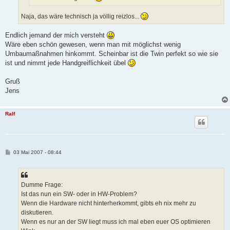
Naja, das wäre technisch ja völlig reizlos...
Endlich jemand der mich versteht
Wäre eben schön gewesen, wenn man mit möglichst wenig
Umbaumaßnahmen hinkommt. Scheinbar ist die Twin perfekt so wie sie
ist und nimmt jede Handgreiflichkeit übel
Gruß
Jens
Ralf
B
03 Mai 2007 - 08:44
e
i
t
r
a
Dumme Frage:
g
Ist das nun ein SW- oder in HW-Problem?
Wenn die Hardware nicht hinterherkommt, gibts eh nix mehr zu
diskutieren.
Wenn es nur an der SW liegt muss ich mal eben euer OS optimieren