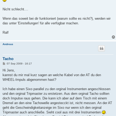
t
r
a
Nicht schlecht....
g
Wenn das soweit bei dir funktioniert (warum sollte es nicht?), werden wir
das unter 'Einstellungen' für alle verfügbar machen.
Ralf
Andreas
Tacho
B
07 Sep 2009 - 16:17
e
i
Hi Jens,
t
kannst du mir mal kurz sagen an welche Kabel von der AT du den
r
a
WHEEL-Impuls abgenommen hast?
g
Ich habe einen Sixo parallel zu den orginal Instrumenten angeschlossen
und den orginal Tripmaster zu erstetzen. Aus dem orginal Tacho sollten
doch Impulse raus gehen. Die kann ich aber auf dem Tisch mit einem
Dremel an den eine Tachowelle angestecckt ist, nicht messen. An der AT
geht die Geschwindigkeitanzeige im Sixo nur wenn ich den orginal
Tripmaster auch anschließe. Sieht cool aus mit drei Instrumenten
.