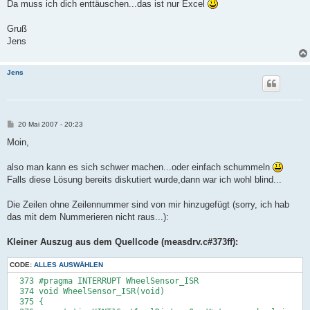
Da muss ich dich enttäuschen...das ist nur Excel
Gruß
Jens
Jens
B
20 Mai 2007 - 20:23
e
i
Moin,
t
r
a
also man kann es sich schwer machen...oder einfach schummeln
g
Falls diese Lösung bereits diskutiert wurde,dann war ich wohl blind...
Die Zeilen ohne Zeilennummer sind von mir hinzugefügt (sorry, ich hab
das mit dem Nummerieren nicht raus...):
Kleiner Auszug aus dem Quellcode (measdrv.c#373ff):
CODE:
ALLES AUSWÄHLEN
  373 #pragma INTERRUPT WheelSensor_ISR

  374 void WheelSensor_ISR(void)

  375 {
