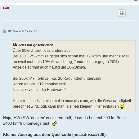
Ralf
B
02 Mai 2007 - 22:27
e
i
t
Jens hat geschrieben:
r
a
Über 80km/h sieht das anders aus.
g
Bei 130 GPS-km/h zeigt der sixo schon mal +20km/h und mehr zuviel
an (weit mehr als 10% Abweichung, Tendenz eher gegen 20%).
Anzeige springt auch häufig um 10-20km/h.
Bei 200km/h = 54m/s = ca. 26 Radumdrehungen/sek
wären das ca. 312 Impulse /sek.
Ist das zuviel für die Hardware?
Hmmm...ich schau mich mal in measdrv.c um, wie die Geschwindigkeit
berechnet wird...ggf. kann man ja einen kleinen Filter einbauen
Naja, HW+SW 'denken' in diesem Fall, dass du bei real 200 km/h mit
2400 km/h unterwegs bist.
Kleiner Auszug aus dem Quellcode (measdrv.c#373ff):