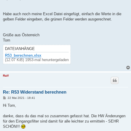
Habe auch noch meine Excel Datei eingefügt, einfach die Werte in die
gelben Felder eingeben, die grünen Felder werden ausgerechnet.
Grüße aus Österreich
Tom
DATEIANHÄNGE
R53_berechnen.xlsx
(12.07 KiB) 1953-mal heruntergeladen
Ralf
Re: R53 Widerstand berechnen
B
22 Mai 2021 - 18:41
e
i
Hi Tom,
t
r
a
danke, dass du das mal so zusammen gefasst hat. Die HW Änderungen
g
für den Eingangsfilter sind damit für alle leichter zu ermitteln - SEHR
SCHÖN!!!