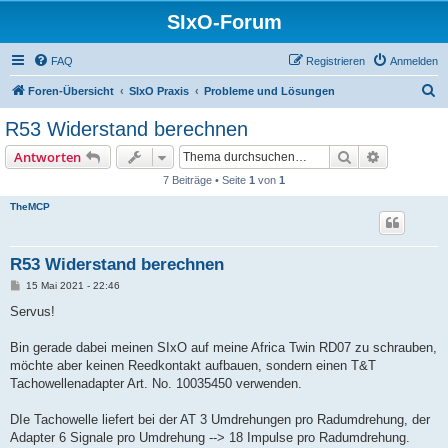
SIxO-Forum
FAQ
Registrieren
Anmelden
S
Foren-Übersicht
SIxO Praxis
Probleme und Lösungen
u
R53 Widerstand berechnen
c
Suche
Erweiterte
Antworten
h
7 Beiträge • Seite
1
von
1
e
TheMCP
R53 Widerstand berechnen
B
15 Mai 2021 - 22:46
e
i
Servus!
t
r
a
Bin gerade dabei meinen SIxO auf meine Africa Twin RD07 zu schrauben,
g
möchte aber keinen Reedkontakt aufbauen, sondern einen T&T
Tachowellenadapter Art. No. 10035450 verwenden.
DIe Tachowelle liefert bei der AT 3 Umdrehungen pro Radumdrehung, der
Adapter 6 Signale pro Umdrehung --> 18 Impulse pro Radumdrehung.