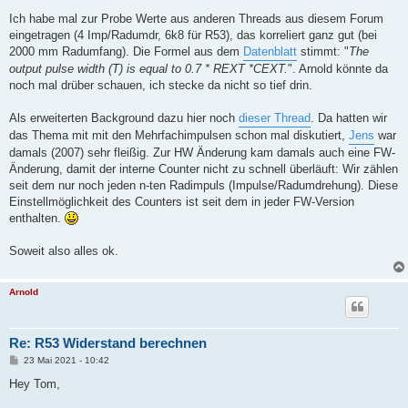
Ich habe mal zur Probe Werte aus anderen Threads aus diesem Forum
eingetragen (4 Imp/Radumdr, 6k8 für R53), das korreliert ganz gut (bei
2000 mm Radumfang). Die Formel aus dem
Datenblatt
stimmt: "
The
output pulse width (T) is equal to 0.7 * REXT *CEXT.
". Arnold könnte da
noch mal drüber schauen, ich stecke da nicht so tief drin.
Als erweiterten Background dazu hier noch
dieser Thread
. Da hatten wir
das Thema mit mit den Mehrfachimpulsen schon mal diskutiert,
Jens
war
damals (2007) sehr fleißig. Zur HW Änderung kam damals auch eine FW-
Änderung, damit der interne Counter nicht zu schnell überläuft: Wir zählen
seit dem nur noch jeden n-ten Radimpuls (Impulse/Radumdrehung). Diese
Einstellmöglichkeit des Counters ist seit dem in jeder FW-Version
enthalten.
Soweit also alles ok.
Arnold
Re: R53 Widerstand berechnen
B
23 Mai 2021 - 10:42
e
i
Hey Tom,
t
r