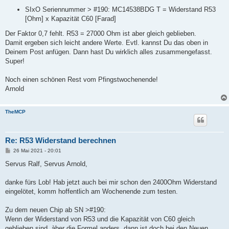
SIxO Seriennummer > #190: MC14538BDG T = Widerstand R53
[Ohm] x Kapazität C60 [Farad]
Der Faktor 0,7 fehlt. R53 = 27000 Ohm ist aber gleich geblieben.
Damit ergeben sich leicht andere Werte. Evtl. kannst Du das oben in
Deinem Post anfügen. Dann hast Du wirklich alles zusammengefasst.
Super!
Noch einen schönen Rest vom Pfingstwochenende!
Arnold
TheMCP
Re: R53 Widerstand berechnen
B
26 Mai 2021 - 20:01
e
i
Servus Ralf, Servus Arnold,
t
r
a
danke fürs Lob! Hab jetzt auch bei mir schon den 2400Ohm Widerstand
g
eingelötet, komm hoffentlich am Wochenende zum testen.
Zu dem neuen Chip ab SN >#190:
Wenn der Widerstand von R53 und die Kapazität von C60 gleich
geblieben sind, àber die Formel anders, dann ist doch bei den Neuen