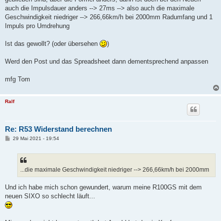
auch die Impulsdauer anders --> 27ms --> also auch die maximale
Geschwindigkeit niedriger --> 266,66km/h bei 2000mm Radumfang und 1
Impuls pro Umdrehung
Ist das gewollt? (oder übersehen
)
Werd den Post und das Spreadsheet dann dementsprechend anpassen
mfg Tom
Ralf
Re: R53 Widerstand berechnen
B
29 Mai 2021 - 19:54
e
i
t
r
a
...die maximale Geschwindigkeit niedriger --> 266,66km/h bei 2000mm
g
Und ich habe mich schon gewundert, warum meine R100GS mit dem
neuen SIXO so schlecht läuft...