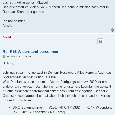
a
das ist ja völlig genial! Klasse!
g
Das erleichtert es vielen SIxO-Nutzern. Ich schaue mir das noch mal in
Ruhe an. Sieht aber gut aus.
Ich melde mich,
Arnold
Arnold
Re: R53 Widerstand berechnen
B
24 Mai 2021 - 05:56
e
i
Hi Tom,
t
r
a
sehr gut zusammengefasst in Deinem Post oben. Alles korrekt. Auch das
g
Spreadsheet rechnet richtig. Klasse!
Was Du nicht wissen konntest: Ab der Fertigungsserie >= 2020 ist ein
anderer Chip verbaut. Da haben wir eine langsamere Logikfamilie gewählt
für eine niedrigere Störempfindlichkeit des Drehzahleingangs. Der neue
Chip ist soweit kompatibel, hat aber doch tatsächlich eine andere Formel
für die Impulsdauer:
SIxO Seriennummer <= #190: 74HC(T)4538D T = 0,7 x Widerstand
R53 [Ohm] x Kapazität C60 [Farad]