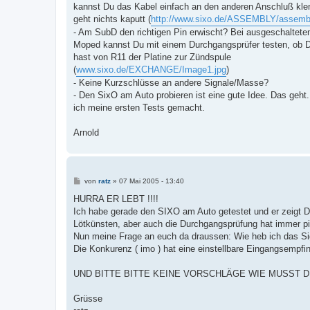
kannst Du das Kabel einfach an den anderen Anschluß k
geht nichts kaputt (
http://www.sixo.de/ASSEMBLY/assemb
- Am SubD den richtigen Pin erwischt? Bei ausgeschaltet
Moped kannst Du mit einem Durchgangsprüfer testen, ob 
hast von R11 der Platine zur Zündspule
(
www.sixo.de/EXCHANGE/Image1.jpg
)
- Keine Kurzschlüsse an andere Signale/Masse?
- Den SixO am Auto probieren ist eine gute Idee. Das geht
ich meine ersten Tests gemacht.
Arnold
B
von
ratz
»
07 Mai 2005 - 13:40
e
i
HURRA ER LEBT !!!!
t
Ich habe gerade den SIXO am Auto getestet und er zeigt Dr
r
a
Lötkünsten, aber auch die Durchgangsprüfung hat immer p
g
Nun meine Frage an euch da draussen: Wie heb ich das S
Die Konkurenz ( imo ) hat eine einstellbare Eingangsempfin
UND BITTE BITTE KEINE VORSCHLÄGE WIE MUSST 
Grüsse