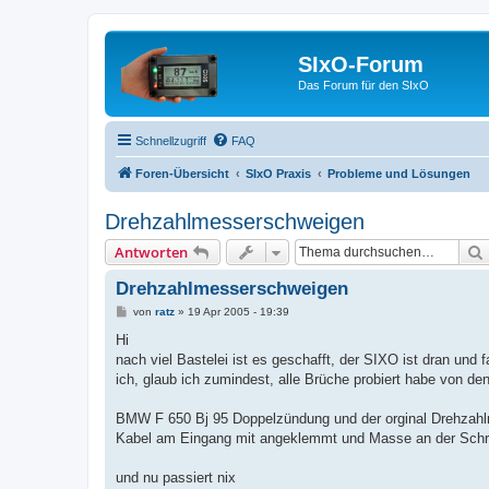
SIxO-Forum
Das Forum für den SIxO
Schnellzugriff
FAQ
Foren-Übersicht
SIxO Praxis
Probleme und Lösungen
Drehzahlmesserschweigen
Antworten
Drehzahlmesserschweigen
B
von
ratz
»
19 Apr 2005 - 19:39
e
i
Hi
t
nach viel Bastelei ist es geschafft, der SIXO ist dran und f
r
a
ich, glaub ich zumindest, alle Brüche probiert habe von de
g
BMW F 650 Bj 95 Doppelzündung und der orginal Drehzahl
Kabel am Eingang mit angeklemmt und Masse an der Schra
und nu passiert nix