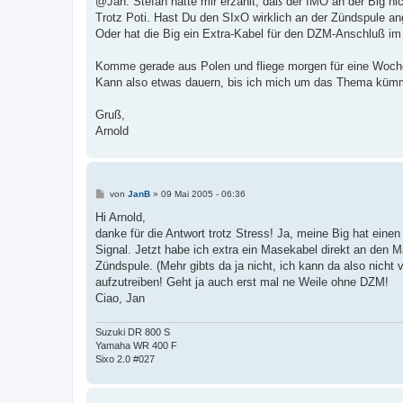
@Jan: Stefan hatte mir erzählt, daß der IMO an der Big nich
Trotz Poti. Hast Du den SIxO wirklich an der Zündspule a
Oder hat die Big ein Extra-Kabel für den DZM-Anschluß im
Komme gerade aus Polen und fliege morgen für eine Woch
Kann also etwas dauern, bis ich mich um das Thema küm
Gruß,
Arnold
B
von
JanB
»
09 Mai 2005 - 06:36
e
i
Hi Arnold,
t
danke für die Antwort trotz Stress! Ja, meine Big hat einen
r
a
Signal. Jetzt habe ich extra ein Masekabel direkt an den 
g
Zündspule. (Mehr gibts da ja nicht, ich kann da also nicht
aufzutreiben! Geht ja auch erst mal ne Weile ohne DZM!
Ciao, Jan
Suzuki DR 800 S
Yamaha WR 400 F
Sixo 2.0 #027