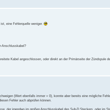
ist, eine Fehlerquelle weniger.
er-Anschlusskabel?
tete Kabel angeschlossen, oder direkt an der Primärseite der Zündspule d
eigen (Wert ebenfalls immer = 0), konnte aber bereits eine mögliche Fehle
e diesen Fehler auch abprüfen können.
se, der irgendwo im großen Anschlusskabel des Sub-D Steckers, oder im St