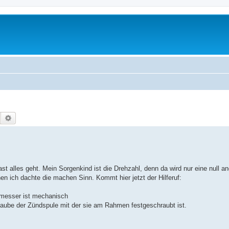
Suche
Erweiterte Suche
ast alles geht. Mein Sorgenkind ist die Drehzahl, denn da wird nur eine null a
nen ich dachte die machen Sinn. Kommt hier jetzt der Hilferuf:
messer ist mechanisch
ube der Zündspule mit der sie am Rahmen festgeschraubt ist.