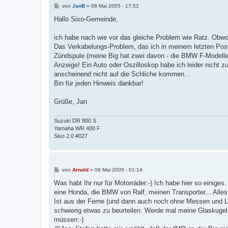
B
von
JanB
»
08 Mai 2005 - 17:52
e
i
Hallo Sixo-Gemeinde,
t
r
a
ich habe nach wie vor das gleiche Problem wie Ratz. Obwoh
g
Das Verkabelungs-Problem, das ich in meinem letzten Post
Zündspule (meine Big hat zwei davon - die BMW F-Modelle
Anzeige! Ein Auto oder Oszilloskop habe ich leider nicht
anscheinend nicht auf die Schliche kommen...
Bin für jeden Hinweis dankbar!
Grüße, Jan
Suzuki DR 800 S
Yamaha WR 400 F
Sixo 2.0 #027
B
von
Arnold
»
09 Mai 2005 - 01:14
e
i
Was habt Ihr nur für Motorräder:-) Ich habe hier so einiges
t
eine Honda, die BMW von Ralf, meinen Transporter... Alles
r
a
Ist aus der Ferne (und dann auch noch ohne Messen und 
g
schwierig etwas zu beurteilen. Werde mal meine Glaskuge
müssen:-)