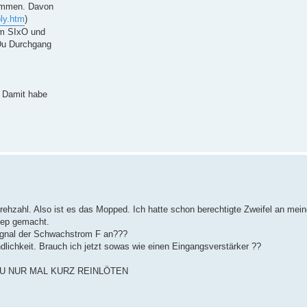
lemmen. Davon
ly.htm
)
em SIxO und
Du Durchgang
. Damit habe
ehzahl. Also ist es das Mopped. Ich hatte schon berechtigte Zweifel an mei
iep gemacht.
ignal der Schwachstrom F an???
dlichkeit. Brauch ich jetzt sowas wie einen Eingangsverstärker ??
DU NUR MAL KURZ REINLÖTEN