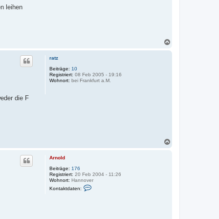
n leihen
N
a
c
ratz
h
o
Beiträge:
10
Registriert:
08 Feb 2005 - 19:16
b
Wohnort:
bei Frankfurt a.M.
e
n
weder die F
N
a
c
Arnold
h
o
Beiträge:
176
Registriert:
20 Feb 2004 - 11:26
b
Wohnort:
Hannover
e
K
Kontaktdaten:
n
o
n
t
a
k