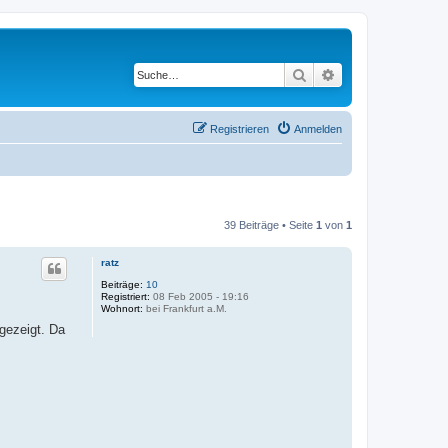
Suche
Erweiterte Suche
Registrieren
Anmelden
39 Beiträge • Seite
1
von
1
ratz
Beiträge:
10
Registriert:
08 Feb 2005 - 19:16
Wohnort:
bei Frankfurt a.M.
ngezeigt. Da