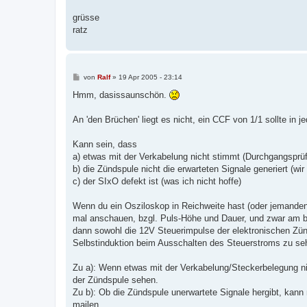
grüsse
ratz
B
von
Ralf
»
19 Apr 2005 - 23:14
e
i
Hmm, dasissaunschön.
t
r
a
An 'den Brüchen' liegt es nicht, ein CCF von 1/1 sollte in 
g
Kann sein, dass
a) etwas mit der Verkabelung nicht stimmt (Durchgangsp
b) die Zündspule nicht die erwarteten Signale generiert (w
c) der SIxO defekt ist (was ich nicht hoffe)
Wenn du ein Osziloskop in Reichweite hast (oder jemanden k
mal anschauen, bzgl. Puls-Höhe und Dauer, und zwar am b
dann sowohl die 12V Steuerimpulse der elektronischen Zü
Selbstinduktion beim Ausschalten des Steuerstroms zu sehe
Zu a): Wenn etwas mit der Verkabelung/Steckerbelegung ni
der Zündspule sehen.
Zu b): Ob die Zündspule unerwartete Signale hergibt, kann
mailen.