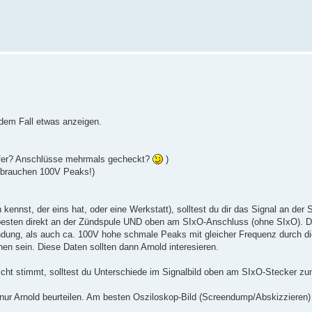
jedem Fall etwas anzeigen.
rüfer? Anschlüsse mehrmals gecheckt?
)
ir brauchen 100V Peaks!)
ennst, der eins hat, oder eine Werkstatt), solltest du dir das Signal an der S
esten direkt an der Zündspule UND oben am SIxO-Anschluss (ohne SIxO). Da
ndung, als auch ca. 100V hohe schmale Peaks mit gleicher Frequenz durch di
n sein. Diese Daten sollten dann Arnold interesieren.
cht stimmt, solltest du Unterschiede im Signalbild oben am SIxO-Stecker zu
 nur Arnold beurteilen. Am besten Osziloskop-Bild (Screendump/Abskizzieren)