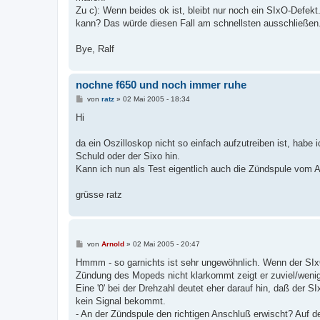
Zu c): Wenn beides ok ist, bleibt nur noch ein SIxO-Defekt
kann? Das würde diesen Fall am schnellsten ausschließen
Bye, Ralf
nochne f650 und noch immer ruhe
B
von
ratz
»
02 Mai 2005 - 18:34
e
i
Hi
t
r
a
da ein Oszilloskop nicht so einfach aufzutreiben ist, habe i
g
Schuld oder der Sixo hin.
Kann ich nun als Test eigentlich auch die Zündspule vom
grüsse ratz
B
von
Arnold
»
02 Mai 2005 - 20:47
e
i
Hmmm - so garnichts ist sehr ungewöhnlich. Wenn der SIx
t
Zündung des Mopeds nicht klarkommt zeigt er zuviel/wenig
r
a
Eine '0' bei der Drehzahl deutet eher darauf hin, daß der S
g
kein Signal bekommt.
- An der Zündspule den richtigen Anschluß erwischt? Auf d