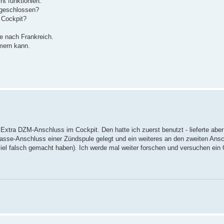
t funktioniert.
ngeschlossen?
 Cockpit?
e nach Frankreich.
mern kann.
 Extra DZM-Anschluss im Cockpit. Den hatte ich zuerst benutzt - lieferte aber
Masse-Anschluss einer Zündspule gelegt und ein weiteres an den zweiten Ans
 viel falsch gemacht haben). Ich werde mal weiter forschen und versuchen ein