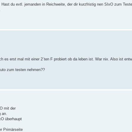
. Hast du evtl. jemanden in Reichweite, der dir kurzfristig nen SIxO zum Teste
.
ch es erst mal mit einer 2´ten F probiert ob da leben ist. War nix. Also ist ent
 Auto zum testen nehmen??
O mit der
 an.
IxO überhaupt
er Primärseite