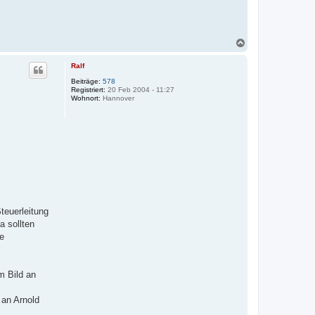
N
a
c
Ralf
h
o
Beiträge:
578
Registriert:
20 Feb 2004 - 11:27
b
Wohnort:
Hannover
e
n
teuerleitung
 sollten
e
m Bild an
 an Arnold