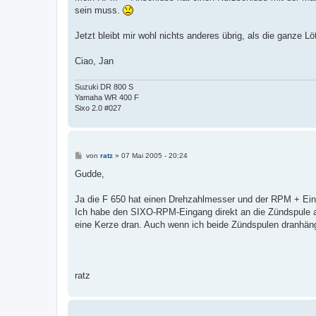
sein muss.
Jetzt bleibt mir wohl nichts anderes übrig, als die ganze 
Ciao, Jan
Suzuki DR 800 S
Yamaha WR 400 F
Sixo 2.0 #027
B
von
ratz
»
07 Mai 2005 - 20:24
e
i
Gudde,
t
r
a
Ja die F 650 hat einen Drehzahlmesser und der RPM + Ein
g
Ich habe den SIXO-RPM-Eingang direkt an die Zündspule a
eine Kerze dran. Auch wenn ich beide Zündspulen dranhäng
ratz