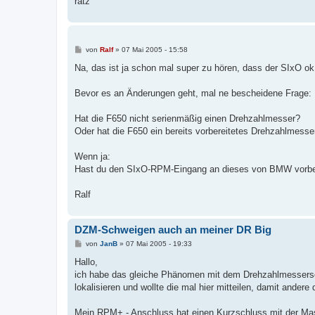
ratz
B
von
Ralf
»
07 Mai 2005 - 15:58
e
i
Na, das ist ja schon mal super zu hören, dass der SIxO ok 
t
r
a
Bevor es an Änderungen geht, mal ne bescheidene Frage:
g
Hat die F650 nicht serienmäßig einen Drehzahlmesser?
Oder hat die F650 ein bereits vorbereitetes Drehzahlmess
Wenn ja:
Hast du den SIxO-RPM-Eingang an dieses von BMW vorberei
Ralf
DZM-Schweigen auch an meiner DR Big
B
von
JanB
»
07 Mai 2005 - 19:33
e
i
Hallo,
t
ich habe das gleiche Phänomen mit dem Drehzahlmesserschw
r
a
lokalisieren und wollte die mal hier mitteilen, damit ander
g
Mein RPM+ - Anschluss hat einen Kurzschluss mit der Mas